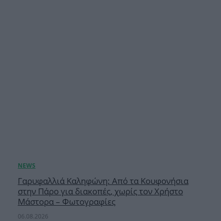
Γαρυφαλλιά Καληφώνη: Από τα Κουφονήσια
στην Πάρο για διακοπές, χωρίς τον Χρήστο
Μάστορα – Φωτογραφίες
06.08.2026