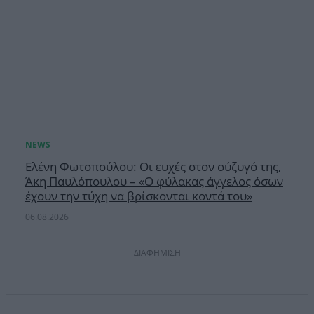
Ελένη Φωτοπούλου: Οι ευχές στον σύζυγό της,
Άκη Παυλόπουλου – «Ο φύλακας άγγελος όσων
έχουν την τύχη να βρίσκονται κοντά του»
06.08.2026
ΔΙΑΦΗΜΙΣΗ