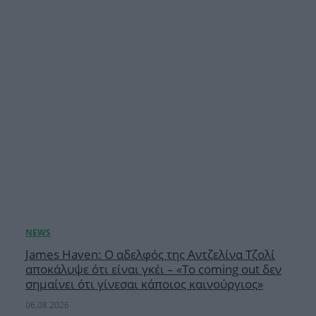
James Haven: Ο αδελφός της Αντζελίνα Τζολί
αποκάλυψε ότι είναι γκέι – «Το coming out δεν
σημαίνει ότι γίνεσαι κάποιος καινούργιος»
06.08.2026