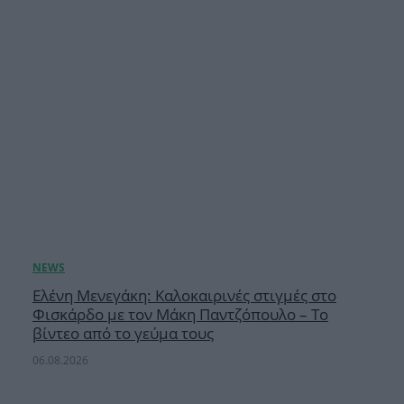
Ελένη Μενεγάκη: Καλοκαιρινές στιγμές στο
Φισκάρδο με τον Μάκη Παντζόπουλο – Το
βίντεο από το γεύμα τους
06.08.2026