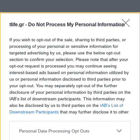
tlife.gr -
Do Not Process My Personal Information
If you wish to opt-out of the sale, sharing to third parties, or
processing of your personal or sensitive information for
targeted advertising by us, please use the below opt-out
section to confirm your selection. Please note that after your
opt-out request is processed you may continue seeing
interest-based ads based on personal information utilized by
us or personal information disclosed to third parties prior to
Αθηνά Οικονομάκου: Το βίντεο από τις
your opt-out. You may separately opt-out of the further
διακοπές της στο Μπόρα Μπόρα και το δίλημμα
disclosure of your personal information by third parties on the
– «Είμαι ξαπλωμένη έχοντας αυτή τη θέα»
IAB’s list of downstream participants. This information may
also be disclosed by us to third parties on the
IAB’s List of
06.08.2026
Downstream Participants
that may further disclose it to other
third parties.
Please note that this website/app uses one or more Google
Personal Data Processing Opt Outs
services and may gather and store information including but