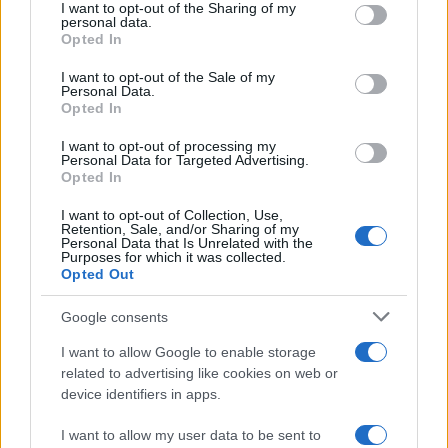
not limited to your visit or usage behaviour. You may click to
I want to opt-out of the Sharing of my
personal data.
grant or deny consent to Google and its third-party tags to
Opted In
use your data for below specified purposes in below Google
consent section.
I want to opt-out of the Sale of my
Personal Data.
Opted In
I want to opt-out of processing my
Personal Data for Targeted Advertising.
Opted In
I want to opt-out of Collection, Use,
Retention, Sale, and/or Sharing of my
Personal Data that Is Unrelated with the
Purposes for which it was collected.
Μαρία Κορινθίου: «Αισθάνομαι μπουχτισμένη»
Opted Out
– Απαντάει για την αποχή της από τη
δημοσιότητα
Google consents
06.08.2026
I want to allow Google to enable storage
related to advertising like cookies on web or
device identifiers in apps.
I want to allow my user data to be sent to