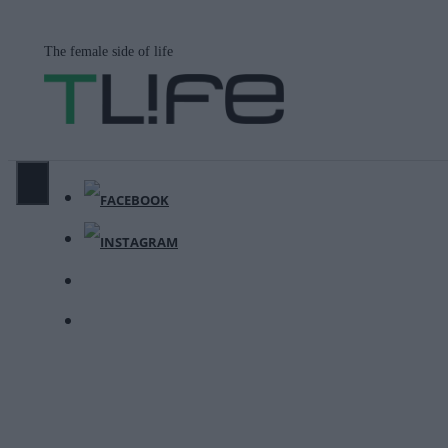
Μετάβαση
σε
The female side of life
περιεχόμενο
ΜΕΝΟΎ