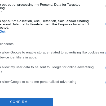
to opt-out of processing my Personal Data for Targeted
ing.
In
o opt-out of Collection, Use, Retention, Sale, and/or Sharing
ersonal Data that Is Unrelated with the Purposes for which it
lected.
Out
consents
o allow Google to enable storage related to advertising like cookies on
ενεργή στα social media,
evice identifiers in apps.
ό το ταξίδι, μεταφέροντας στους
o allow my user data to be sent to Google for online advertising
 από τις ημέρες της εκεί. Σε
s.
ρει μαζί με τον Μπρούνο
ι χαλαρό και ευδιάθετο,
to allow Google to send me personalized advertising.
εμπειρία λίγες ημέρες μετά το
CONFIRM