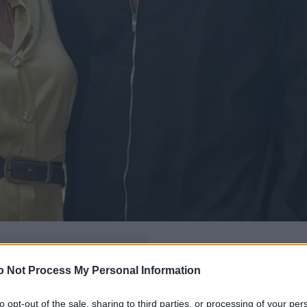
δώ
και πρόσθεσέ μας
o Not Process My Personal Information
εις πιο συχνά
to opt-out of the sale, sharing to third parties, or processing of your per