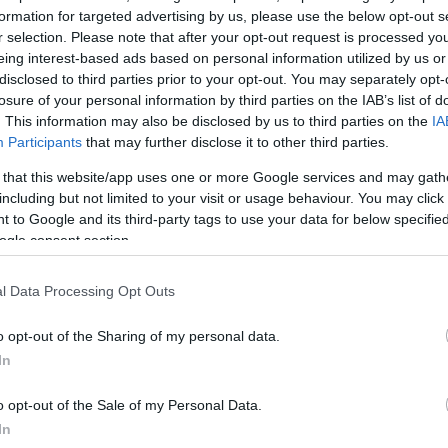
formation for targeted advertising by us, please use the below opt-out s
ΔΙΑΦΗ
ρη γιορτή στην Πάρο, που
r selection. Please note that after your opt-out request is processed y
 από την Ελλάδα και το
eing interest-based ads based on personal information utilized by us or
disclosed to third parties prior to your opt-out. You may separately opt-
ου
και ο
Μπρούνο Τσερέλα
losure of your personal information by third parties on the IAB’s list of
 αποδράσεις, αυτή τη φορά με
. This information may also be disclosed by us to third parties on the
IA
Participants
that may further disclose it to other third parties.
 that this website/app uses one or more Google services and may gath
ο Βασίλειο, συνδυάζοντας στιγμές
including but not limited to your visit or usage behaviour. You may click 
ormula 1 στο Σίλβερστοουν, εκεί
 to Google and its third-party tags to use your data for below specifi
ού Grand Prix προσελκύει κάθε
ogle consent section.
οκίνητου αθλητισμού. Στο ταξίδι
λλη, με την παρέα να μοιράζεται
l Data Processing Opt Outs
ης στην Αγγλία.
o opt-out of the Sharing of my personal data.
In
ΗΜΙΣΗ
o opt-out of the Sale of my Personal Data.
In