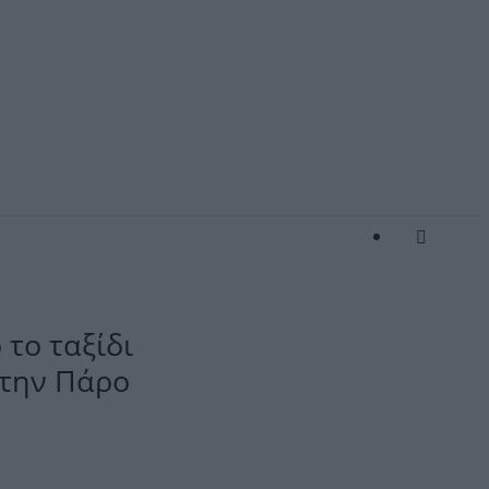
το ταξίδι
στην Πάρο