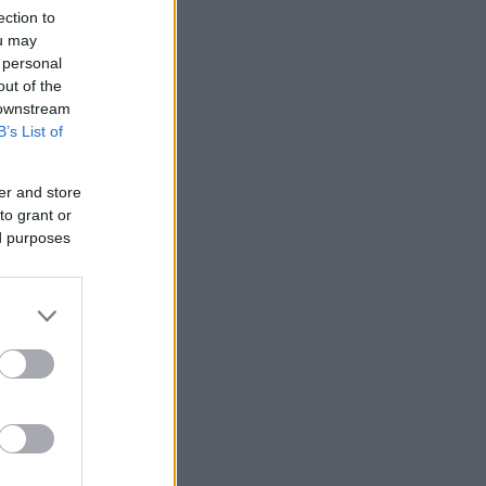
ection to
ΜΙΣΗ
ou may
 personal
out of the
 downstream
B’s List of
er and store
to grant or
ed purposes