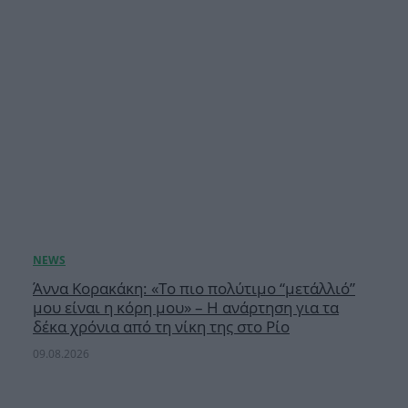
Άννα Κορακάκη: «Το πιο πολύτιμο “μετάλλιό”
μου είναι η κόρη μου» – Η ανάρτηση για τα
δέκα χρόνια από τη νίκη της στο Ρίο
09.08.2026