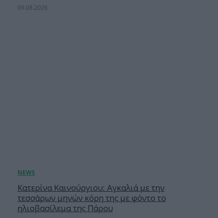
09.08.2026
Κατερίνα Καινούργιου: Αγκαλιά με την
τεσσάρων μηνών κόρη της με φόντο το
ηλιοβασίλεμα της Πάρου