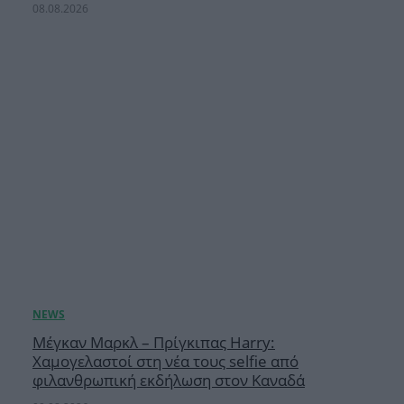
08.08.2026
Μέγκαν Μαρκλ – Πρίγκιπας Harry:
Χαμογελαστοί στη νέα τους selfie από
φιλανθρωπική εκδήλωση στον Καναδά