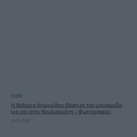
H Βαλέρια Χοψονίδου βάφτισε τον μονάκριβο
γιο της στην Βουλιαγμένη – Φωτογραφίες
09.08.2026