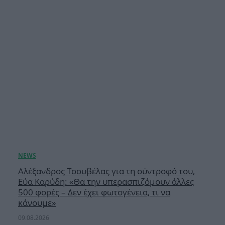
Αλέξανδρος Τσουβέλας για τη σύντροφό του,
Εύα Καρύδη: «Θα την υπερασπιζόμουν άλλες
500 φορές – Δεν έχει φωτογένεια, τι να
κάνουμε»
09.08.2026