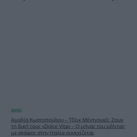
Αμαλία Κωστοπούλου – Τζέικ Μέντγουελ: Ζουν
τη δική τους «Dolce Vita» – Ο μήνας του μέλιτος
με σκάφος στην Ιταλία συνεχίζεται