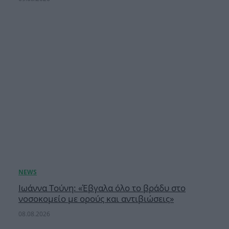
Ιωάννα Τούνη: «Έβγαλα όλο το βράδυ στο
νοσοκομείο με ορούς και αντιβιώσεις»
08.08.2026