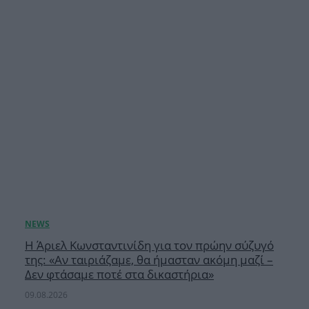
Η Άριελ Κωνσταντινίδη για τον πρώην σύζυγό
της: «Αν ταιριάζαμε, θα ήμασταν ακόμη μαζί –
Δεν φτάσαμε ποτέ στα δικαστήρια»
09.08.2026