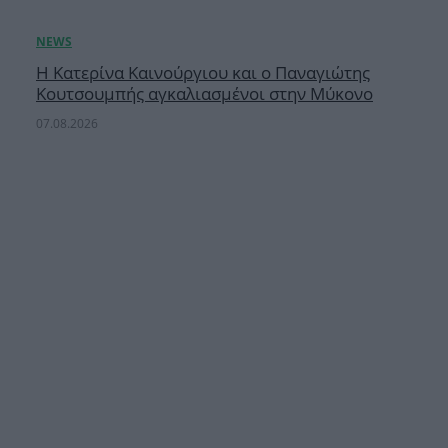
Η Κατερίνα Καινούργιου και ο Παναγιώτης
Κουτσουμπής αγκαλιασμένοι στην Μύκονο
07.08.2026