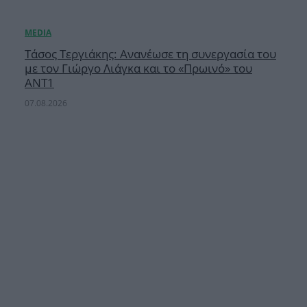
Τάσος Τεργιάκης: Ανανέωσε τη συνεργασία του
με τον Γιώργο Λιάγκα και το «Πρωινό» του
ΑΝΤ1
07.08.2026