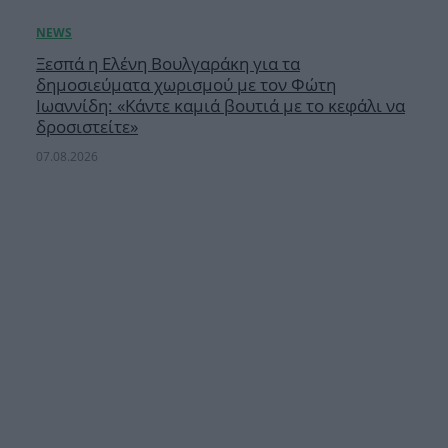
Ξεσπά η Ελένη Βουλγαράκη για τα
δημοσιεύματα χωρισμού με τον Φώτη
Ιωαννίδη: «Κάντε καμιά βουτιά με το κεφάλι να
δροσιστείτε»
07.08.2026