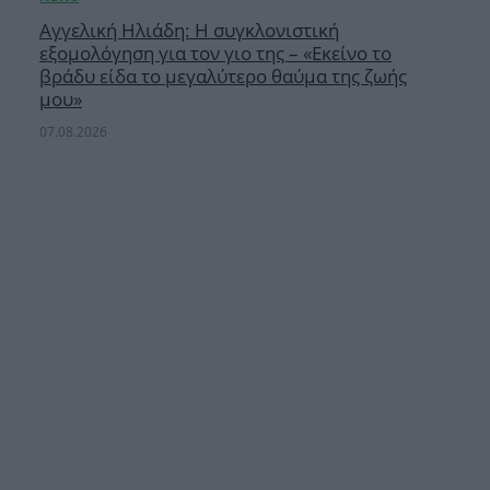
Αγγελική Ηλιάδη: Η συγκλονιστική
εξομολόγηση για τον γιο της – «Εκείνο το
βράδυ είδα το μεγαλύτερο θαύμα της ζωής
μου»
07.08.2026