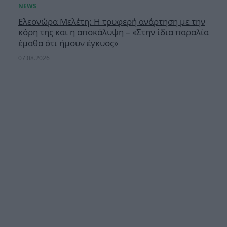
Ελεονώρα Μελέτη: Η τρυφερή ανάρτηση με την
κόρη της και η αποκάλυψη – «Στην ίδια παραλία
έμαθα ότι ήμουν έγκυος»
07.08.2026