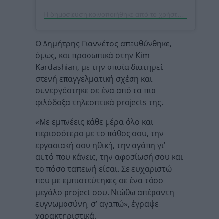
Η δημοσίευση κοινοποιήθηκε από το χρήστη Dimitris Giannetos (@dimitrishair)
Ο Δημήτρης Γιαννέτος απευθύνθηκε,
όμως, και προσωπικά στην Kim
Kardashian, με την οποία διατηρεί
στενή επαγγελματική σχέση και
συνεργάστηκε σε ένα από τα πιο
φιλόδοξα τηλεοπτικά projects της.
«Με εμπνέεις κάθε μέρα όλο και
περισσότερο με το πάθος σου, την
εργασιακή σου ηθική, την αγάπη γι’
αυτό που κάνεις, την αφοσίωσή σου και
το πόσο ταπεινή είσαι. Σε ευχαριστώ
που με εμπιστεύτηκες σε ένα τόσο
μεγάλο project σου. Νιώθω απέραντη
ευγνωμοσύνη, σ’ αγαπώ», έγραψε
χαρακτηριστικά.