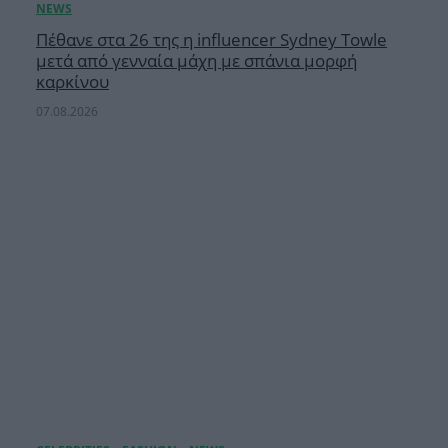
Πέθανε στα 26 της η influencer Sydney Towle
μετά από γενναία μάχη με σπάνια μορφή
καρκίνου
07.08.2026