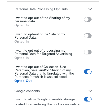
Please note that this website/app uses one or more Google
Personal Data Processing Opt Outs
services and may gather and store information including but
not limited to your visit or usage behaviour. You may click to
I want to opt-out of the Sharing of my
personal data.
grant or deny consent to Google and its third-party tags to
Opted In
use your data for below specified purposes in below Google
consent section.
I want to opt-out of the Sale of my
Personal Data.
Opted In
I want to opt-out of processing my
Personal Data for Targeted Advertising.
Opted In
I want to opt-out of Collection, Use,
Retention, Sale, and/or Sharing of my
Personal Data that Is Unrelated with the
Purposes for which it was collected.
Opted Out
Google consents
I want to allow Google to enable storage
related to advertising like cookies on web or