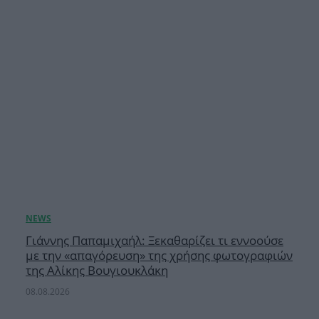
Γιάννης Παπαμιχαήλ: Ξεκαθαρίζει τι εννοούσε
με την «απαγόρευση» της χρήσης φωτογραφιών
της Αλίκης Βουγιουκλάκη
08.08.2026