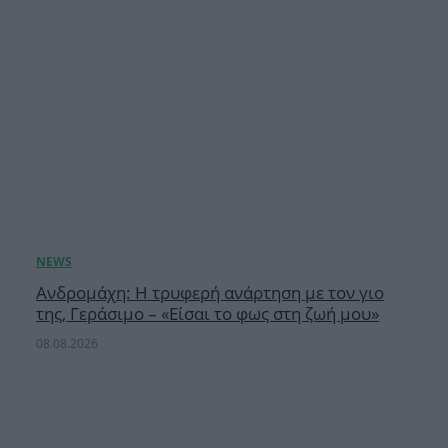
Ανδρομάχη: Η τρυφερή ανάρτηση με τον γιο
της, Γεράσιμο – «Είσαι το φως στη ζωή μου»
08.08.2026