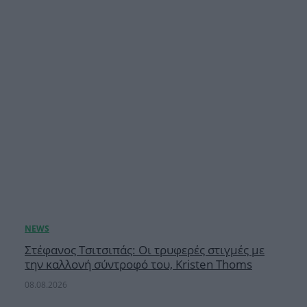
Στέφανος Τσιτσιπάς: Οι τρυφερές στιγμές με
την καλλονή σύντροφό του, Kristen Thoms
08.08.2026