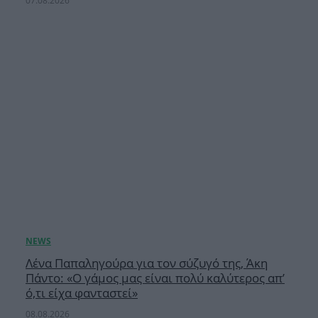
07.08.2026
Λένα Παπαληγούρα για τον σύζυγό της, Άκη
Πάντο: «Ο γάμος μας είναι πολύ καλύτερος απ’
ό,τι είχα φανταστεί»
08.08.2026