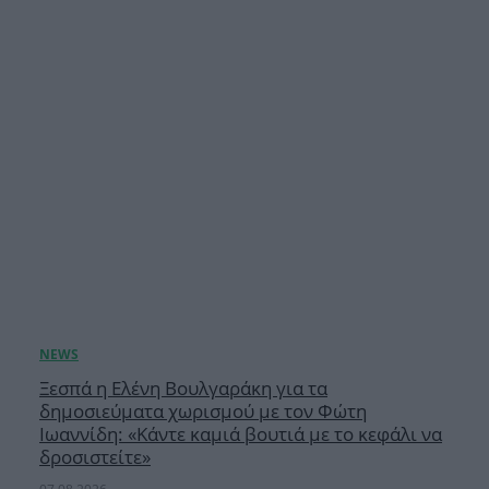
Ξεσπά η Ελένη Βουλγαράκη για τα
δημοσιεύματα χωρισμού με τον Φώτη
Ιωαννίδη: «Κάντε καμιά βουτιά με το κεφάλι να
δροσιστείτε»