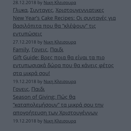
28.12.2018
by
Νικη Κλεισουρα
Γλυκα
,
Συνταγες
,
Χριστουγεννιατικες
New Year’s Cake Recipes: Οι συνταγές για
βασιλόπιτα που θα “κλέψουν” τις
εντυπώσεις
27.12.2018
by
Νικη Κλεισουρα
Family
,
Γονεις
,
Παιδι
Gift Guide: Βρες ποια θα είναι τα πιο
εντυπωσιακά δώρα που θα κάνεις φέτος
στα μικρά σου!
19.12.2018
by
Νικη Κλεισουρα
Γονεις
,
Παιδι
Season of Giving: Πώς θα
“καταπολεμήσουν” τα μικρά σου την
απογοήτευση των Χριστουγέννων
19.12.2018
by
Νικη Κλεισουρα