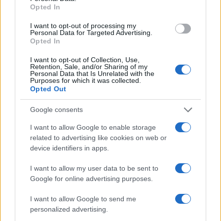
Opted In
News
GNTM: H Χριστιάννα Σκούρα θυμάται όσα
I want to opt-out of processing my
Personal Data for Targeted Advertising.
της έφερε το 2018 και στέλνει τις ευχές
Opted In
της για το νέο έτος
I want to opt-out of Collection, Use,
01.01.2019
Retention, Sale, and/or Sharing of my
Personal Data that Is Unrelated with the
Celebrities
Purposes for which it was collected.
Opted Out
Ψήφισε την πιο καλοντυμένη celebrity
του 2018!
Google consents
30.12.2018
by
Ιωαννα Κουρου
I want to allow Google to enable storage
Γονεις
,
Παιδι
related to advertising like cookies on web or
Noon Year’s Eve: Το μεγαλύτερο trend για
device identifiers in apps.
την οικογενειακή Πρωτοχρονιά και πώς
I want to allow my user data to be sent to
γίνεται!
Google for online advertising purposes.
30.12.2018
by
Νικη Κλεισουρα
Celebrities
I want to allow Google to send me
personalized advertising.
Ψήφισε την πιο καλοντυμένη Ελληνίδα