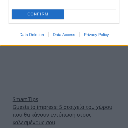
του 2018!
CONFIRM
ΔΙΑΦΗΜΙΣΗ
Data Deletion
Data Access
Privacy Policy
Smart Tips
Guests to impress: 5 στοιχεία του χώρου
που θα κάνουν εντύπωση στους
καλεσμένους σου