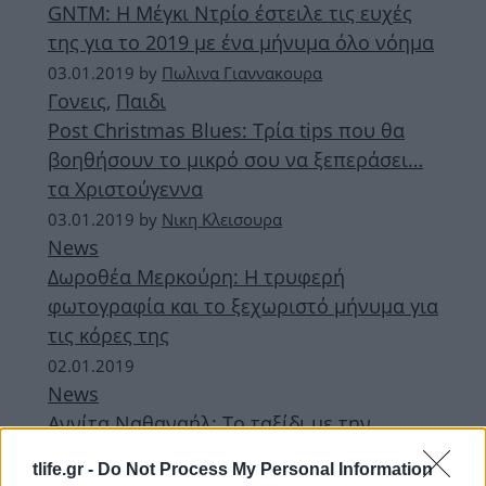
GNTM: Η Μέγκι Ντρίο έστειλε τις ευχές
της για το 2019 με ένα μήνυμα όλο νόημα
03.01.2019
by
Πωλινα Γιαννακουρα
Γονεις
,
Παιδι
Post Christmas Blues: Τρία tips που θα
βοηθήσουν το μικρό σου να ξεπεράσει…
τα Χριστούγεννα
03.01.2019
by
Νικη Κλεισουρα
News
Δωροθέα Μερκούρη: Η τρυφερή
φωτογραφία και το ξεχωριστό μήνυμα για
τις κόρες της
02.01.2019
News
Αννίτα Ναθαναήλ: Το ταξίδι με την
οικογένειά της στην Καλιφόρνια και οι
tlife.gr -
Do Not Process My Personal Information
ξεχωριστές ευχές της