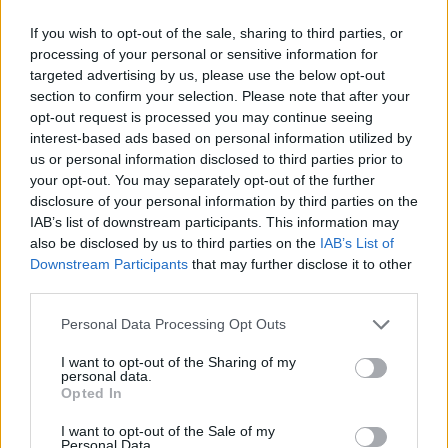
If you wish to opt-out of the sale, sharing to third parties, or
ΔΙΑΦΗΜΙΣΗ
processing of your personal or sensitive information for
targeted advertising by us, please use the below opt-out
section to confirm your selection. Please note that after your
opt-out request is processed you may continue seeing
interest-based ads based on personal information utilized by
us or personal information disclosed to third parties prior to
your opt-out. You may separately opt-out of the further
disclosure of your personal information by third parties on the
IAB’s list of downstream participants. This information may
also be disclosed by us to third parties on the
IAB’s List of
Downstream Participants
that may further disclose it to other
third parties.
Please note that this website/app uses one or more Google
Personal Data Processing Opt Outs
News
services and may gather and store information including but
Σάββας Πούμπουρας: Η τρυφερή
not limited to your visit or usage behaviour. You may click to
I want to opt-out of the Sharing of my
personal data.
grant or deny consent to Google and its third-party tags to
φωτογραφία με την αγαπημένη του και το
Opted In
use your data for below specified purposes in below Google
μήνυμα του για το 2019
consent section.
I want to opt-out of the Sale of my
01.01.2019
Personal Data.