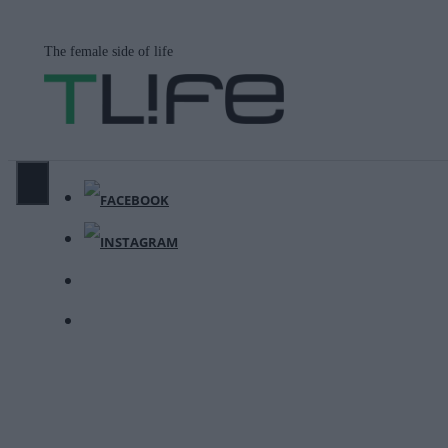
Μετάβαση
σε
The female side of life
περιεχόμενο
ΜΕΝΟΎ