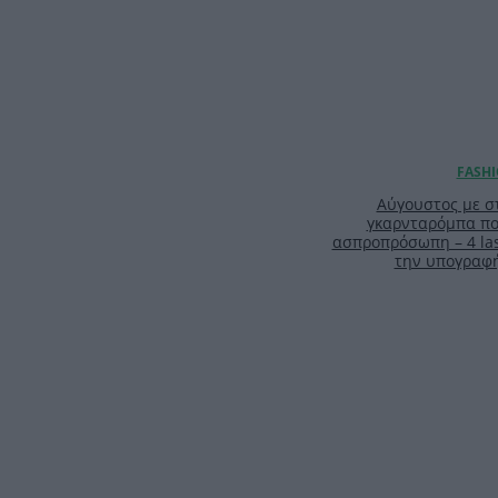
Αύγουστος με στ
γκαρνταρόμπα πο
ασπροπρόσωπη – 4 las
την υπογραφ