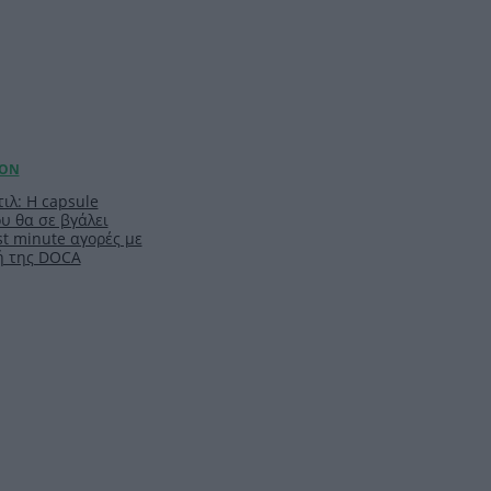
ιλ: Η capsule
υ θα σε βγάλει
t minute αγορές με
ή της DOCA