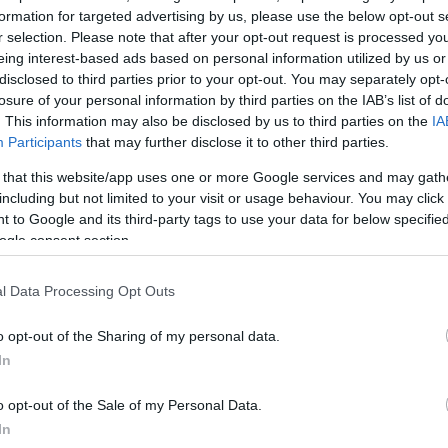
αν. Η γνωστή παρουσιάστρια του
formation for targeted advertising by us, please use the below opt-out s
r selection. Please note that after your opt-out request is processed y
γιορτών ταξίδεψε στη Νέα Υόρκη
eing interest-based ads based on personal information utilized by us or
ι από τις φωτογραφίες που
disclosed to third parties prior to your opt-out. You may separately opt-
 με τους διαδικτυακούς της
losure of your personal information by third parties on the IAB’s list of
ο είχε ανάγκη για να ξεφύγει λίγο
. This information may also be disclosed by us to third parties on the
IA
Participants
that may further disclose it to other third parties.
ς και να χαλαρώσει για λίγες
 that this website/app uses one or more Google services and may gath
including but not limited to your visit or usage behaviour. You may click 
 to Google and its third-party tags to use your data for below specifi
ωνσταντίνα Σπυροπούλου μας
ogle consent section.
ες της στο γιορτινά στολισμένο
 τους στόχους που έχει θέσει
l Data Processing Opt Outs
και ενθουσιασμό, η όμορφη ξανθιά
019 είπα να θέσω και εγώ τους
o opt-out of the Sharing of my personal data.
μόγελο, Κέφι, χαρά, τρέλα”.
In
o opt-out of the Sale of my Personal Data.
ΗΜΙΣΗ
In