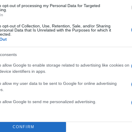
to opt-out of processing my Personal Data for Targeted
ing.
In
o opt-out of Collection, Use, Retention, Sale, and/or Sharing
ersonal Data that Is Unrelated with the Purposes for which it
lected.
Out
consents
o allow Google to enable storage related to advertising like cookies on
evice identifiers in apps.
 ταξίδι της παρουσιάστριας στη
o allow my user data to be sent to Google for online advertising
s.
to allow Google to send me personalized advertising.
CONFIRM