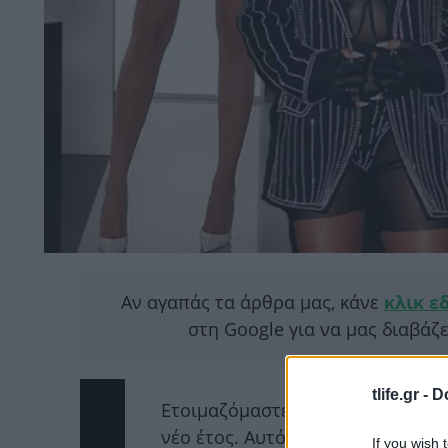
Αν αγαπάς τα άρθρα μας, κάνε
κλικ ε
στη Google για να μας διαβάζ
tlife.gr -
D
Ετοιμαζόμαστε να αποχαιρετήσου
νέο έτος. Αυτό ξέρεις τι σημαίνε
If you wish 