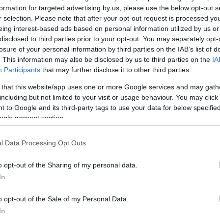
θυμηθούμε λαμπερές
formation for targeted advertising by us, please use the below opt-out s
r selection. Please note that after your opt-out request is processed y
το 2018 και φυσικά να
eing interest-based ads based on personal information utilized by us or
 κάθε χρόνο. Ποιες
disclosed to third parties prior to your opt-out. You may separately opt-
και ποιες κατάφεραν να
losure of your personal information by third parties on the IAB’s list of
ασαν το στιλιστικό μάθημα με
. This information may also be disclosed by us to third parties on the
IA
Participants
that may further disclose it to other third parties.
 είναι στο δικό σου χέρι να
χρονιάς στην αγαπημένη σου
 that this website/app uses one or more Google services and may gath
including but not limited to your visit or usage behaviour. You may click 
 to Google and its third-party tags to use your data for below specifi
ogle consent section.
μα θα ήθελα να σου πω ότι δεν
ιμένη εμφάνιση της κάθε star
l Data Processing Opt Outs
σεις τη ψήφο σου στην
είς ότι είχε τη μεγαλύτερη
o opt-out of the Sharing of my personal data.
18. Οπότε το αφήνω πάνω σου…
In
o opt-out of the Sale of my Personal Data.
ΙΣΗ
In