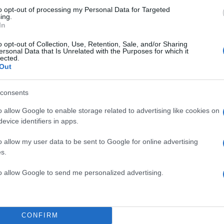
to opt-out of processing my Personal Data for Targeted
ing.
In
o opt-out of Collection, Use, Retention, Sale, and/or Sharing
ersonal Data that Is Unrelated with the Purposes for which it
lected.
Out
consents
o allow Google to enable storage related to advertising like cookies on
evice identifiers in apps.
η στο Tlife, καθώς ακολουθεί
o allow my user data to be sent to Google for online advertising
νες celebrities του
s.
to allow Google to send me personalized advertising.
CONFIRM