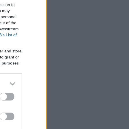
ection to
ou may
 personal
out of the
 downstream
B’s List of
er and store
to grant or
ed purposes