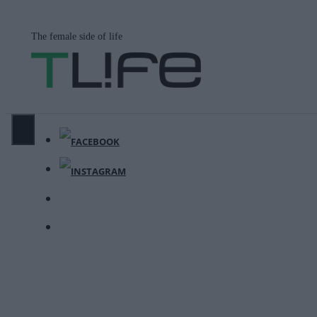
Μετάβαση
σε
The female side of life
περιεχόμενο
ΜΕΝΟΎ