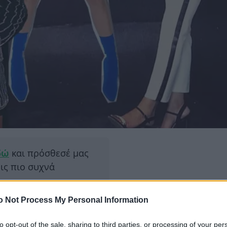
δώ
και πρόσθεσέ μας
εις πιο συχνά
o Not Process My Personal Information
ΔΙΑΦΗ
με το 2018 και να μπούμε στο
ι; Ότι ήρθε η ώρα να κάνουμε
to opt-out of the sale, sharing to third parties, or processing of your per