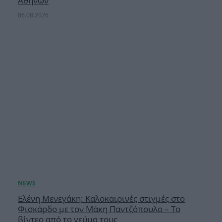
Αθηνών
06.08.2026
Ελένη Μενεγάκη: Καλοκαιρινές στιγμές στο
Φισκάρδο με τον Μάκη Παντζόπουλο – Το
βίντεο από το γεύμα τους