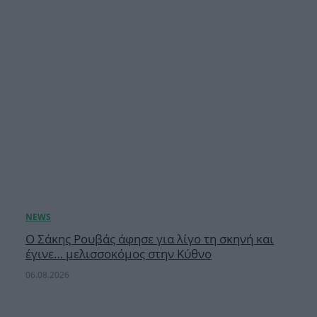
Ο Σάκης Ρουβάς άφησε για λίγο τη σκηνή και
έγινε… μελισσοκόμος στην Κύθνο
06.08.2026