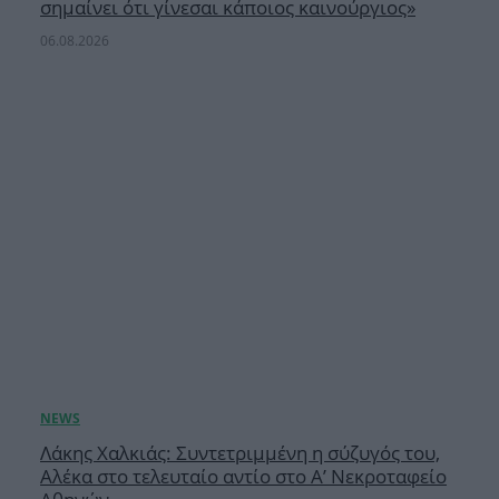
σημαίνει ότι γίνεσαι κάποιος καινούργιος»
06.08.2026
Λάκης Χαλκιάς: Συντετριμμένη η σύζυγός του,
Αλέκα στο τελευταίο αντίο στο Α’ Νεκροταφείο