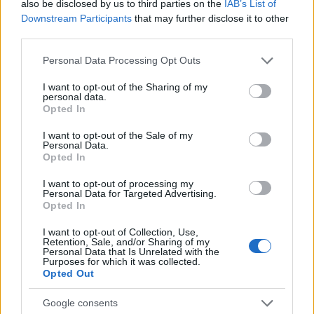
also be disclosed by us to third parties on the
IAB’s List of
Downstream Participants
that may further disclose it to other
third parties.
Please note that this website/app uses one or more Google
Personal Data Processing Opt Outs
services and may gather and store information including but
not limited to your visit or usage behaviour. You may click to
I want to opt-out of the Sharing of my
personal data.
grant or deny consent to Google and its third-party tags to
Opted In
use your data for below specified purposes in below Google
consent section.
I want to opt-out of the Sale of my
Personal Data.
Opted In
I want to opt-out of processing my
Personal Data for Targeted Advertising.
Opted In
I want to opt-out of Collection, Use,
Retention, Sale, and/or Sharing of my
Personal Data that Is Unrelated with the
Purposes for which it was collected.
Opted Out
Google consents