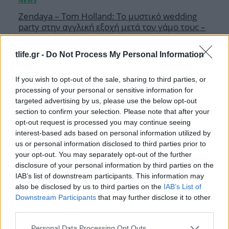
Zendaya – Tom Holland: Το μυστικό wedding
party στην αγγλική εξοχή μετά τον γάμο τους –
Όλες οι λεπτομέρειες
08.08.2026
tlife.gr -
Do Not Process My Personal Information
If you wish to opt-out of the sale, sharing to third parties, or
processing of your personal or sensitive information for
targeted advertising by us, please use the below opt-out
section to confirm your selection. Please note that after your
opt-out request is processed you may continue seeing
interest-based ads based on personal information utilized by
us or personal information disclosed to third parties prior to
your opt-out. You may separately opt-out of the further
disclosure of your personal information by third parties on the
IAB’s list of downstream participants. This information may
also be disclosed by us to third parties on the
IAB’s List of
Downstream Participants
that may further disclose it to other
third parties.
Please note that this website/app uses one or more Google
Personal Data Processing Opt Outs