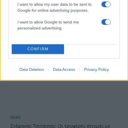
I want to allow my user data to be sent to
Ιωάννα Τούνη: «Έβγαλα όλο το βράδυ στο
Google for online advertising purposes.
νοσοκομείο με ορούς και αντιβιώσεις»
08.08.2026
I want to allow Google to send me
personalized advertising.
CONFIRM
Data Deletion
Data Access
Privacy Policy
Στέφανος Τσιτσιπάς: Οι τρυφερές στιγμές με