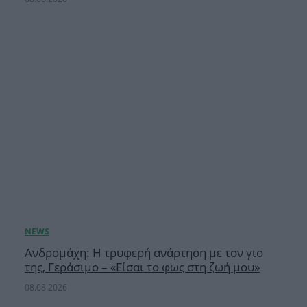
Ανδρομάχη: Η τρυφερή ανάρτηση με τον γιο
της, Γεράσιμο – «Είσαι το φως στη ζωή μου»
08.08.2026