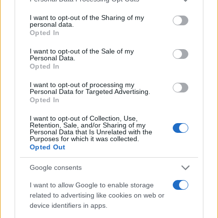
services and may gather and store information including but
Εριέττα Κούρκουλου: Τα φιλιά με τον Βύρωνα
not limited to your visit or usage behaviour. You may click to
I want to opt-out of the Sharing of my
Βασιλειάδη στις διακοπές τους και τα γενέθλια
personal data.
grant or deny consent to Google and its third-party tags to
– «Καμία στιγμή ευτυχίας δεδομένη»
Opted In
use your data for below specified purposes in below Google
08.08.2026
consent section.
I want to opt-out of the Sale of my
Personal Data.
Opted In
I want to opt-out of processing my
Personal Data for Targeted Advertising.
Opted In
I want to opt-out of Collection, Use,
Retention, Sale, and/or Sharing of my
Personal Data that Is Unrelated with the
Purposes for which it was collected.
Opted Out
Google consents
I want to allow Google to enable storage
related to advertising like cookies on web or
device identifiers in apps.