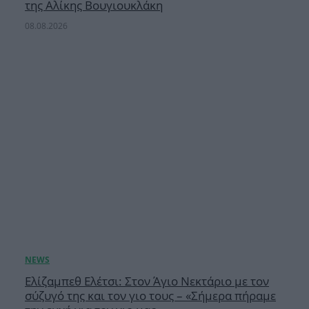
της Αλίκης Βουγιουκλάκη
08.08.2026
Ελίζαμπεθ Ελέτσι: Στον Άγιο Νεκτάριο με τον
σύζυγό της και τον γιο τους – «Σήμερα πήραμε