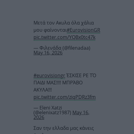
Μετά τον Ακυλα όλα χάλια
μου φαίνονται
#EurovisionGR
pic.twitter.com/YQBx0tc47k
— Φιλενάδα (@filenadaa)
May 16, 2026
#eurovisiongr
ΈΣΚΙΣΕ ΡΕ ΤΌ
ΠΑΙΔΙ ΜΑΣ!!!! ΜΠΡΆΒΟ
ΑΚΥΛΑ!!!
pic.twitter.com/ziqPDRz3fm
— Eleni Xatzi
(@elenixatz1987)
May 16,
2026
Σαν την ελλαδα μας κάνεις