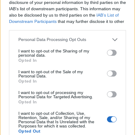
disclosure of your personal information by third parties on the
IAB’s list of downstream participants. This information may
also be disclosed by us to third parties on the
IAB’s List of
Downstream Participants
that may further disclose it to other
third parties.
Please note that this website/app uses one or more Google
Personal Data Processing Opt Outs
services and may gather and store information including but
not limited to your visit or usage behaviour. You may click to
I want to opt-out of the Sharing of my
personal data.
grant or deny consent to Google and its third-party tags to
Opted In
use your data for below specified purposes in below Google
consent section.
I want to opt-out of the Sale of my
Personal Data.
Opted In
Η Δούκισσα Νομικού στην Πολυνησία: Το
εξωτικό οικογενειακό ταξίδι με τον Δημήτρη
I want to opt-out of processing my
Personal Data for Targeted Advertising.
Θεοδωρίδη και τα παιδιά τους
Opted In
08.08.2026
I want to opt-out of Collection, Use,
Retention, Sale, and/or Sharing of my
Personal Data that Is Unrelated with the
Purposes for which it was collected.
Opted Out