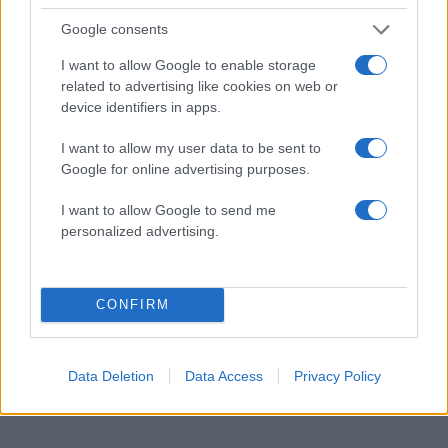
Google consents
I want to allow Google to enable storage
related to advertising like cookies on web or
device identifiers in apps.
I want to allow my user data to be sent to
Google for online advertising purposes.
I want to allow Google to send me
personalized advertising.
Αθηνά Οικονομάκου και Μπρούνο Τσερέλα στα
Μπόρα Μπόρα: Οι μαγευτικές εικόνες από τον
CONFIRM
μήνα του μέλιτος
08.08.2026
Data Deletion
Data Access
Privacy Policy