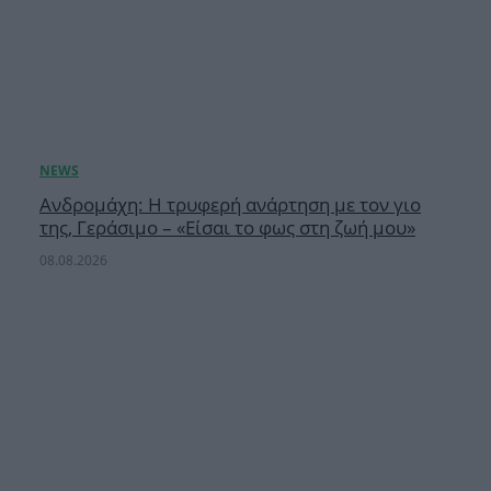
Ανδρομάχη: Η τρυφερή ανάρτηση με τον γιο
της, Γεράσιμο – «Είσαι το φως στη ζωή μου»
08.08.2026