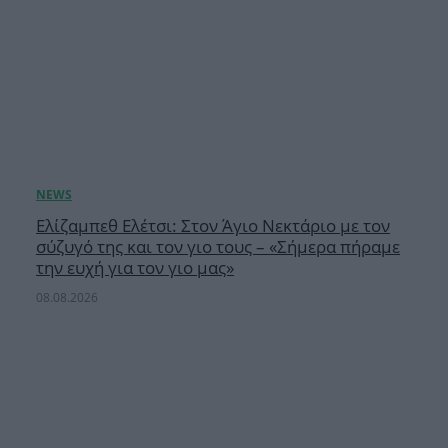
Ελίζαμπεθ Ελέτσι: Στον Άγιο Νεκτάριο με τον
σύζυγό της και τον γιο τους – «Σήμερα πήραμε
την ευχή για τον γιο μας»
08.08.2026