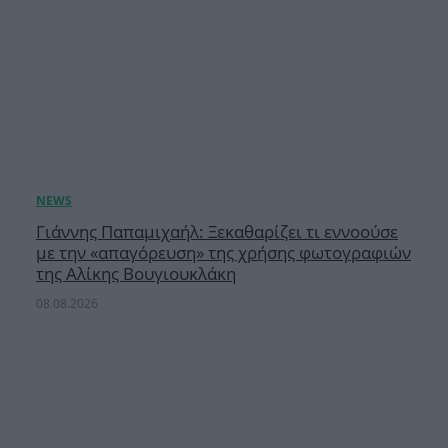
Γιάννης Παπαμιχαήλ: Ξεκαθαρίζει τι εννοούσε
με την «απαγόρευση» της χρήσης φωτογραφιών
της Αλίκης Βουγιουκλάκη
08.08.2026