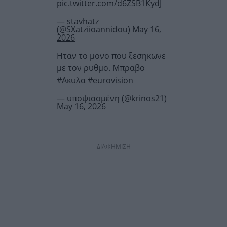
pic.twitter.com/d6ZSB1KydJ
— stavhatz
(@SXatziioannidou)
May 16,
2026
Ηταν το μονο που ξεσηκωνε
με τον ρυθμο. Μπραβο
#Ακυλα
#eurovision
— υποψιασμένη (@krinos21)
May 16, 2026
ΔΙΑΦΗΜΙΣΗ