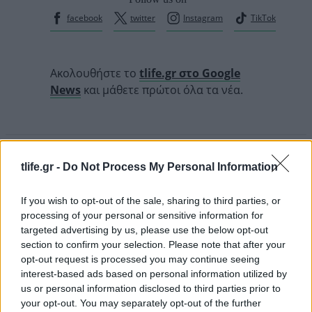
facebook
twitter
Instagram
TikTok
Ακολουθήστε το
tlife.gr στο Google
News
και μάθετε πρώτοι όλα τα νέα.
tlife.gr -
Do Not Process My Personal Information
If you wish to opt-out of the sale, sharing to third parties, or
READ MORE
processing of your personal or sensitive information for
targeted advertising by us, please use the below opt-out
section to confirm your selection. Please note that after your
opt-out request is processed you may continue seeing
interest-based ads based on personal information utilized by
us or personal information disclosed to third parties prior to
your opt-out. You may separately opt-out of the further