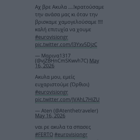
Αχ βρε Ακυλα ….!κρατούσαμε
την ανάσα μας κι όταν την
βρισκαμε χαμογελούσαμε !!!!
καλή επιτυχία να χουμε
#eurovisiongr
pic.twitter.com/l3Yxv5DjzC
— Μαρινα1317
(@vjZBHnCmSKwvh7C)
May
16, 2026
Ακυλα μου, εμείς
ευχαριστούμε (Όρθιοι)
#eurovisiongr
pic.twitter.com/JVAhL7HiZU
— Aten (@Atenthetraveler)
May 16, 2026
ναι ρε ακυλα τα σπασες
#FERTO
#eurovisiongr