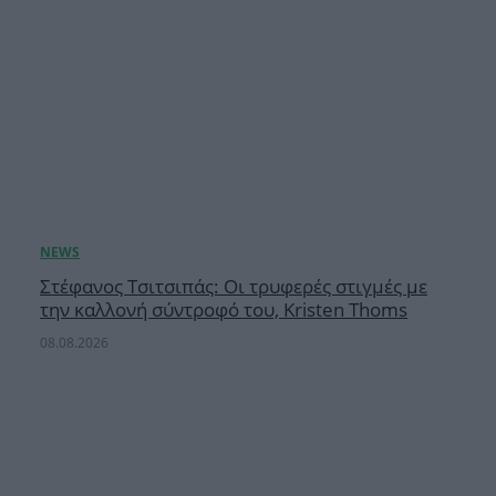
Στέφανος Τσιτσιπάς: Οι τρυφερές στιγμές με
την καλλονή σύντροφό του, Kristen Thoms
08.08.2026