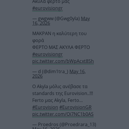
Ακυλα φερτο μας
#eurovisiongr
— gwgww (@Gwg0yla)
May
16, 2026
ΜΑΚΡΑΝ η καλύτερη του
φορά
ΦΕΡΤΟ ΜΑΣ ΑΚΥΛΑ ΦΕΡΤΟ
#eurovisiongr
pic.twitter.com/bWpAcxt8Sh
— d (@dim1tra_)
May 16,
2026
Ο Akyla μόλις ανέβασε τα
standards της Eurovision..!!!
Ferto μας Akyla, Ferto…
#Eurovision
#EurovisionGR
pic.twitter.com/Qi7NC1b0AS
— Proedros (@Proedrara_13)