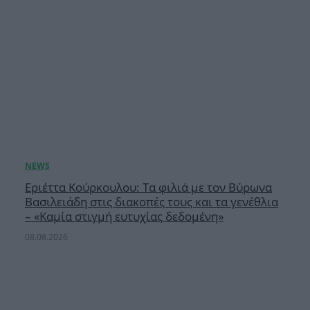
Εριέττα Κούρκουλου: Τα φιλιά με τον Βύρωνα
Βασιλειάδη στις διακοπές τους και τα γενέθλια
– «Καμία στιγμή ευτυχίας δεδομένη»
08.08.2026