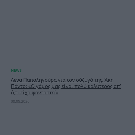
Λένα Παπαληγούρα για τον σύζυγό της, Άκη
Πάντο: «Ο γάμος μας είναι πολύ καλύτερος απ’
ό,τι είχα φανταστεί»
08.08.2026