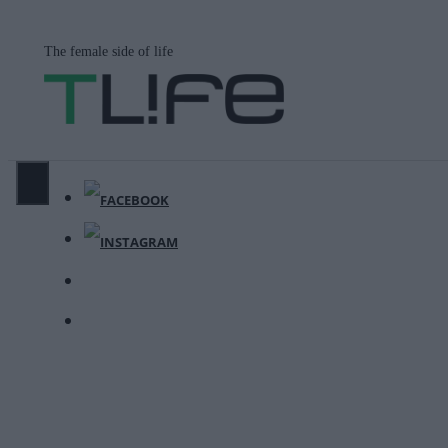
Μετάβαση
σε
The female side of life
περιεχόμενο
ΜΕΝΟΎ