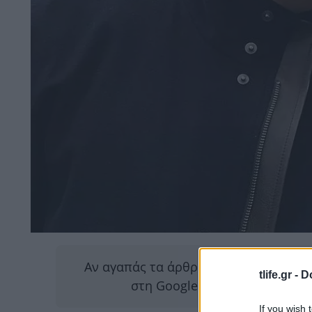
Αν αγαπάς τα άρθρα μας, κάνε
κλικ ε
tlife.gr -
D
στη Google για να μας διαβάζ
If you wish 