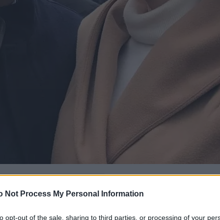
δώ
και πρόσθεσέ μας
o Not Process My Personal Information
εις πιο συχνά
to opt-out of the sale, sharing to third parties, or processing of your per