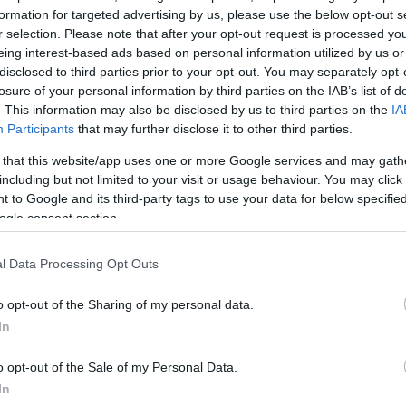
formation for targeted advertising by us, please use the below opt-out s
ΔΙΑΦΗ
r selection. Please note that after your opt-out request is processed y
πανταχού Έλληνες γιορτάζουν
eing interest-based ads based on personal information utilized by us or
μα θαλασσινά και φυσικά…
disclosed to third parties prior to your opt-out. You may separately opt-
ία Μανωλίδου
αποτελεί μία από
losure of your personal information by third parties on the IAB’s list of
εύουν την παράδοση και η
. This information may also be disclosed by us to third parties on the
IA
Participants
that may further disclose it to other third parties.
δική της προτεραιότητα. Έτσι δεν
την μέρα με τον σύζυγό της και
 that this website/app uses one or more Google services and may gath
including but not limited to your visit or usage behaviour. You may click 
ίας
Άδωνι Γεωργιάδη
αλλά και
 to Google and its third-party tags to use your data for below specifi
ogle consent section.
ην παρουσιάστρια απαθανάτισε
l Data Processing Opt Outs
οσπαθούν να πετάξουν τον
μπαμπάς βοηθούσε τον μικρό
o opt-out of the Sharing of my personal data.
χαρταετό και φαίνεται ότι το
In
o opt-out of the Sale of my Personal Data.
In
ΗΜΙΣΗ