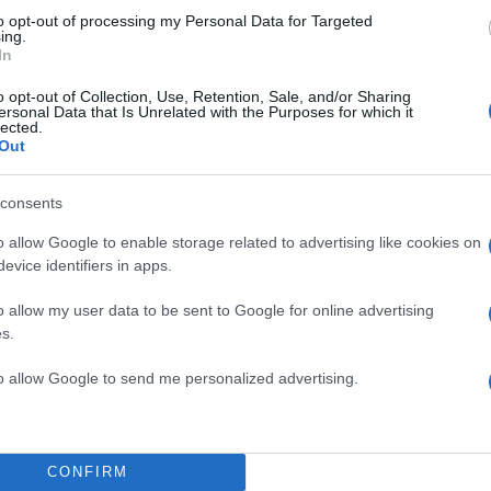
to opt-out of processing my Personal Data for Targeted
ing.
In
o opt-out of Collection, Use, Retention, Sale, and/or Sharing
ersonal Data that Is Unrelated with the Purposes for which it
lected.
Out
consents
o allow Google to enable storage related to advertising like cookies on
evice identifiers in apps.
o allow my user data to be sent to Google for online advertising
έτος τον χαρταετό μας, χρόνια
s.
υχήθηκε η Ευγενία Μανωλίδου
to allow Google to send me personalized advertising.
αριασμό στο Instagram.
CONFIRM