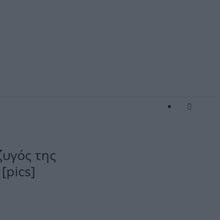
ζυγός της
[pics]