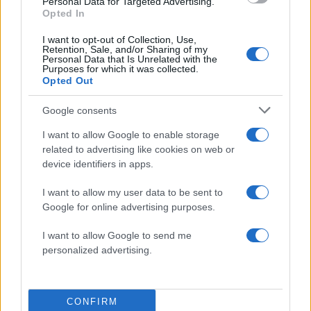
Personal Data for Targeted Advertising.
Opted In
I want to opt-out of Collection, Use,
Retention, Sale, and/or Sharing of my
Personal Data that Is Unrelated with the
Purposes for which it was collected.
Opted Out
Google consents
I want to allow Google to enable storage
related to advertising like cookies on web or
device identifiers in apps.
I want to allow my user data to be sent to
Google for online advertising purposes.
Τζένιφερ Λόπεζ: Η selfie της χωρίς μακιγιάζ
I want to allow Google to send me
αποδεικνύει τη δύναμη του σωστού skincare
personalized advertising.
05.08.2026
CONFIRM