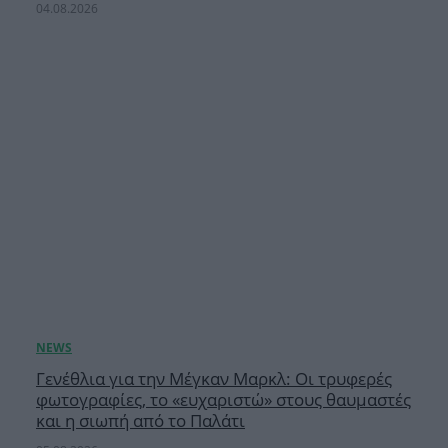
04.08.2026
Γενέθλια για την Μέγκαν Μαρκλ: Οι τρυφερές
φωτογραφίες, το «ευχαριστώ» στους θαυμαστές
και η σιωπή από το Παλάτι