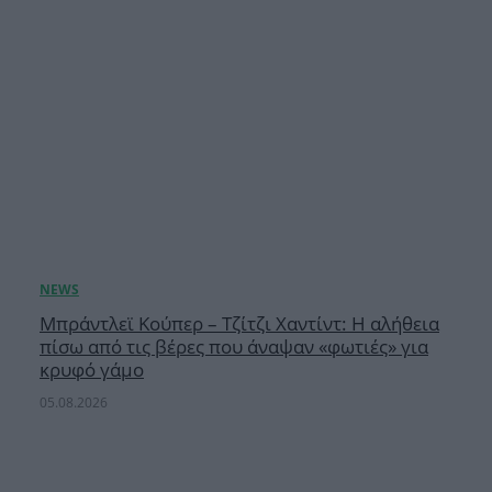
Μπράντλεϊ Κούπερ – Τζίτζι Χαντίντ: Η αλήθεια
πίσω από τις βέρες που άναψαν «φωτιές» για
κρυφό γάμο
05.08.2026