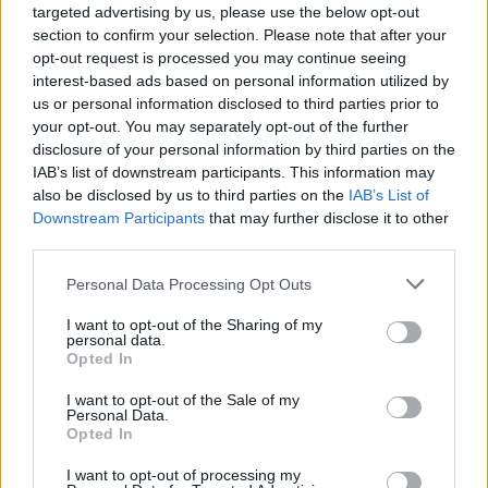
targeted advertising by us, please use the below opt-out
section to confirm your selection. Please note that after your
opt-out request is processed you may continue seeing
interest-based ads based on personal information utilized by
us or personal information disclosed to third parties prior to
your opt-out. You may separately opt-out of the further
disclosure of your personal information by third parties on the
IAB’s list of downstream participants. This information may
also be disclosed by us to third parties on the
IAB’s List of
Downstream Participants
that may further disclose it to other
third parties.
Please note that this website/app uses one or more Google
Personal Data Processing Opt Outs
services and may gather and store information including but
not limited to your visit or usage behaviour. You may click to
I want to opt-out of the Sharing of my
personal data.
grant or deny consent to Google and its third-party tags to
Opted In
use your data for below specified purposes in below Google
Νικόλ Κίντμαν: Διακοπές στη Μύκονο – Η
consent section.
I want to opt-out of the Sale of my
εμφάνιση που τράβηξε όλα τα βλέμματα
Personal Data.
Opted In
05.08.2026
I want to opt-out of processing my