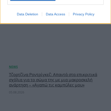
Data Deletion
Data Access
Privacy Policy
Τζορτζίνα Ροντρίγκεζ: Απαντά στα επικριτικά
σχόλια για το σώμα της με μια μακροσκελή
ανάρτηση – «Αγαπώ τις καμπύλες μου»
05.08.2026