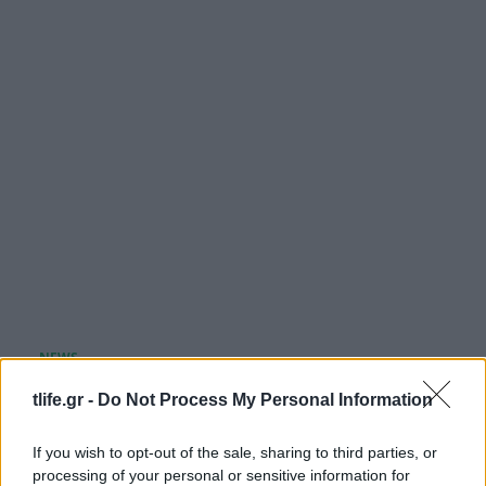
Άννα Μαρία Βέλλη: Η εξομολόγηση για την
tlife.gr -
Do Not Process My Personal Information
ημέρα του γάμου της και την ιδέα που δεν
πέτυχε – «Δεν θα το ξαναέκανα»
If you wish to opt-out of the sale, sharing to third parties, or
05.08.2026
processing of your personal or sensitive information for