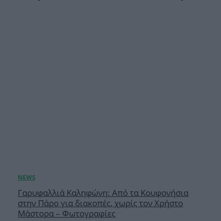
Γαρυφαλλιά Καληφώνη: Από τα Κουφονήσια
στην Πάρο για διακοπές, χωρίς τον Χρήστο
Μάστορα – Φωτογραφίες