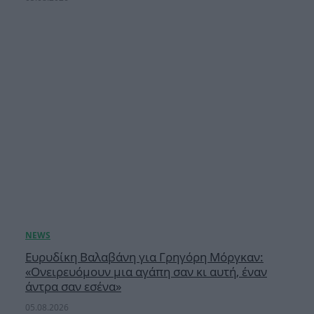
Ευρυδίκη Βαλαβάνη για Γρηγόρη Μόργκαν:
«Oνειρευόμουν μια αγάπη σαν κι αυτή, έναν
άντρα σαν εσένα»
05.08.2026