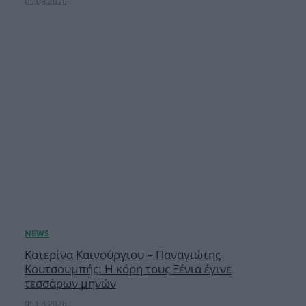
05.08.2026
Κατερίνα Καινούργιου – Παναγιώτης
Κουτσουμπής: Η κόρη τους Ξένια έγινε
τεσσάρων μηνών
05.08.2026