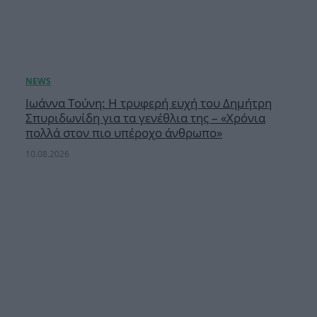
Ιωάννα Τούνη: Η τρυφερή ευχή του Δημήτρη
Σπυριδωνίδη για τα γενέθλια της – «Χρόνια
πολλά στον πιο υπέροχο άνθρωπο»
10.08.2026