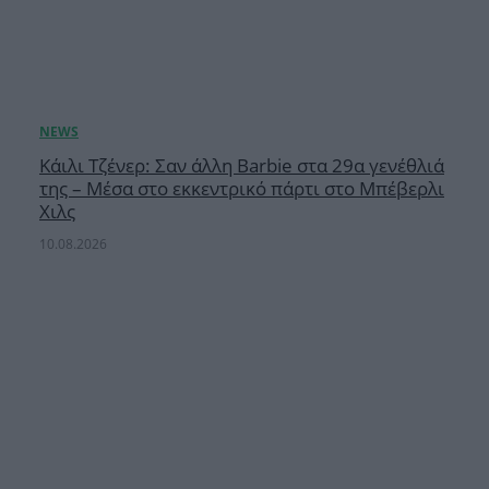
Κάιλι Τζένερ: Σαν άλλη Barbie στα 29α γενέθλιά
της – Μέσα στο εκκεντρικό πάρτι στο Μπέβερλι
Χιλς
10.08.2026