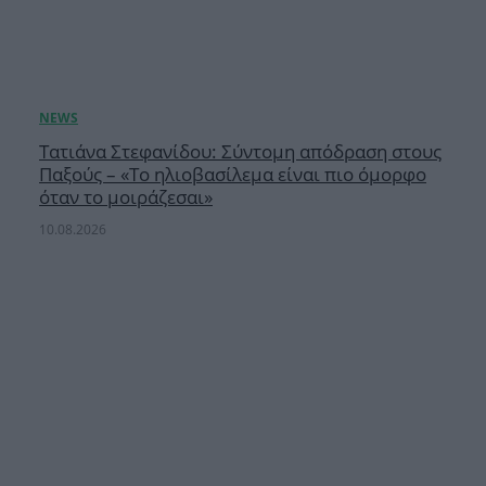
Τατιάνα Στεφανίδου: Σύντομη απόδραση στους
Παξούς – «Το ηλιοβασίλεμα είναι πιο όμορφο
όταν το μοιράζεσαι»
10.08.2026