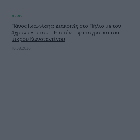
Πάνος Ιωαννίδης: Διακοπές στο Πήλιο με τον
4χρονο γιο του – Η σπάνια φωτογραφία του
μικρού Κωνσταντίνου
10.08.2026