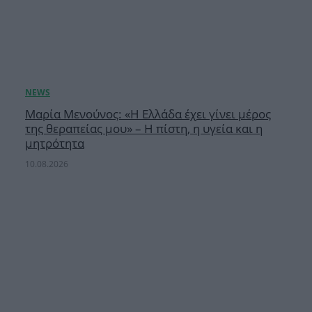
Μαρία Μενούνος: «Η Ελλάδα έχει γίνει μέρος
της θεραπείας μου» – Η πίστη, η υγεία και η
μητρότητα
10.08.2026