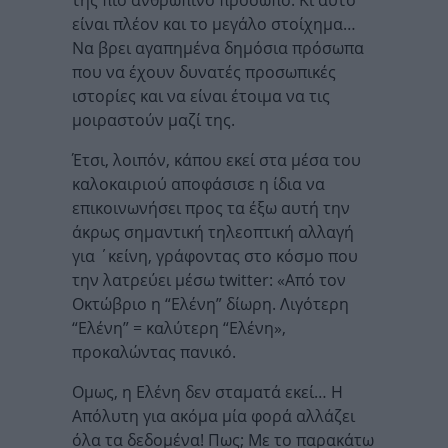
της πιο ανθρώπινο πρόσωπο. Κι αυτό
είναι πλέον και το μεγάλο στοίχημα…
Να βρει αγαπημένα δημόσια πρόσωπα
που να έχουν δυνατές προσωπικές
ιστορίες και να είναι έτοιμα να τις
μοιραστούν μαζί της.
Έτσι, λοιπόν, κάπου εκεί στα μέσα του
καλοκαιριού αποφάσισε η ίδια να
επικοινωνήσει προς τα έξω αυτή την
άκρως σημαντική τηλεοπτική αλλαγή
για ΄κείνη, γράφοντας στο κόσμο που
την λατρεύει μέσω twitter: «Από τον
Οκτώβριο η “Ελένη” δίωρη. Λιγότερη
“Ελένη” = καλύτερη “Ελένη»,
προκαλώντας πανικό.
Ομως, η Ελένη δεν σταματά εκεί… Η
Απόλυτη για ακόμα μία φορά αλλάζει
όλα τα δεδομένα! Πως; Με το παρακάτω