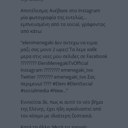
Αποτέλεσμα; Ανέβασε στο Instagram
μία φωτογραφία της εντελώς…
εμπνευσμένη από τα social, γράφοντας
από κάτω:
“elenimenegaki Δεν αντεχω να ειμαι
μαζι σας μονο 2 ωρες! Τα λεμε καθε
μερα στις νεες μου σελιδες σε Facebook
???????? EleniMenegakiTvOfficial
Instagram ???????? emenegaki_tvo
Twitter ???????? emenegaki_tvo Σας
περιμενω! ???? #Eleni #EleniSocial
#socialmedia #New…”
Εννοείται δε, πως κι αυτό το νέο βήμα
της Ελένης, έχει ήδη αγκαλιαστεί από
τον κόσμο με ιδιαίτερη ζεστασιά.
Κατά τα άλλα; Μετά τις ηχηρές