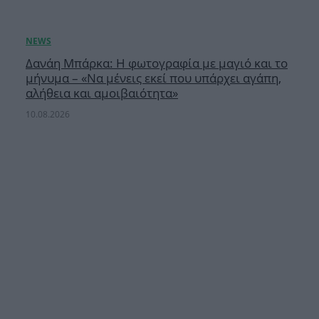
Δανάη Μπάρκα: Η φωτογραφία με μαγιό και το
μήνυμα – «Να μένεις εκεί που υπάρχει αγάπη,
αλήθεια και αμοιβαιότητα»
10.08.2026