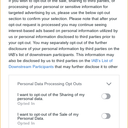
If you wish to opt-out of the sale, sharing to third parties, or
processing of your personal or sensitive information for
targeted advertising by us, please use the below opt-out
section to confirm your selection. Please note that after your
opt-out request is processed you may continue seeing
Νίκος Καλογερόπουλος: Πότε θα γίνει η κηδεία
interest-based ads based on personal information utilized by
του ηθοποιού – Η τελευταία επιθυμία του και η
us or personal information disclosed to third parties prior to
παράκληση της οικογένειάς του
your opt-out. You may separately opt-out of the further
disclosure of your personal information by third parties on the
10.08.2026
IAB’s list of downstream participants. This information may
also be disclosed by us to third parties on the
IAB’s List of
Downstream Participants
that may further disclose it to other
third parties.
Please note that this website/app uses one or more Google
Personal Data Processing Opt Outs
services and may gather and store information including but
not limited to your visit or usage behaviour. You may click to
I want to opt-out of the Sharing of my
personal data.
grant or deny consent to Google and its third-party tags to
Opted In
use your data for below specified purposes in below Google
consent section.
I want to opt-out of the Sale of my
Personal Data.
Opted In