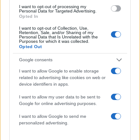
I want to opt-out of processing my
Personal Data for Targeted Advertising.
Opted In
I want to opt-out of Collection, Use,
Αθηνά Οικονομάκου: «Καρτ ποστάλ στον
Retention, Sale, and/or Sharing of my
Personal Data that Is Unrelated with the
παράδεισο» – Οι νέες φωτογραφίες από το
Purposes for which it was collected.
ταξίδι του μέλιτος
Opted Out
10.08.2026
Google consents
I want to allow Google to enable storage
related to advertising like cookies on web or
device identifiers in apps.
I want to allow my user data to be sent to
Google for online advertising purposes.
I want to allow Google to send me
personalized advertising.