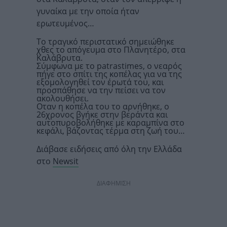
γυναίκα με την οποία ήταν
ερωτευμένος…
Το τραγικό περιστατικό σημειώθηκε
χθες το απόγευμα στο Πλανητέρο, στα
Καλάβρυτα.
Σύμφωνα με το patrastimes, ο νεαρός
πήγε στο σπίτι της κοπέλας για να της
εξομολογηθεί τον έρωτά του, και
προσπάθησε να την πείσει να τον
ακολουθήσει.
Οταν η κοπέλα του το αρνήθηκε, ο
26χρονος βγήκε στην βεράντα και
αυτοπυροβολήθηκε με καραμπίνα στο
κεφάλι, βάζοντας τέρμα στη ζωή του…
Διάβασε ειδήσεις από όλη την Ελλάδα
στο
Newsit
ΔΙΑΦΗΜΙΣΗ