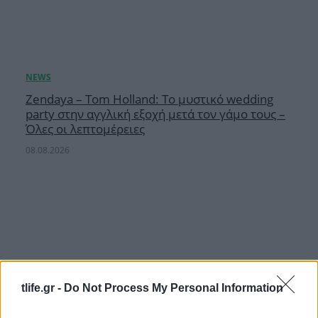
Zendaya – Tom Holland: Το μυστικό wedding
party στην αγγλική εξοχή μετά τον γάμο τους –
Όλες οι λεπτομέρειες
08.08.2026
tlife.gr -
Do Not Process My Personal Information