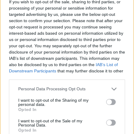
If you wish to opt-out of the sale, sharing to third parties, or
processing of your personal or sensitive information for
targeted advertising by us, please use the below opt-out
section to confirm your selection. Please note that after your
opt-out request is processed you may continue seeing
interest-based ads based on personal information utilized by
Ξεσπά η Ελένη Βουλγαράκη για τα
us or personal information disclosed to third parties prior to
δημοσιεύματα χωρισμού με τον Φώτη
your opt-out. You may separately opt-out of the further
Ιωαννίδη: «Κάντε καμιά βουτιά με το κεφάλι να
disclosure of your personal information by third parties on the
δροσιστείτε»
IAB’s list of downstream participants. This information may
also be disclosed by us to third parties on the
IAB’s List of
07.08.2026
Downstream Participants
that may further disclose it to other
third parties.
Please note that this website/app uses one or more Google
Personal Data Processing Opt Outs
services and may gather and store information including but
not limited to your visit or usage behaviour. You may click to
I want to opt-out of the Sharing of my
personal data.
grant or deny consent to Google and its third-party tags to
Opted In
use your data for below specified purposes in below Google
consent section.
I want to opt-out of the Sale of my
Personal Data.
Opted In