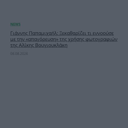
Γιάννης Παπαμιχαήλ: Ξεκαθαρίζει τι εννοούσε
με την «απαγόρευση» της χρήσης φωτογραφιών
της Αλίκης Βουγιουκλάκη
08.08.2026