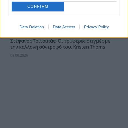
CONFIRM
Data Deletion
Data Access
Privacy Policy
Στέφανος Τσιτσιπάς: Οι τρυφερές στιγμές με
την καλλονή σύντροφό του, Kristen Thoms
08.08.2026