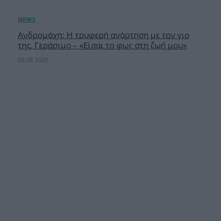
Ανδρομάχη: Η τρυφερή ανάρτηση με τον γιο
της, Γεράσιμο – «Είσαι το φως στη ζωή μου»
08.08.2026