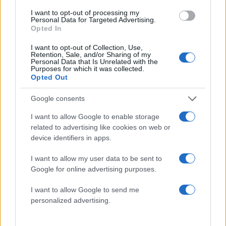
I want to opt-out of processing my
Personal Data for Targeted Advertising.
Opted In
I want to opt-out of Collection, Use,
Retention, Sale, and/or Sharing of my
Personal Data that Is Unrelated with the
Purposes for which it was collected.
Λένα Παπαληγούρα για τον σύζυγό της, Άκη
Opted Out
Πάντο: «Ο γάμος μας είναι πολύ καλύτερος απ’
ό,τι είχα φανταστεί»
Google consents
08.08.2026
I want to allow Google to enable storage
related to advertising like cookies on web or
device identifiers in apps.
I want to allow my user data to be sent to
Google for online advertising purposes.
I want to allow Google to send me
personalized advertising.