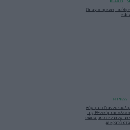
Οι αγαπημένες πούδρε
edit
Δήμητρα Γιαννακούλη
της Εθνικής αποκλειστ
σώμα μου δεν είναι ει
με κρατά στο