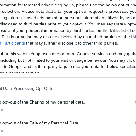
formation for targeted advertising by us, please use the below opt-out s
ΔΙΑΦΗ
σε συνέντευξη στην εκπομπή
r selection. Please note that after your opt-out request is processed y
σιογράφο, Πάνο Παπαδόπουλο.
eing interest-based ads based on personal information utilized by us or
disclosed to third parties prior to your opt-out. You may separately opt-
losure of your personal information by third parties on the IAB’s list of
αση του χρόνου. Προτιμώ την
. This information may also be disclosed by us to third parties on the
IA
 Το ποδόσφαιρο όμως, είναι
Participants
that may further disclose it to other third parties.
ώστας Φραγκολιάς.
 that this website/app uses one or more Google services and may gath
including but not limited to your visit or usage behaviour. You may click 
ΗΜΙΣΗ
 to Google and its third-party tags to use your data for below specifi
ogle consent section.
l Data Processing Opt Outs
o opt-out of the Sharing of my personal data.
In
o opt-out of the Sale of my Personal Data.
In