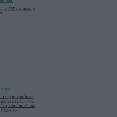
ς με SPF της beauty
or
: Η τερματοφύλακας
ικά στο TLIFE – «Το
κόνα, είναι αυτό που
 παιχνίδι»