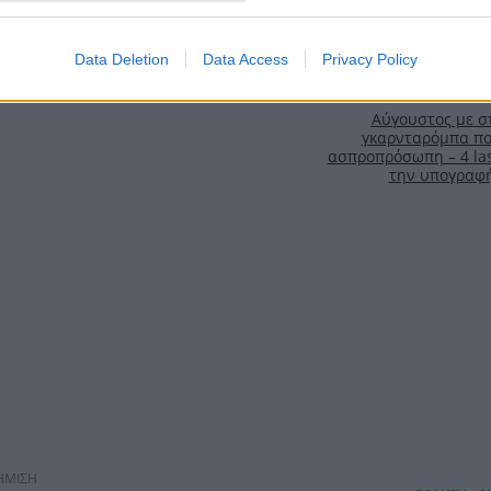
Data Deletion
Data Access
Privacy Policy
Αύγουστος με στ
γκαρνταρόμπα πο
ασπροπρόσωπη – 4 las
την υπογραφ
ΗΜΙΣΗ