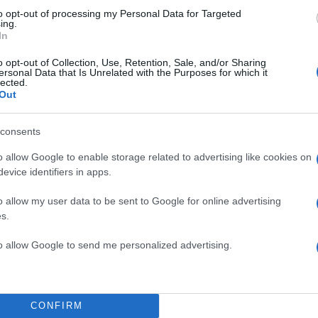
to opt-out of processing my Personal Data for Targeted
ing.
In
ος για όσα μου έχει προσφέρει η
o opt-out of Collection, Use, Retention, Sale, and/or Sharing
εκα μαζί της. Στο Happy Day ανά
ersonal Data that Is Unrelated with the Purposes for which it
lected.
ικυμία. Εύχομαι να μη
Out
consents
ου ζωή, ο Κώστας Φραγκολιάς
o allow Google to enable storage related to advertising like cookies on
 ήσυχη. Ευτυχώς η μέρα μου είναι
TOP STO
evice identifiers in apps.
έσσερις τοίχους. Δεν νιώθω ότι
 τώρα αν προκύψει, δεν θα είμαι
o allow my user data to be sent to Google for online advertising
s.
to allow Google to send me personalized advertising.
νει πατέρας, ο Κώστας
νάκι της πατρότητας μου είχε
σχέση. Δεν προέκυψε, οπότε τώρα
CONFIRM