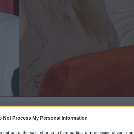
δώ
και πρόσθεσέ μας
o Not Process My Personal Information
εις πιο συχνά
to opt-out of the sale, sharing to third parties, or processing of your per