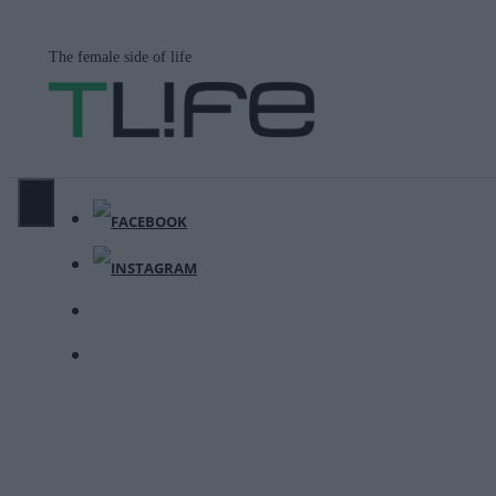
Μετάβαση
σε
The female side of life
περιεχόμενο
ΜΕΝΟΎ