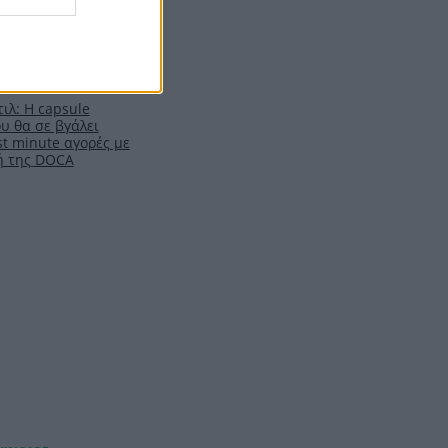
ιλ: Η capsule
υ θα σε βγάλει
t minute αγορές με
ή της DOCA