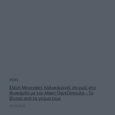
Ελένη Μενεγάκη: Καλοκαιρινές στιγμές στο
Φισκάρδο με τον Μάκη Παντζόπουλο – Το
βίντεο από το γεύμα τους
06.08.2026