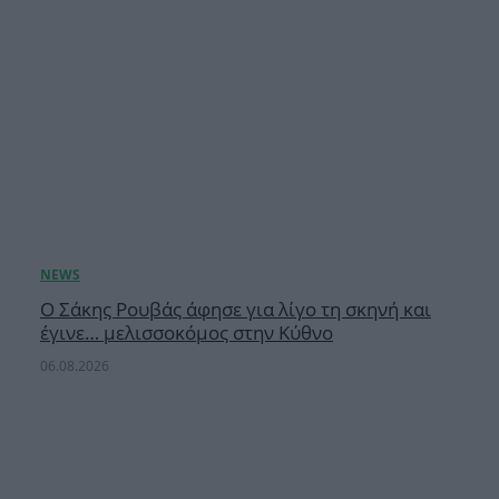
Ο Σάκης Ρουβάς άφησε για λίγο τη σκηνή και
έγινε… μελισσοκόμος στην Κύθνο
06.08.2026