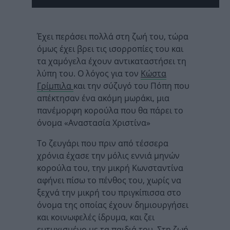
Έχει περάσει πολλά στη ζωή του, τώρα
όμως έχει βρει τις ισορροπίες του και
τα χαμόγελα έχουν αντικαταστήσει τη
λύπη του. Ο λόγος για τον
Κώστα
Γρίμπιλα
και την σύζυγό του Πόπη που
απέκτησαν ένα ακόμη μωράκι, μια
πανέμορφη κορούλα που θα πάρει το
όνομα «Αναστασία Χριστίνα»
Το ζευγάρι που πριν από τέσσερα
χρόνια έχασε την μόλις εννιά μηνών
κορούλα του, την μικρή Κωνσταντίνα
αφήνει πίσω το πένθος του, χωρίς να
ξεχνά την μικρή του πριγκίπισσα στο
όνομα της οποίας έχουν δημιουργήσει
και κοινωφελές ίδρυμα, και ζει
ευτυχισμένο με τα παιδιά του. Στη ζωή