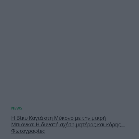
Η Βίκυ Καγιά στη Μύκονο με την μικρή
Μπιάνκα: Η δυνατή σχέση μητέρας και κόρης –
Φωτογραφίες