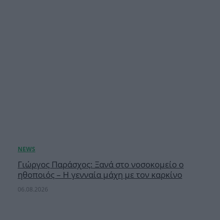
Γιώργος Παράσχος: Ξανά στο νοσοκομείο ο
ηθοποιός – Η γενναία μάχη με τον καρκίνο
06.08.2026