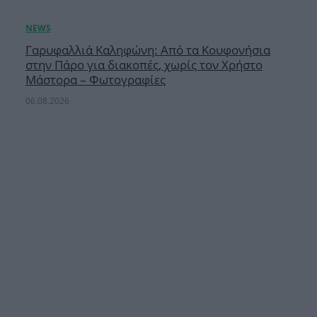
Γαρυφαλλιά Καληφώνη: Από τα Κουφονήσια
στην Πάρο για διακοπές, χωρίς τον Χρήστο
Μάστορα – Φωτογραφίες
06.08.2026