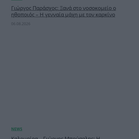
Γιώργος Παράσχος: Ξανά στο νοσοκομείο ο
ηθοποιός – Η γενναία μάχη με τον καρκίνο
06.08.2026
Καλομοίρα – Γιώργος Μπούσαλης: Η