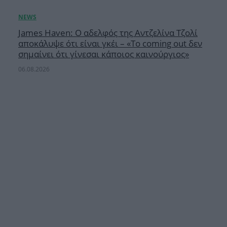
James Haven: Ο αδελφός της Αντζελίνα Τζολί
αποκάλυψε ότι είναι γκέι – «Το coming out δεν
σημαίνει ότι γίνεσαι κάποιος καινούργιος»
06.08.2026