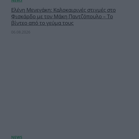
Ελένη Μενεγάκη: Καλοκαιρινές στιγμές στο
Φισκάρδο με τον Μάκη Παντζόπουλο – Το
βίντεο από το γεύμα τους
06.08.2026