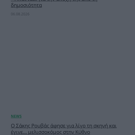
δημοσιότητα
06.08.2026
Ο Σάκης Ρουβάς άφησε για λίγο τη σκηνή και
έγινε… μελισσοκόμος στην Κύθνο