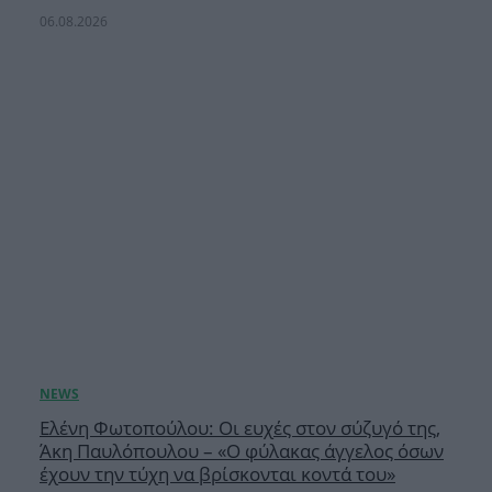
06.08.2026
Ελένη Φωτοπούλου: Οι ευχές στον σύζυγό της,
Άκη Παυλόπουλου – «Ο φύλακας άγγελος όσων
έχουν την τύχη να βρίσκονται κοντά του»