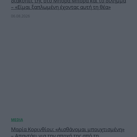
διακοπές της στο Μπόρα Μπόρα και το δίλημμα
– «Είμαι ξαπλωμένη έχοντας αυτή τη θέα»
06.08.2026
Μαρία Κορινθίου: «Αισθάνομαι μπουχτισμένη»
– Απαντάει για την αποχή της από τη