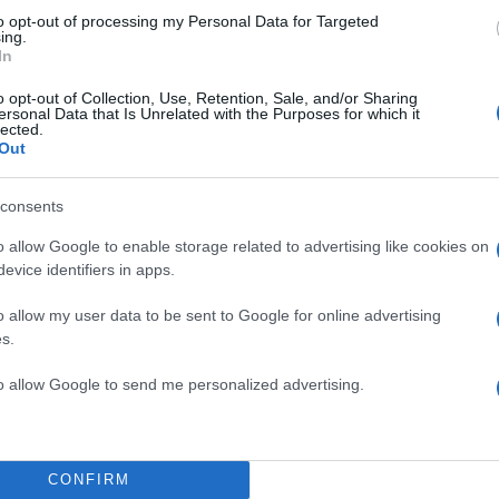
to opt-out of processing my Personal Data for Targeted
ing.
In
o opt-out of Collection, Use, Retention, Sale, and/or Sharing
ersonal Data that Is Unrelated with the Purposes for which it
lected.
Out
ι την ανάρτησή του για το
ποία ποζάρει αγκαλιά με τη
consents
ι Μητσοτάκη.
o allow Google to enable storage related to advertising like cookies on
TOP STO
evice identifiers in apps.
 υγεία!», γράφει στην
o allow my user data to be sent to Google for online advertising
s.
to allow Google to send me personalized advertising.
CONFIRM