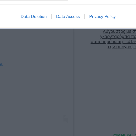
Data Deletion
Data Access
Privacy Policy
Αύγουστος με στ
γκαρνταρόμπα πο
ασπροπρόσωπη – 4 las
την υπογραφ
m.