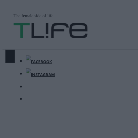
Μετάβαση
σε
The female side of life
περιεχόμενο
ΜΕΝΟΎ