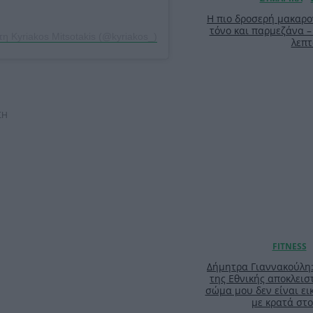
Η πιο δροσερή μακαρο
τόνο και παρμεζάνα –
η Kyriakos Mitsotakis (@kyriakos_)
λεπτ
ΣΗ
Δήμητρα Γιαννακούλη
της Εθνικής αποκλειστ
σώμα μου δεν είναι ει
με κρατά στο