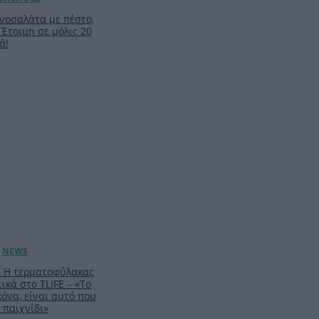
νοσαλάτα με πέστο,
 Έτοιμη σε μόλις 20
ά!
: Η τερματοφύλακας
ικά στο TLIFE – «Το
κόνα, είναι αυτό που
 παιχνίδι»