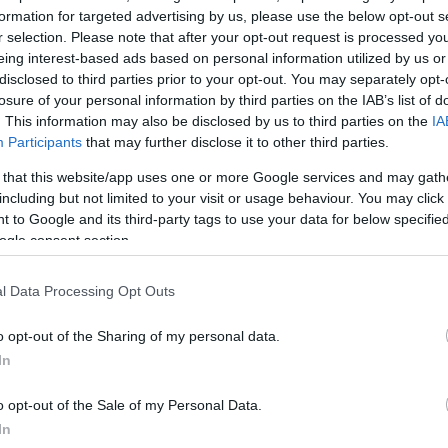
formation for targeted advertising by us, please use the below opt-out s
ΔΙΑΦΗ
σύζυγό του,
Μαρέβα
r selection. Please note that after your opt-out request is processed y
το βράδυ του Μεγάλου
eing interest-based ads based on personal information utilized by us or
disclosed to third parties prior to your opt-out. You may separately opt-
αστάσεως στην Ιερά Μονή
losure of your personal information by third parties on the IAB’s list of
ν στα Χανιά, όπου και
. This information may also be disclosed by us to third parties on the
IA
 για το Πάσχα.
Participants
that may further disclose it to other third parties.
 that this website/app uses one or more Google services and may gath
της Κυριακής του Πάσχα μια
including but not limited to your visit or usage behaviour. You may click 
α ευχηθεί στους Έλληνες
 to Google and its third-party tags to use your data for below specifi
ogle consent section.
ΣΗ
l Data Processing Opt Outs
o opt-out of the Sharing of my personal data.
In
o opt-out of the Sale of my Personal Data.
In