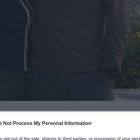
δώ
και πρόσθεσέ μας
o Not Process My Personal Information
εις πιο συχνά
to opt-out of the sale, sharing to third parties, or processing of your per