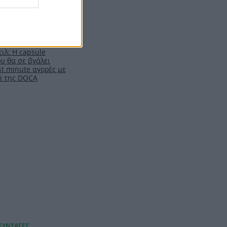
ιλ: Η capsule
υ θα σε βγάλει
t minute αγορές με
ή της DOCA