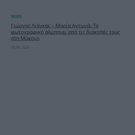
Γιώργος Λιάγκας – Μαρία Αντωνά: Το
φωτογραφικό άλμπουμ από τις διακοπές τους
στη Μύκονο
06.08.2026