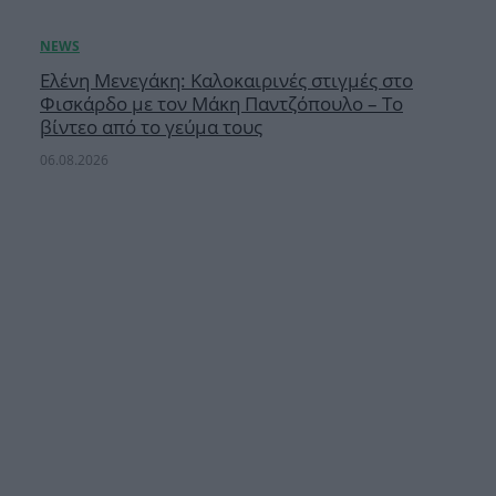
Ελένη Μενεγάκη: Καλοκαιρινές στιγμές στο
Φισκάρδο με τον Μάκη Παντζόπουλο – Το
βίντεο από το γεύμα τους
06.08.2026