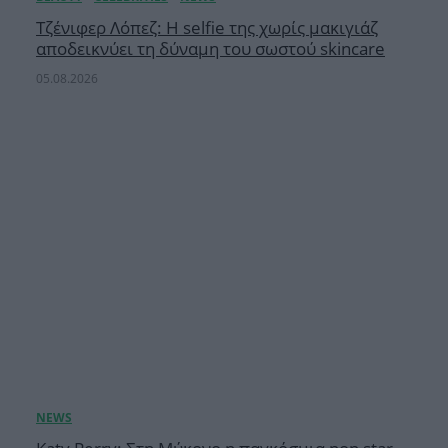
Τζένιφερ Λόπεζ: Η selfie της χωρίς μακιγιάζ
αποδεικνύει τη δύναμη του σωστού skincare
05.08.2026