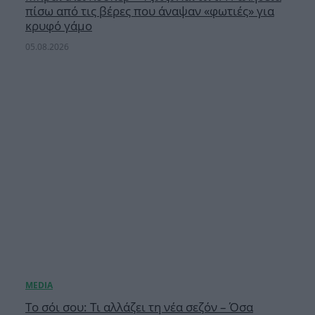
πίσω από τις βέρες που άναψαν «φωτιές» για
κρυφό γάμο
05.08.2026
Το σόι σου: Τι αλλάζει τη νέα σεζόν – Όσα