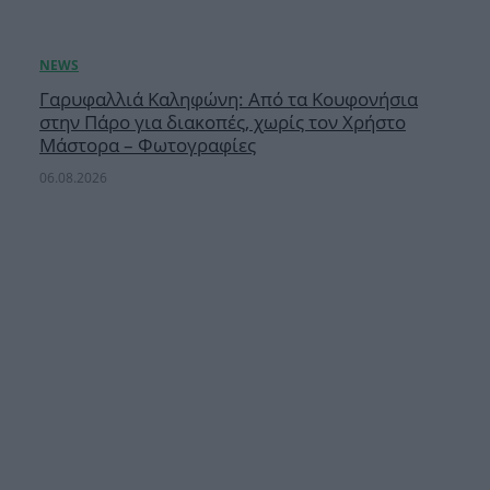
Γαρυφαλλιά Καληφώνη: Από τα Κουφονήσια
στην Πάρο για διακοπές, χωρίς τον Χρήστο
Μάστορα – Φωτογραφίες
06.08.2026