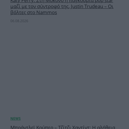
Katy Perry: Στη Μύκονο η παγκόσμια pop star
μαζί με τον σύντροφό της, Justin Trudeau – Οι
βόλτες στο Nammos
06.08.2026
Μπράντλεϊ Κούπερ – Τζίτζι Χαντίντ: Η αλήθεια