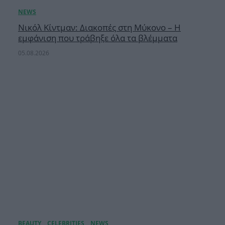
Νικόλ Κίντμαν: Διακοπές στη Μύκονο – Η
εμφάνιση που τράβηξε όλα τα βλέμματα
05.08.2026