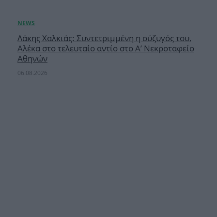
Λάκης Χαλκιάς: Συντετριμμένη η σύζυγός του,
Αλέκα στο τελευταίο αντίο στο Α’ Νεκροταφείο
Αθηνών
06.08.2026