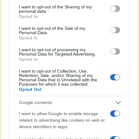
services and may gather and store information including but
07.08.2026
not limited to your visit or usage behaviour. You may click to
I want to opt-out of the Sharing of my
personal data.
grant or deny consent to Google and its third-party tags to
Opted In
use your data for below specified purposes in below Google
consent section.
I want to opt-out of the Sale of my
Personal Data.
Opted In
I want to opt-out of processing my
Personal Data for Targeted Advertising.
Opted In
I want to opt-out of Collection, Use,
Retention, Sale, and/or Sharing of my
Personal Data that Is Unrelated with the
Purposes for which it was collected.
Opted Out
Google consents
I want to allow Google to enable storage
Τζάστιν και Χείλι Μπίμπερ: Βόλτα για σούσι στο
related to advertising like cookies on web or
Λος Άντζελες με casual looks αλλά και ένα
device identifiers in apps.
«αμήχανο vibe» που δεν πέρασε απαρατήρητο
07.08.2026