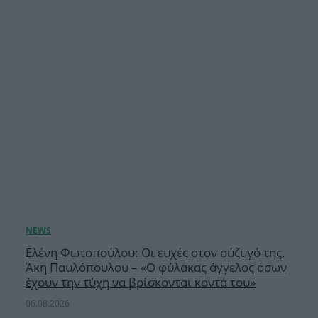
Ελένη Φωτοπούλου: Οι ευχές στον σύζυγό της,
Άκη Παυλόπουλου – «Ο φύλακας άγγελος όσων
έχουν την τύχη να βρίσκονται κοντά του»
06.08.2026