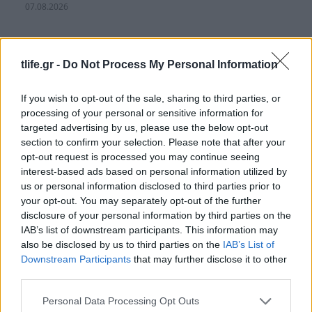
07.08.2026
tlife.gr -
Do Not Process My Personal Information
If you wish to opt-out of the sale, sharing to third parties, or
processing of your personal or sensitive information for
targeted advertising by us, please use the below opt-out
section to confirm your selection. Please note that after your
opt-out request is processed you may continue seeing
interest-based ads based on personal information utilized by
us or personal information disclosed to third parties prior to
your opt-out. You may separately opt-out of the further
disclosure of your personal information by third parties on the
IAB’s list of downstream participants. This information may
also be disclosed by us to third parties on the
IAB’s List of
Downstream Participants
that may further disclose it to other
Γιάννης Τσιμιτσέλης: Οι σπάνιες φωτογραφίες
third parties.
με τον αδελφό του, Λάμπρο και οι ευχές για τα
γενέθλιά του
Please note that this website/app uses one or more Google
Personal Data Processing Opt Outs