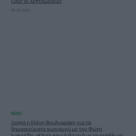
Όλες οι λεπτομέρειες
08.08.2026
Ξεσπά η Ελένη Βουλγαράκη για τα
δημοσιεύματα χωρισμού με τον Φώτη
Ιωαννίδη: «Κάντε καμιά βουτιά με το κεφάλι να