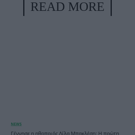
READ MORE
Γέννησε η ηθοποιός Λίλα Μπακλέση: Η πρώτη