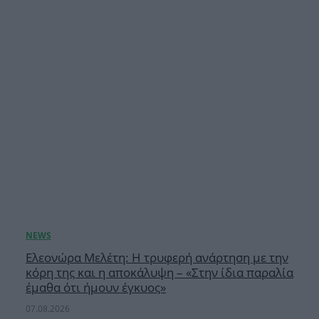
Ελεονώρα Μελέτη: Η τρυφερή ανάρτηση με την
κόρη της και η αποκάλυψη – «Στην ίδια παραλία
έμαθα ότι ήμουν έγκυος»
07.08.2026