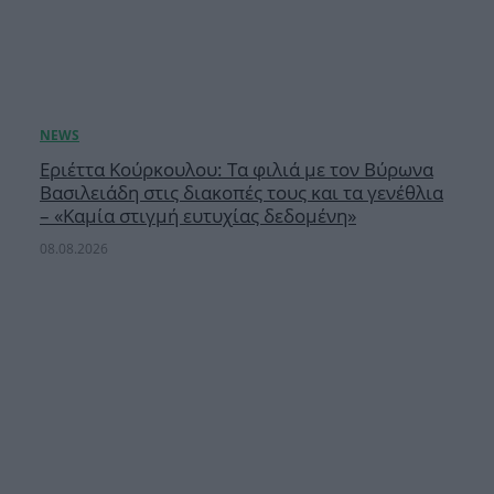
Εριέττα Κούρκουλου: Τα φιλιά με τον Βύρωνα
Βασιλειάδη στις διακοπές τους και τα γενέθλια
– «Καμία στιγμή ευτυχίας δεδομένη»
08.08.2026