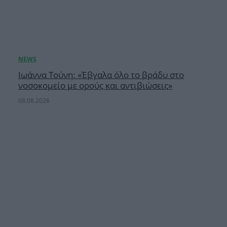
Ιωάννα Τούνη: «Έβγαλα όλο το βράδυ στο
νοσοκομείο με ορούς και αντιβιώσεις»
08.08.2026