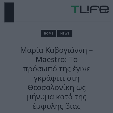
Μετάβαση
σε
περιεχόμενο
ΜΕΝΟΎ
ΗΟΜΕ
NEWS
Μαρία Καβογιάννη –
Maestro: Το
πρόσωπό της έγινε
γκράφιτι στη
Θεσσαλονίκη ως
μήνυμα κατά της
έμφυλης βίας