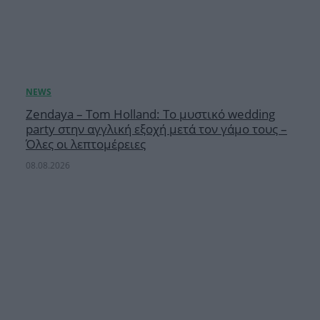
Zendaya – Tom Holland: Το μυστικό wedding
party στην αγγλική εξοχή μετά τον γάμο τους –
Όλες οι λεπτομέρειες
08.08.2026