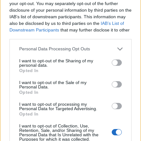
your opt-out. You may separately opt-out of the further
disclosure of your personal information by third parties on the
IAB’s list of downstream participants. This information may
also be disclosed by us to third parties on the
IAB’s List of
Κατερίνα Καινούργιου: Η νέα φωτογραφία της
Downstream Participants
that may further disclose it to other
κόρης της από τις διακοπές τους στην Πάρο
third parties.
08.08.2026
Please note that this website/app uses one or more Google
Personal Data Processing Opt Outs
services and may gather and store information including but
not limited to your visit or usage behaviour. You may click to
I want to opt-out of the Sharing of my
personal data.
grant or deny consent to Google and its third-party tags to
Opted In
use your data for below specified purposes in below Google
consent section.
I want to opt-out of the Sale of my
Personal Data.
Opted In
I want to opt-out of processing my
Personal Data for Targeted Advertising.
Opted In
I want to opt-out of Collection, Use,
Retention, Sale, and/or Sharing of my
Personal Data that Is Unrelated with the
Purposes for which it was collected.