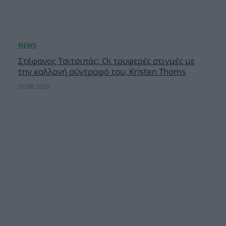
Στέφανος Τσιτσιπάς: Οι τρυφερές στιγμές με
την καλλονή σύντροφό του, Kristen Thoms
08.08.2026