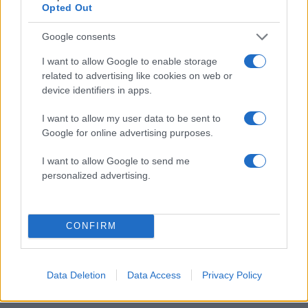
Opted Out
Στέφανος Κασσελάκης: «Η δημιουργία
Google consents
οικογένειας είναι ένα από τα πιο όμορφα και
I want to allow Google to enable storage
δημιουργικά όνειρα που έχω»
related to advertising like cookies on web or
08.08.2026
device identifiers in apps.
I want to allow my user data to be sent to
Google for online advertising purposes.
I want to allow Google to send me
personalized advertising.
CONFIRM
Data Deletion
Data Access
Privacy Policy