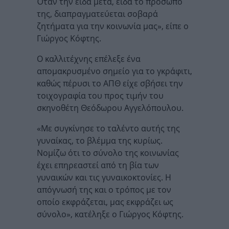
Όταν την είδα μετά, είδα το πρόσωπό
της, διαπραγματεύεται σοβαρά
ζητήματα για την κοινωνία μας», είπε ο
Γιώργος Κόφτης.
Ο καλλιτέχνης επέλεξε ένα
απομακρυσμένο σημείο για το γκράφιτι,
καθώς πέρυσι το ΑΠΘ είχε σβήσει την
τοιχογραφία του προς τιμήν του
σκηνοθέτη Θεόδωρου Αγγελόπουλου.
«Με συγκίνησε το ταλέντο αυτής της
γυναίκας, το βλέμμα της κυρίως.
Νομίζω ότι το σύνολο της κοινωνίας
έχει επηρεαστεί από τη βία των
γυναικών και τις γυναικοκτονίες. Η
απόγνωσή της και ο τρόπος με τον
οποίο εκφράζεται, μας εκφράζει ως
σύνολο», κατέληξε ο Γιώργος Κόφτης.