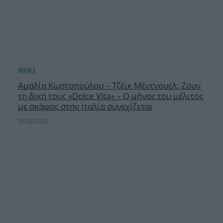
Αμαλία Κωστοπούλου – Τζέικ Μέντγουελ: Ζουν
τη δική τους «Dolce Vita» – Ο μήνας του μέλιτος
με σκάφος στην Ιταλία συνεχίζεται
09.08.2026