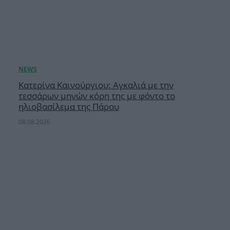
Κατερίνα Καινούργιου: Αγκαλιά με την
τεσσάρων μηνών κόρη της με φόντο το
ηλιοβασίλεμα της Πάρου
08.08.2026