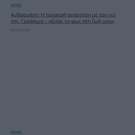
Ανδρομάχη: Η τρυφερή ανάρτηση με τον γιο
της, Γεράσιμο – «Είσαι το φως στη ζωή μου»
08.08.2026