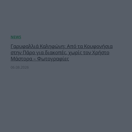
Γαρυφαλλιά Καληφώνη: Από τα Κουφονήσια
στην Πάρο για διακοπές, χωρίς τον Χρήστο
Μάστορα – Φωτογραφίες
06.08.2026