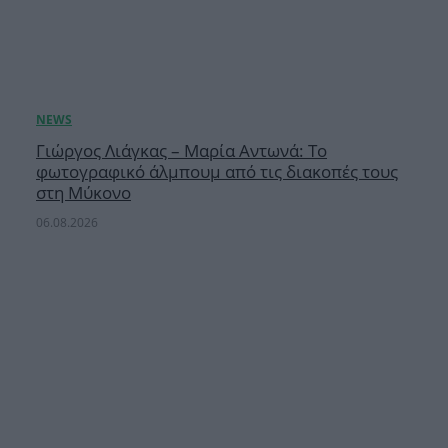
Γιώργος Λιάγκας – Μαρία Αντωνά: Το
φωτογραφικό άλμπουμ από τις διακοπές τους
στη Μύκονο
06.08.2026