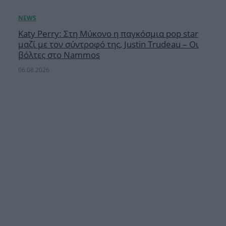
Katy Perry: Στη Μύκονο η παγκόσμια pop star
μαζί με τον σύντροφό της, Justin Trudeau – Οι
βόλτες στο Nammos
06.08.2026