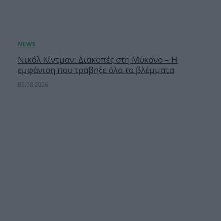
Νικόλ Κίντμαν: Διακοπές στη Μύκονο – Η
εμφάνιση που τράβηξε όλα τα βλέμματα
05.08.2026