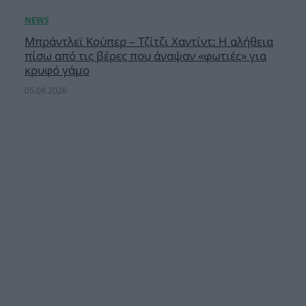
Μπράντλεϊ Κούπερ – Τζίτζι Χαντίντ: Η αλήθεια
πίσω από τις βέρες που άναψαν «φωτιές» για
κρυφό γάμο
05.08.2026