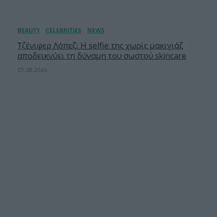
Τζένιφερ Λόπεζ: Η selfie της χωρίς μακιγιάζ
αποδεικνύει τη δύναμη του σωστού skincare
05.08.2026