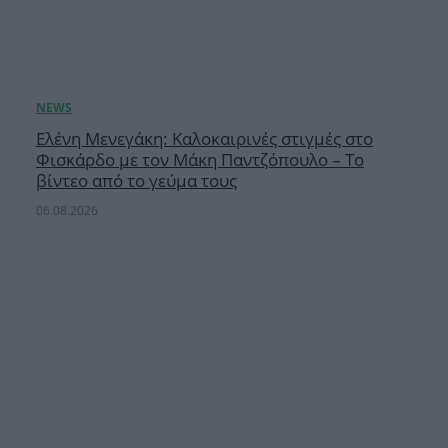
Ελένη Μενεγάκη: Καλοκαιρινές στιγμές στο
Φισκάρδο με τον Μάκη Παντζόπουλο – Το
βίντεο από το γεύμα τους
06.08.2026