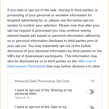
If you wish to opt-out of the sale, sharing to third parties, or
processing of your personal or sensitive information for
targeted advertising by us, please use the below opt-out
section to confirm your selection. Please note that after your
opt-out request is processed you may continue seeing
interest-based ads based on personal information utilized by
us or personal information disclosed to third parties prior to
your opt-out. You may separately opt-out of the further
disclosure of your personal information by third parties on the
IAB’s list of downstream participants. This information may
also be disclosed by us to third parties on the
IAB’s List of
Η Δούκισσα Νομικού στην Πολυνησία: Το
Downstream Participants
that may further disclose it to other
εξωτικό οικογενειακό ταξίδι με τον Δημήτρη
third parties.
Θεοδωρίδη και τα παιδιά τους
Please note that this website/app uses one or more Google
Personal Data Processing Opt Outs
08.08.2026
services and may gather and store information including but
not limited to your visit or usage behaviour. You may click to
I want to opt-out of the Sharing of my
personal data.
grant or deny consent to Google and its third-party tags to
Opted In
use your data for below specified purposes in below Google
consent section.
I want to opt-out of the Sale of my