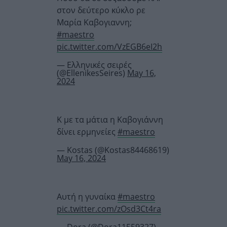
στον δεύτερο κύκλο ρε
Μαρία Καβογιαννη;
#maestro
pic.twitter.com/VzEGB6eI2h
— Ελληνικές σειρές
(@EllenikesSeires)
May 16,
2024
Κ με τα μάτια η Καβογιάννη
δίνει ερμηνείες
#maestro
— Kostas (@Kostas84468619)
May 16, 2024
Αυτή η γυναίκα
#maestro
pic.twitter.com/zOsd3Ct4ra