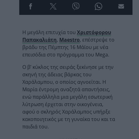
Η μεγάλη επιτυχία του
Χριστόφορου
Παπακαλιάτη
,
Maestro
, επέστρεψε το
βράδυ της Πέμπτης 16 Μάϊου με νέα
επεισόδια στο πρόγραμμα του Mega.
Ο β’ κύκλος της σειράς ξεκίνησε με την
σκηνή της άδειας βάρκας του
Χαράλαμπου, ο οποίος αγνοείται. Η
Μαρία έντρομη αναζητά απαντήσεις,
ενώ παράλληλα μια μεγάλη εσωτερική
λύτρωση έρχεται στην οικογένεια,
αφού ο σκληρός Χαράλαμπος υπήρξε
κακοποιητικός με τη γυναίκα του και τα
παιδιά του.