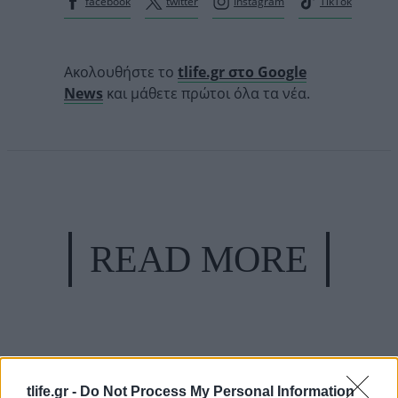
facebook
twitter
Instagram
TikTok
Ακολουθήστε το
tlife.gr στο Google
News
και μάθετε πρώτοι όλα τα νέα.
READ MORE
tlife.gr -
Do Not Process My Personal Information