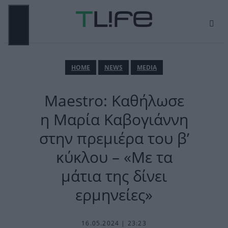
Μετάβαση
σε
περιεχόμενο
ΜΕΝΟΎ
ΗΟΜΕ
NEWS
MEDIA
Maestro: Καθήλωσε
η Μαρία Καβογιάννη
στην πρεμιέρα του β’
κύκλου – «Με τα
μάτια της δίνει
ερμηνείες»
16.05.2024 | 23:23