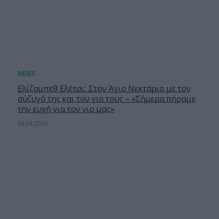
Ελίζαμπεθ Ελέτσι: Στον Άγιο Νεκτάριο με τον
σύζυγό της και τον γιο τους – «Σήμερα πήραμε
την ευχή για τον γιο μας»
08.08.2026