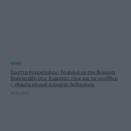
Εριέττα Κούρκουλου: Τα φιλιά με τον Βύρωνα
Βασιλειάδη στις διακοπές τους και τα γενέθλια
– «Καμία στιγμή ευτυχίας δεδομένη»
08.08.2026