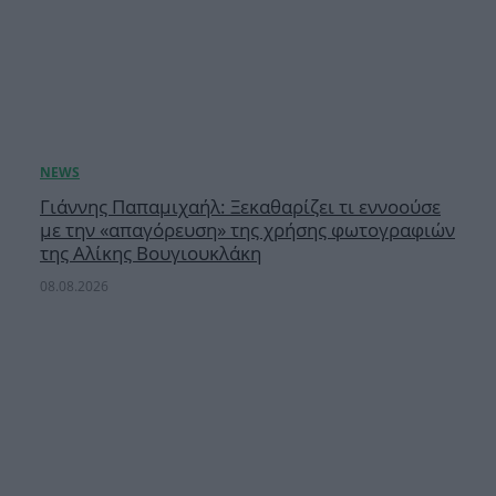
Γιάννης Παπαμιχαήλ: Ξεκαθαρίζει τι εννοούσε
με την «απαγόρευση» της χρήσης φωτογραφιών
της Αλίκης Βουγιουκλάκη
08.08.2026