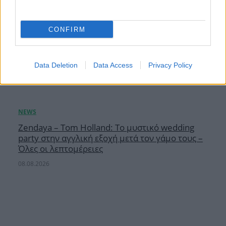
CONFIRM
Data Deletion
Data Access
Privacy Policy
Zendaya – Tom Holland: Το μυστικό wedding
party στην αγγλική εξοχή μετά τον γάμο τους –
Όλες οι λεπτομέρειες
08.08.2026