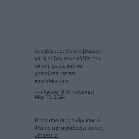
Ένα βλέμμα. Με ένα βλέμμα
και η Καβογιαννη κλέβει την
σκηνή, χωρις καν να
χρειαζεται να πει
κατι.
#Maestro
— I-Xasou (@XrhstosVas)
May 16, 2024
Πόσο απαίσιος άνθρωπος ο
Φάνης την αγκαλιάζει κιόλας
#maestro