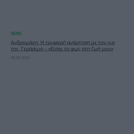
Ανδρομάχη: Η τρυφερή ανάρτηση με τον γιο
της, Γεράσιμο – «Είσαι το φως στη ζωή μου»
08.08.2026