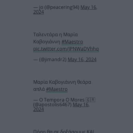
— jo (@peacering94)
May 16,
2024
Ταλεντάρα η Μαρία
Καβογιάννη
#Maestro
pic.twitter.com/JPNWaDVhhq
— (@jimandr2)
May 16, 2024
Μαρία Καβογιάννη θεάρα
απλά
#Maestro
— O Tempora O Mores 🇬🇷
(@apostolis6467)
May 16,
2024
Πόσο θα σε δοξάσουμε ΚΑΙ