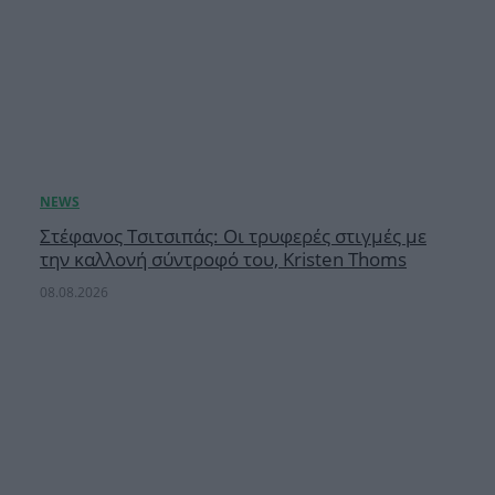
Στέφανος Τσιτσιπάς: Οι τρυφερές στιγμές με
την καλλονή σύντροφό του, Kristen Thoms
08.08.2026