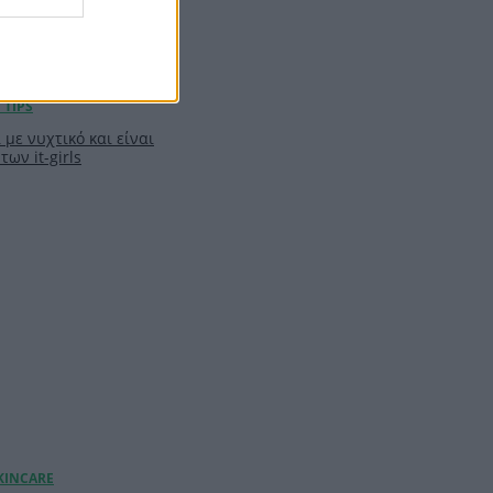
 με νυχτικό και είναι
των it-girls