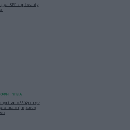
ς με SPF της beauty
or
ορεί να αλλάξει την
 μια σωστή πρωινή
ίνα