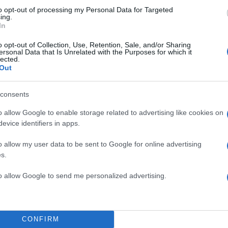
to opt-out of processing my Personal Data for Targeted
ing.
In
o opt-out of Collection, Use, Retention, Sale, and/or Sharing
ersonal Data that Is Unrelated with the Purposes for which it
lected.
Out
consents
o allow Google to enable storage related to advertising like cookies on
evice identifiers in apps.
TOP STO
ίκης βρέθηκε στο καμαρίνι της
o allow my user data to be sent to Google for online advertising
θετική ενέργεια για το act στο
s.
to allow Google to send me personalized advertising.
CONFIRM