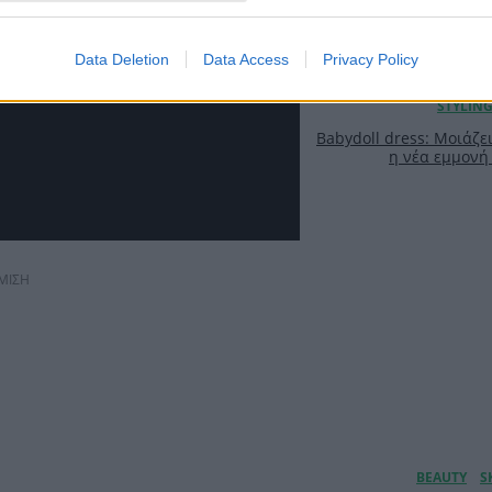
Data Deletion
Data Access
Privacy Policy
Babydoll dress: Μοιάζει
η νέα εμμονή 
ΜΙΣΗ