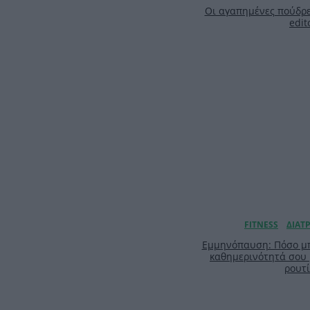
Οι αγαπημένες πούδρε
edit
Εμμηνόπαυση: Πόσο μπ
καθημερινότητά σου
ρουτ