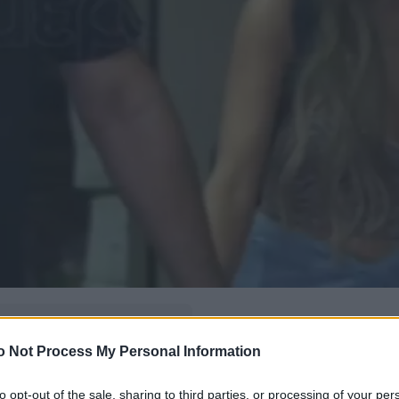
δώ
και πρόσθεσέ μας
o Not Process My Personal Information
εις πιο συχνά
to opt-out of the sale, sharing to third parties, or processing of your per