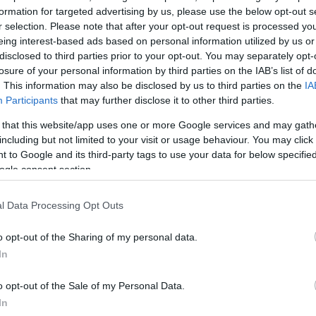
formation for targeted advertising by us, please use the below opt-out s
ΔΙΑΦΗ
023»
επέστρεψαν το βράδυ της
r selection. Please note that after your opt-out request is processed y
 Γήπεδο Tae Kwon Do με
eing interest-based ads based on personal information utilized by us or
disclosed to third parties prior to your opt-out. You may separately opt-
. Πολλοί ήταν οι καλλιτέχνες
losure of your personal information by third parties on the IAB’s list of
θεώθηκαν από τον κόσμο.
. This information may also be disclosed by us to third parties on the
IA
ανδή
, η οποία εντυπωσίασε με
Participants
that may further disclose it to other third parties.
 ντουέτο της με τον
 that this website/app uses one or more Google services and may gath
including but not limited to your visit or usage behaviour. You may click 
 to Google and its third-party tags to use your data for below specifi
ι ο Σαράντης Μαριεττής
ogle consent section.
ίστρια και τον σύντροφό της,
νια. Όπως θα δεις, πιασμένοι
l Data Processing Opt Outs
από ποτέ, αποχώρησαν από το
o opt-out of the Sharing of my personal data.
In
ΜΙΣΗ
o opt-out of the Sale of my Personal Data.
In