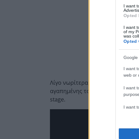
I want 
Advertis
Opted 
I want t
of my P
was col
Opted 
Google 
I want t
web or d
Λίγο νωρίτερα, ο Βασίλης Μπισμπ
I want t
αγαπημένης του για να της δώσει 
purpose
stage.
I want 