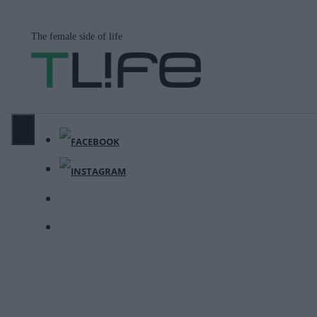
Μετάβαση
σε
The female side of life
περιεχόμενο
ΜΕΝΟΎ