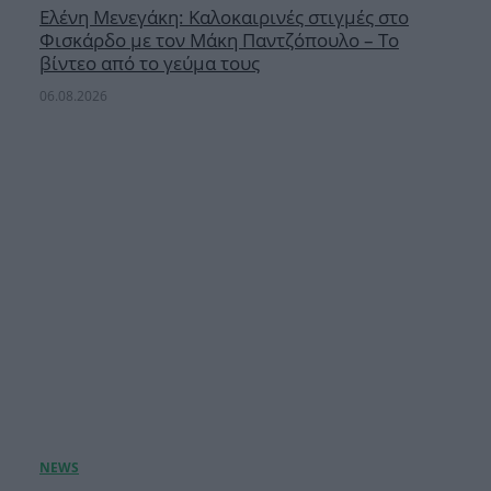
Ελένη Μενεγάκη: Καλοκαιρινές στιγμές στο
Φισκάρδο με τον Μάκη Παντζόπουλο – Το
βίντεο από το γεύμα τους
06.08.2026