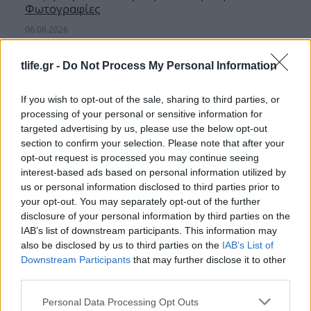
Φωτογραφίες
06.08.2026
tlife.gr -
Do Not Process My Personal Information
If you wish to opt-out of the sale, sharing to third parties, or
processing of your personal or sensitive information for
targeted advertising by us, please use the below opt-out
section to confirm your selection. Please note that after your
opt-out request is processed you may continue seeing
interest-based ads based on personal information utilized by
us or personal information disclosed to third parties prior to
your opt-out. You may separately opt-out of the further
disclosure of your personal information by third parties on the
IAB’s list of downstream participants. This information may
also be disclosed by us to third parties on the
IAB’s List of
Downstream Participants
that may further disclose it to other
third parties.
Αθηνά Οικονομάκου: Το βίντεο από τις
διακοπές της στο Μπόρα Μπόρα και το δίλημμα
Please note that this website/app uses one or more Google
Personal Data Processing Opt Outs