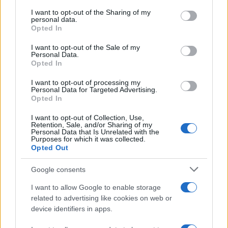
– «Είμαι ξαπλωμένη έχοντας αυτή τη θέα»
services and may gather and store information including but
not limited to your visit or usage behaviour. You may click to
I want to opt-out of the Sharing of my
06.08.2026
personal data.
grant or deny consent to Google and its third-party tags to
Opted In
use your data for below specified purposes in below Google
consent section.
I want to opt-out of the Sale of my
Personal Data.
Opted In
I want to opt-out of processing my
Personal Data for Targeted Advertising.
Opted In
I want to opt-out of Collection, Use,
Retention, Sale, and/or Sharing of my
Personal Data that Is Unrelated with the
Purposes for which it was collected.
Opted Out
Google consents
I want to allow Google to enable storage
related to advertising like cookies on web or
Μαρία Κορινθίου: «Αισθάνομαι μπουχτισμένη»
device identifiers in apps.
– Απαντάει για την αποχή της από τη