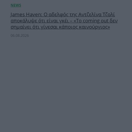
James Haven: Ο αδελφός της Αντζελίνα Τζολί
αποκάλυψε ότι είναι γκέι – «Το coming out δεν
σημαίνει ότι γίνεσαι κάποιος καινούργιος»
06.08.2026