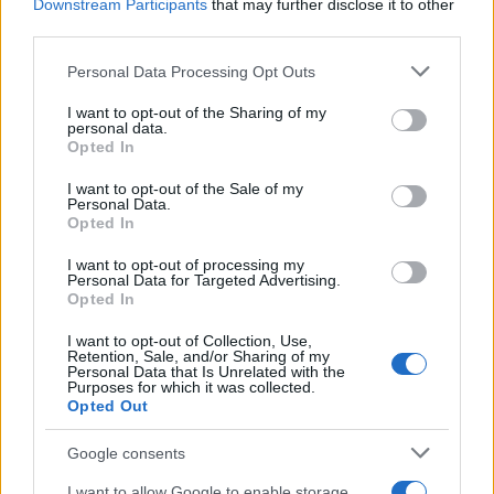
Downstream Participants
that may further disclose it to other
third parties.
Αθηνά Οικονομάκου και Μπρούνο Τσερέλα στα
Please note that this website/app uses one or more Google
Μπόρα Μπόρα: Οι μαγευτικές εικόνες από τον
Personal Data Processing Opt Outs
services and may gather and store information including but
μήνα του μέλιτος
not limited to your visit or usage behaviour. You may click to
I want to opt-out of the Sharing of my
personal data.
08.08.2026
grant or deny consent to Google and its third-party tags to
Opted In
use your data for below specified purposes in below Google
consent section.
I want to opt-out of the Sale of my
Personal Data.
Opted In
I want to opt-out of processing my
Personal Data for Targeted Advertising.
Opted In
I want to opt-out of Collection, Use,
Retention, Sale, and/or Sharing of my
Personal Data that Is Unrelated with the
Purposes for which it was collected.
Opted Out
Google consents
I want to allow Google to enable storage