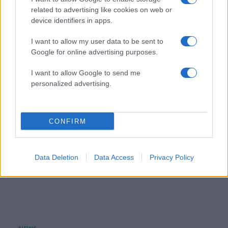
related to advertising like cookies on web or
Zendaya – Tom Holland: Το μυστικό wedding
device identifiers in apps.
party στην αγγλική εξοχή μετά τον γάμο τους –
Όλες οι λεπτομέρειες
I want to allow my user data to be sent to
Google for online advertising purposes.
08.08.2026
I want to allow Google to send me
personalized advertising.
CONFIRM
Data Deletion
Data Access
Privacy Policy