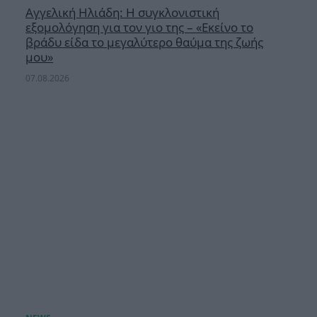
Αγγελική Ηλιάδη: Η συγκλονιστική
εξομολόγηση για τον γιο της – «Εκείνο το
βράδυ είδα το μεγαλύτερο θαύμα της ζωής
μου»
07.08.2026