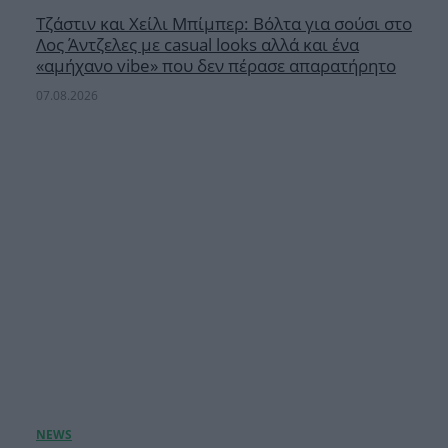
Τζάστιν και Χείλι Μπίμπερ: Βόλτα για σούσι στο
Λος Άντζελες με casual looks αλλά και ένα
«αμήχανο vibe» που δεν πέρασε απαρατήρητο
07.08.2026