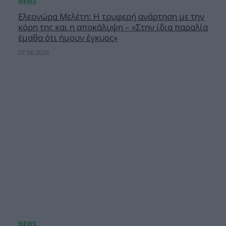
Ελεονώρα Μελέτη: Η τρυφερή ανάρτηση με την
κόρη της και η αποκάλυψη – «Στην ίδια παραλία
έμαθα ότι ήμουν έγκυος»
07.08.2026