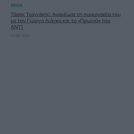
Τάσος Τεργιάκης: Ανανέωσε τη συνεργασία του
με τον Γιώργο Λιάγκα και το «Πρωινό» του
ΑΝΤ1
07.08.2026