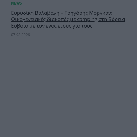
Ευρυδίκη Βαλαβάνη – Γρηγόρης Μόργκαν:
Οικογενειακές διακοπές με camping στη Βόρεια
Εύβοια με τον ενός έτους γιο τους
07.08.2026