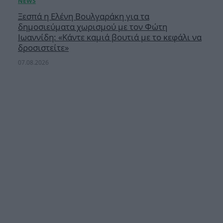
Ξεσπά η Ελένη Βουλγαράκη για τα
δημοσιεύματα χωρισμού με τον Φώτη
Ιωαννίδη: «Κάντε καμιά βουτιά με το κεφάλι να
δροσιστείτε»
07.08.2026