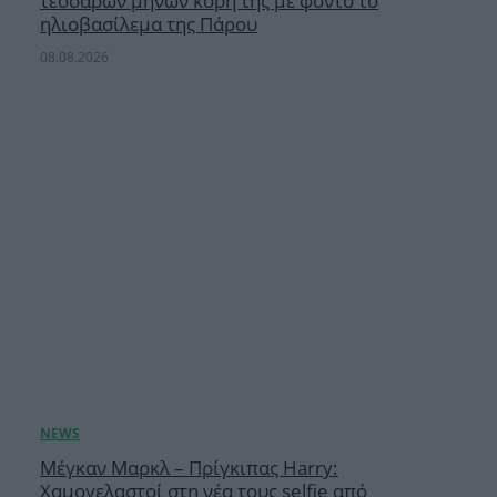
τεσσάρων μηνών κόρη της με φόντο το
ηλιοβασίλεμα της Πάρου
08.08.2026
Μέγκαν Μαρκλ – Πρίγκιπας Harry:
Χαμογελαστοί στη νέα τους selfie από