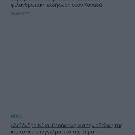
φιλανθρωπική εκδήλωση στον Καναδά
09.08.2026
Αλεξάνδρα Νίκα: Περήφανη για την αδελφή της
και το νέο επαγγελματικό της βήμα –