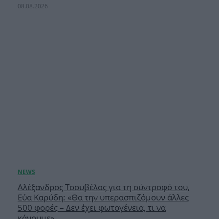
08.08.2026
Αλέξανδρος Τσουβέλας για τη σύντροφό του,
Εύα Καρύδη: «Θα την υπερασπιζόμουν άλλες
500 φορές – Δεν έχει φωτογένεια, τι να
κάνουμε»