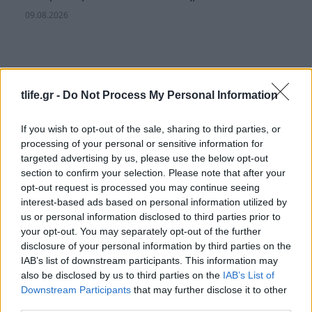
09.08.2026
tlife.gr -
Do Not Process My Personal Information
If you wish to opt-out of the sale, sharing to third parties, or
processing of your personal or sensitive information for
targeted advertising by us, please use the below opt-out
section to confirm your selection. Please note that after your
opt-out request is processed you may continue seeing
interest-based ads based on personal information utilized by
us or personal information disclosed to third parties prior to
your opt-out. You may separately opt-out of the further
disclosure of your personal information by third parties on the
IAB’s list of downstream participants. This information may
Ιωάννα Τούνη: Αυτός είναι ο εξωτικός
also be disclosed by us to third parties on the
IAB’s List of
προορισμός που επέλεξε για τα φετινά γενέθλιά
Downstream Participants
that may further disclose it to other
της
third parties.