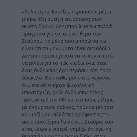
«Καλά είμαι. Εντάξει, περάσαν οι μέρες,
μπήκε όλη αυτή η κατάσταση στον
σωστό δρόμο. Δεν μπορώ να πω πολλά
πράγματα για το ιατρικό θέμα του
Σταύρου, το μόνο που μπορώ να πω
είναι ότι τα μηνύματα είναι αισιόδοξα.
Δεν μου αρέσει γενικά να το κάνω αυτό,
να μιλάω για το πώς νιώθω εγώ, όταν
ένας άνθρωπος έχει περάσει κάτι τόσο
δύσκολο. Θα σταθώ μόνο στο γεγονός
ότι, επειδή υπήρχε ψυχολογική
υποστήριξη, ήρθε άνθρωπος τέλος
πάντων απ’ την Αθήνα, ο οποίος μίλησε
με όλους τους παίκτες, ήρθε να μιλήσει
και μαζί μου, αλλά περιγράφοντάς του
αυτό που έζησα δίπλα στο Σταύρο, του
είπα, «ξέρεις γιατρέ, νομίζω ότι εγώ τη
θεραπεία μου την έκανα δίπλα στον