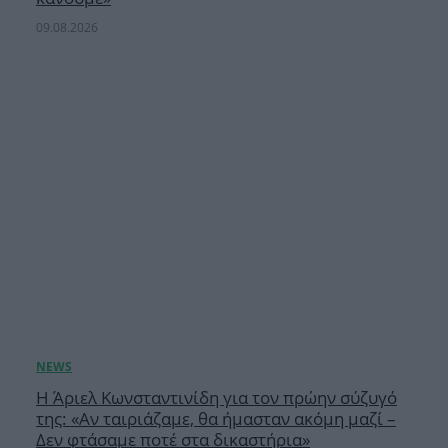
09.08.2026
Η Άριελ Κωνσταντινίδη για τον πρώην σύζυγό
της: «Αν ταιριάζαμε, θα ήμασταν ακόμη μαζί –
Δεν φτάσαμε ποτέ στα δικαστήρια»