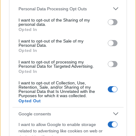
09.08.2026
Please note that this website/app uses one or more Google
Personal Data Processing Opt Outs
services and may gather and store information including but
not limited to your visit or usage behaviour. You may click to
I want to opt-out of the Sharing of my
personal data.
grant or deny consent to Google and its third-party tags to
Opted In
use your data for below specified purposes in below Google
consent section.
I want to opt-out of the Sale of my
Personal Data.
Opted In
I want to opt-out of processing my
Personal Data for Targeted Advertising.
Opted In
I want to opt-out of Collection, Use,
Retention, Sale, and/or Sharing of my
Personal Data that Is Unrelated with the
Purposes for which it was collected.
Opted Out
Google consents
H Βαλέρια Χοψονίδου βάφτισε τον μονάκριβο
γιο της στην Βουλιαγμένη – Φωτογραφίες
I want to allow Google to enable storage
related to advertising like cookies on web or
09.08.2026