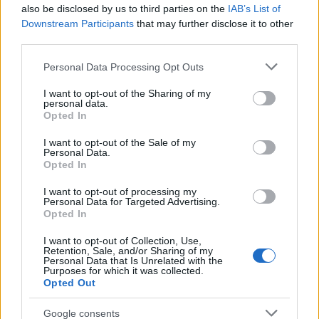
σχόλια για το σώμα της με μια μακροσκελή
also be disclosed by us to third parties on the
IAB’s List of
ανάρτηση – «Αγαπώ τις καμπύλες μου»
Downstream Participants
that may further disclose it to other
third parties.
05.08.2026
Please note that this website/app uses one or more Google
Personal Data Processing Opt Outs
services and may gather and store information including but
not limited to your visit or usage behaviour. You may click to
I want to opt-out of the Sharing of my
personal data.
grant or deny consent to Google and its third-party tags to
Opted In
use your data for below specified purposes in below Google
consent section.
I want to opt-out of the Sale of my
Personal Data.
Opted In
I want to opt-out of processing my
Personal Data for Targeted Advertising.
Opted In
I want to opt-out of Collection, Use,
Retention, Sale, and/or Sharing of my
Personal Data that Is Unrelated with the
Purposes for which it was collected.
Opted Out
Μπράντλεϊ Κούπερ – Τζίτζι Χαντίντ: Η αλήθεια
Google consents
πίσω από τις βέρες που άναψαν «φωτιές» για