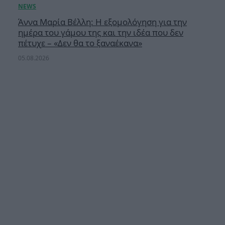
Άννα Μαρία Βέλλη: Η εξομολόγηση για την
ημέρα του γάμου της και την ιδέα που δεν
πέτυχε – «Δεν θα το ξαναέκανα»
05.08.2026