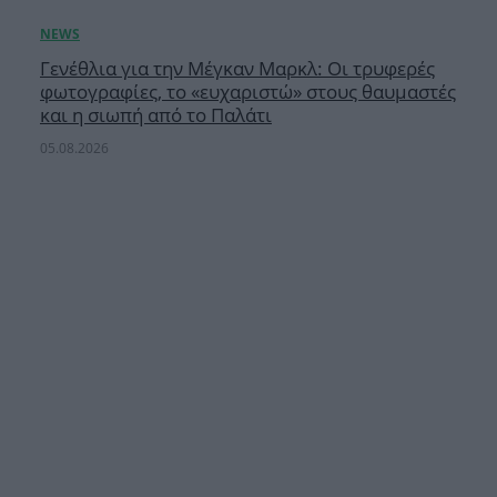
Γενέθλια για την Μέγκαν Μαρκλ: Οι τρυφερές
φωτογραφίες, το «ευχαριστώ» στους θαυμαστές
και η σιωπή από το Παλάτι
05.08.2026