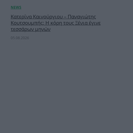
Κατερίνα Καινούργιου – Παναγιώτης
Κουτσουμπής: Η κόρη τους Ξένια έγινε
τεσσάρων μηνών
05.08.2026