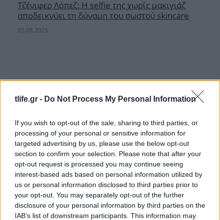
Τζένιφερ Λόπεζ: Η selfie της χωρίς μακιγιάζ
αποδεικνύει τη δύναμη του σωστού skincare
05.08.2026
tlife.gr -
Do Not Process My Personal Information
If you wish to opt-out of the sale, sharing to third parties, or
processing of your personal or sensitive information for
targeted advertising by us, please use the below opt-out
section to confirm your selection. Please note that after your
opt-out request is processed you may continue seeing
interest-based ads based on personal information utilized by
us or personal information disclosed to third parties prior to
your opt-out. You may separately opt-out of the further
disclosure of your personal information by third parties on the
Τζορτζίνα Ροντρίγκεζ: Απαντά στα επικριτικά
IAB’s list of downstream participants. This information may