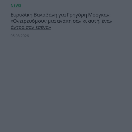
Ευρυδίκη Βαλαβάνη για Γρηγόρη Μόργκαν:
«Oνειρευόμουν μια αγάπη σαν κι αυτή, έναν
άντρα σαν εσένα»
05.08.2026