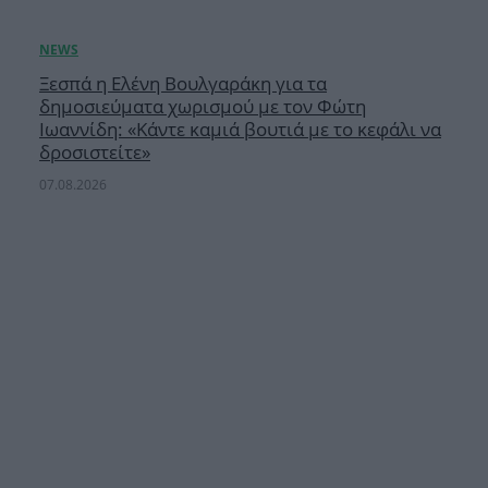
Ξεσπά η Ελένη Βουλγαράκη για τα
δημοσιεύματα χωρισμού με τον Φώτη
Ιωαννίδη: «Κάντε καμιά βουτιά με το κεφάλι να
δροσιστείτε»
07.08.2026