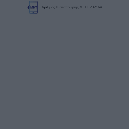
Αριθμός Πιστοποίησης Μ.Η.Τ.232164