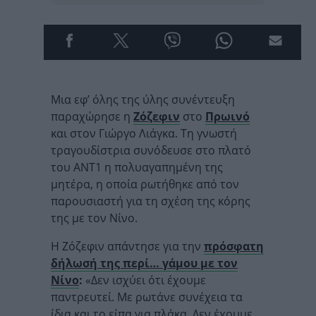
Μια εφ’ όλης της ύλης συνέντευξη
παραχώρησε η
Ζόζεφιν
στο
Πρωινό
και στον Γιώργο Λιάγκα. Τη γνωστή
τραγουδίστρια συνόδευσε στο πλατό
του ΑΝΤ1 η πολυαγαπημένη της
μητέρα, η οποία ρωτήθηκε από τον
παρουσιαστή για τη σχέση της κόρης
της με τον Νίνο.
Η Ζόζεφιν απάντησε για την
πρόσφατη
δήλωσή της περί… γάμου με τον
Νίνο
:
«Δεν ισχύει ότι έχουμε
παντρευτεί. Με ρωτάνε συνέχεια τα
ίδια και το είπα για πλάκα. Δεν έχουμε