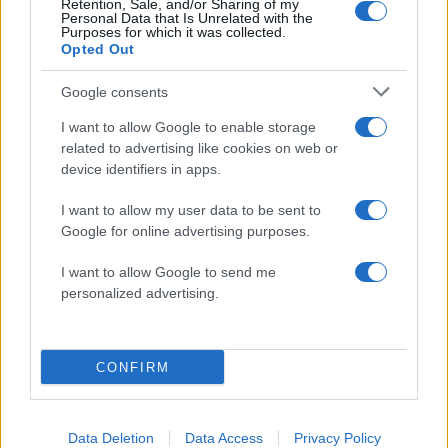
Retention, Sale, and/or Sharing of my
Personal Data that Is Unrelated with the
Purposes for which it was collected.
Opted Out
Αγγελική Ηλιάδη: Η συγκλονιστική
εξομολόγηση για τον γιο της – «Εκείνο το
Google consents
βράδυ είδα το μεγαλύτερο θαύμα της ζωής
μου»
I want to allow Google to enable storage
related to advertising like cookies on web or
07.08.2026
device identifiers in apps.
I want to allow my user data to be sent to
Google for online advertising purposes.
I want to allow Google to send me
personalized advertising.
CONFIRM
Data Deletion
Data Access
Privacy Policy