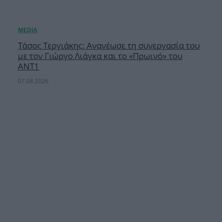
Τάσος Τεργιάκης: Ανανέωσε τη συνεργασία του
με τον Γιώργο Λιάγκα και το «Πρωινό» του
ΑΝΤ1
07.08.2026