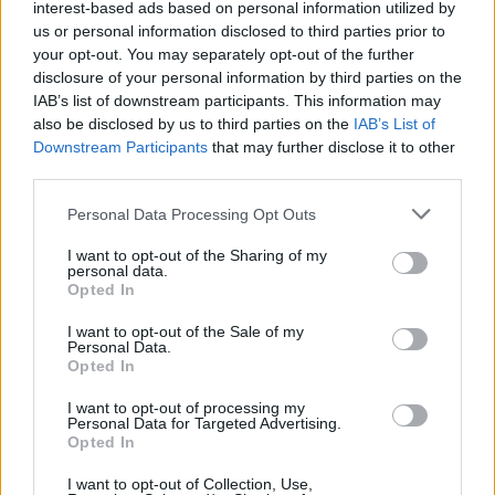
interest-based ads based on personal information utilized by
us or personal information disclosed to third parties prior to
your opt-out. You may separately opt-out of the further
Τζάστιν και Χείλι Μπίμπερ: Βόλτα για σούσι στο
disclosure of your personal information by third parties on the
Λος Άντζελες με casual looks αλλά και ένα
IAB’s list of downstream participants. This information may
«αμήχανο vibe» που δεν πέρασε απαρατήρητο
also be disclosed by us to third parties on the
IAB’s List of
Downstream Participants
that may further disclose it to other
07.08.2026
third parties.
Please note that this website/app uses one or more Google
Personal Data Processing Opt Outs
services and may gather and store information including but
not limited to your visit or usage behaviour. You may click to
I want to opt-out of the Sharing of my
personal data.
grant or deny consent to Google and its third-party tags to
Opted In
use your data for below specified purposes in below Google
consent section.
I want to opt-out of the Sale of my
Personal Data.
Opted In
I want to opt-out of processing my
Personal Data for Targeted Advertising.
Opted In
I want to opt-out of Collection, Use,