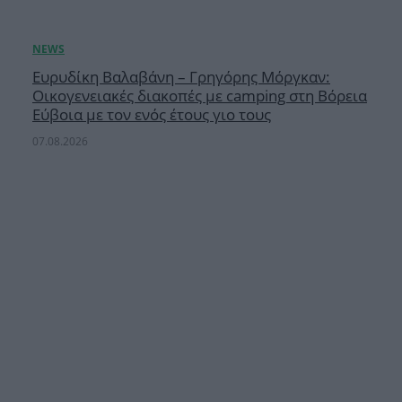
Ευρυδίκη Βαλαβάνη – Γρηγόρης Μόργκαν:
Οικογενειακές διακοπές με camping στη Βόρεια
Εύβοια με τον ενός έτους γιο τους
07.08.2026