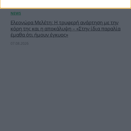
Ελεονώρα Μελέτη: Η τρυφερή ανάρτηση με την
κόρη της και η αποκάλυψη – «Στην ίδια παραλία
έμαθα ότι ήμουν έγκυος»
07.08.2026