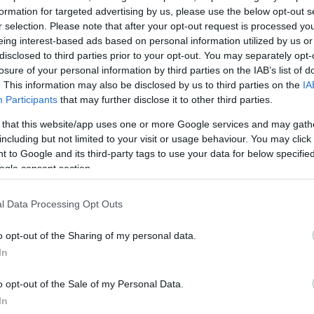
formation for targeted advertising by us, please use the below opt-out s
ΔΙΑΦΗ
 στην κάμερα της
«Super
r selection. Please note that after your opt-out request is processed y
ροφή του GNTM την επόμενη
eing interest-based ads based on personal information utilized by us or
disclosed to third parties prior to your opt-out. You may separately opt-
ο αλλά και τον γάμο της με τον
losure of your personal information by third parties on the IAB’s list of
νη
.
. This information may also be disclosed by us to third parties on the
IA
Participants
that may further disclose it to other third parties.
οκάλυψε πως οι προετοιμασίες
 that this website/app uses one or more Google services and may gath
 με εντατικούς ρυθμούς, ενώ από
including but not limited to your visit or usage behaviour. You may click 
αι οι auditions.
 to Google and its third-party tags to use your data for below specifi
ogle consent section.
ΗΜΙΣΗ
l Data Processing Opt Outs
o opt-out of the Sharing of my personal data.
In
o opt-out of the Sale of my Personal Data.
In