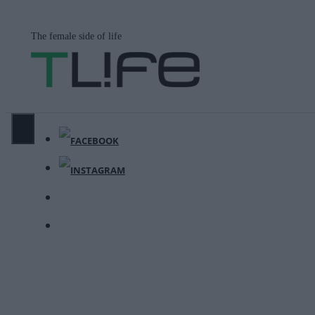
Μετάβαση
σε
The female side of life
περιεχόμενο
ΜΕΝΟΎ