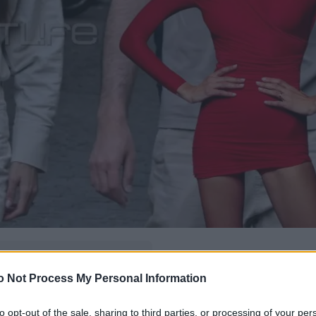
δώ
και πρόσθεσέ μας
o Not Process My Personal Information
εις πιο συχνά
to opt-out of the sale, sharing to third parties, or processing of your per