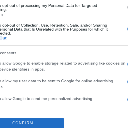
to opt-out of processing my Personal Data for Targeted
ing.
In
o opt-out of Collection, Use, Retention, Sale, and/or Sharing
ersonal Data that Is Unrelated with the Purposes for which it
lected.
τα του GNTM! Είμαστε πάρα πολύ
Out
 Υπάρχει μία αναμπουμπούλα,
ό την επόμενη εβδομάδα ξεκινάνε
consents
ζευόμαστε.
Φέτος θα είμαι στη
o allow Google to enable storage related to advertising like cookies on
είμαι μαζί με την υπόλοιπη
evice identifiers in apps.
λε περισσότερα σχόλια στο
o allow my user data to be sent to Google for online advertising
ον κόσμο και για τα παιδιά
s.
ιάστρια του Star.
to allow Google to send me personalized advertising.
νέα προσθήκη του κύκλου, την
ναντηθεί ακόμα. Έχουμε μιλήσει
”, “να τα πάμε καλά”. Περιμένω
CONFIRM
ζί», είπε η Ηλιάνα