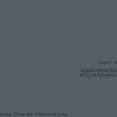
Τα viral makeup tre
αξίζει να δοκιμάσεις
υρα. Είναι και η δουλειά μου,