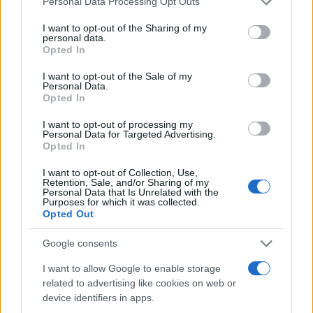
Personal Data Processing Opt Outs
services and may gather and store information including but
not limited to your visit or usage behaviour. You may click to
I want to opt-out of the Sharing of my
personal data.
grant or deny consent to Google and its third-party tags to
Opted In
use your data for below specified purposes in below Google
consent section.
I want to opt-out of the Sale of my
Personal Data.
Opted In
Γιάννης Παπαμιχαήλ: Ξεκαθαρίζει τι εννοούσε
I want to opt-out of processing my
Personal Data for Targeted Advertising.
με την «απαγόρευση» της χρήσης φωτογραφιών
Opted In
της Αλίκης Βουγιουκλάκη
I want to opt-out of Collection, Use,
08.08.2026
Retention, Sale, and/or Sharing of my
Personal Data that Is Unrelated with the
Purposes for which it was collected.
Opted Out
Google consents
I want to allow Google to enable storage
related to advertising like cookies on web or
device identifiers in apps.