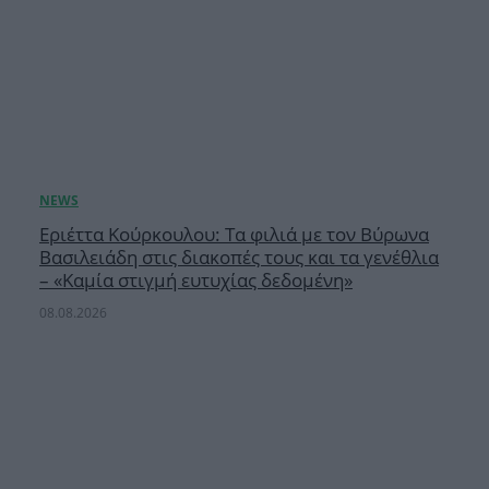
Εριέττα Κούρκουλου: Τα φιλιά με τον Βύρωνα
Βασιλειάδη στις διακοπές τους και τα γενέθλια
– «Καμία στιγμή ευτυχίας δεδομένη»
08.08.2026