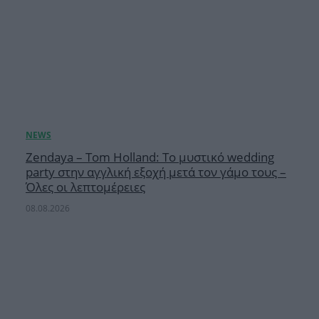
Zendaya – Tom Holland: Το μυστικό wedding
party στην αγγλική εξοχή μετά τον γάμο τους –
Όλες οι λεπτομέρειες
08.08.2026