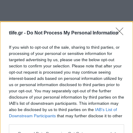
tlife.gr -
Do Not Process My Personal Information
If you wish to opt-out of the sale, sharing to third parties, or
processing of your personal or sensitive information for
Στέφανος Τσιτσιπάς: Οι τρυφερές στιγμές με
targeted advertising by us, please use the below opt-out
την καλλονή σύντροφό του, Kristen Thoms
section to confirm your selection. Please note that after your
opt-out request is processed you may continue seeing
08.08.2026
interest-based ads based on personal information utilized by
us or personal information disclosed to third parties prior to
your opt-out. You may separately opt-out of the further
disclosure of your personal information by third parties on the
IAB’s list of downstream participants. This information may
also be disclosed by us to third parties on the
IAB’s List of
Downstream Participants
that may further disclose it to other
third parties.
Please note that this website/app uses one or more Google