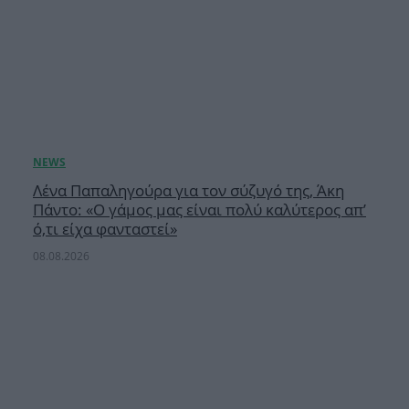
Λένα Παπαληγούρα για τον σύζυγό της, Άκη
Πάντο: «Ο γάμος μας είναι πολύ καλύτερος απ’
ό,τι είχα φανταστεί»
08.08.2026