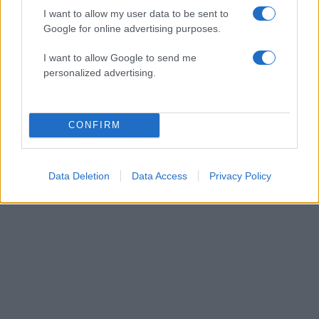
I want to allow my user data to be sent to
Google for online advertising purposes.
I want to allow Google to send me
personalized advertising.
Ελίζαμπεθ Ελέτσι: Στον Άγιο Νεκτάριο με τον
CONFIRM
σύζυγό της και τον γιο τους – «Σήμερα πήραμε
την ευχή για τον γιο μας»
08.08.2026
Data Deletion
Data Access
Privacy Policy