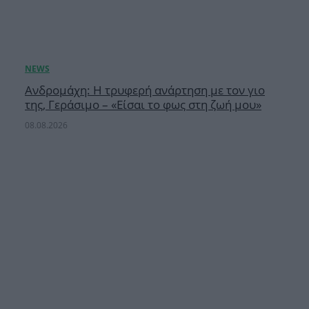
Ανδρομάχη: Η τρυφερή ανάρτηση με τον γιο
της, Γεράσιμο – «Είσαι το φως στη ζωή μου»
08.08.2026