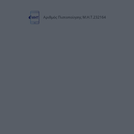
Αριθμός Πιστοποίησης Μ.Η.Τ.232164