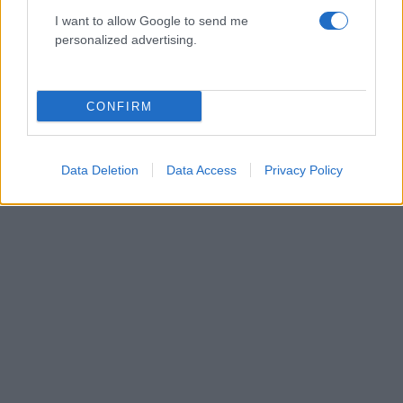
I want to allow Google to send me
Άννα Κορακάκη: «Το πιο πολύτιμο “μετάλλιό”
personalized advertising.
μου είναι η κόρη μου» – Η ανάρτηση για τα
δέκα χρόνια από τη νίκη της στο Ρίο
09.08.2026
CONFIRM
Data Deletion
Data Access
Privacy Policy