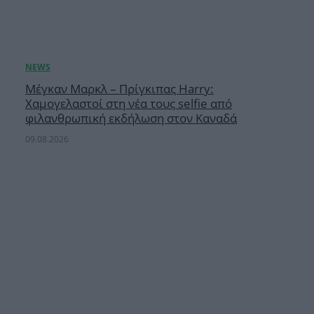
Μέγκαν Μαρκλ – Πρίγκιπας Harry:
Χαμογελαστοί στη νέα τους selfie από
φιλανθρωπική εκδήλωση στον Καναδά
09.08.2026