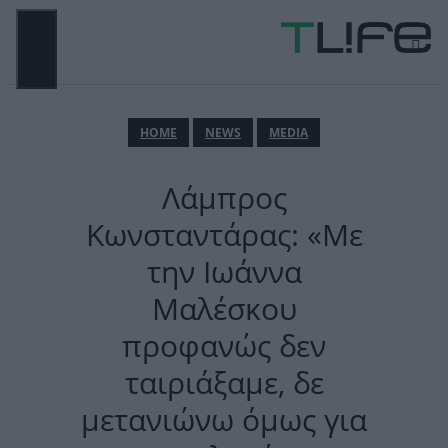
Μετάβαση
σε
περιεχόμενο
ΜΕΝΟΎ
ΗΟΜΕ
NEWS
MEDIA
Λάμπρος
Κωνσταντάρας: «Με
την Ιωάννα
Μαλέσκου
προφανώς δεν
ταιριάξαμε, δε
μετανιώνω όμως για