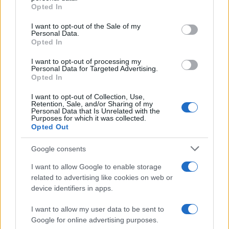
grant or deny consent to Google and its third-party tags to
Opted In
use your data for below specified purposes in below Google
consent section.
I want to opt-out of the Sale of my
Personal Data.
H Βαλέρια Χοψονίδου βάφτισε τον μονάκριβο
Opted In
γιο της στην Βουλιαγμένη – Φωτογραφίες
09.08.2026
I want to opt-out of processing my
Personal Data for Targeted Advertising.
Opted In
I want to opt-out of Collection, Use,
Retention, Sale, and/or Sharing of my
Personal Data that Is Unrelated with the
Purposes for which it was collected.
Opted Out
Google consents
I want to allow Google to enable storage
related to advertising like cookies on web or
device identifiers in apps.
I want to allow my user data to be sent to
Google for online advertising purposes.