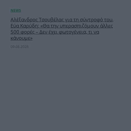
Αλέξανδρος Τσουβέλας για τη σύντροφό του,
Εύα Καρύδη: «Θα την υπερασπιζόμουν άλλες
500 φορές – Δεν έχει φωτογένεια, τι να
κάνουμε»
09.08.2026