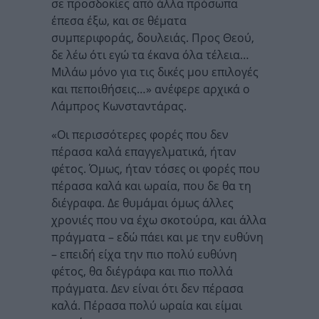
σε προσδοκίες από άλλα πρόσωπα
έπεσα έξω, και σε θέματα
συμπεριφοράς, δουλειάς. Προς Θεού,
δε λέω ότι εγώ τα έκανα όλα τέλεια…
Μιλάω μόνο για τις δικές μου επιλογές
και πεποιθήσεις…» ανέφερε αρχικά ο
Λάμπρος Κωνσταντάρας.
«Οι περισσότερες φορές που δεν
πέρασα καλά επαγγελματικά, ήταν
φέτος. Όμως, ήταν τόσες οι φορές που
πέρασα καλά και ωραία, που δε θα τη
διέγραφα. Δε θυμάμαι όμως άλλες
χρονιές που να έχω σκοτούρα, και άλλα
πράγματα – εδώ πάει και με την ευθύνη
– επειδή είχα την πιο πολύ ευθύνη
φέτος, θα διέγράφα και πιο πολλά
πράγματα. Δεν είναι ότι δεν πέρασα
καλά. Πέρασα πολύ ωραία και είμαι