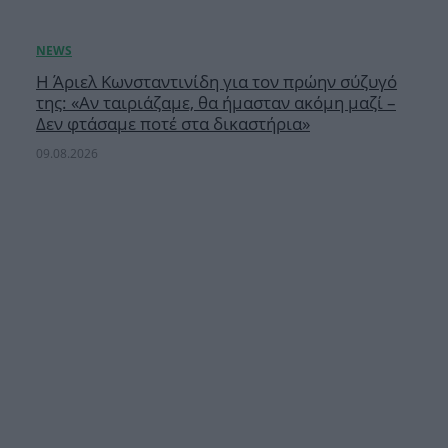
Η Άριελ Κωνσταντινίδη για τον πρώην σύζυγό
της: «Αν ταιριάζαμε, θα ήμασταν ακόμη μαζί –
Δεν φτάσαμε ποτέ στα δικαστήρια»
09.08.2026