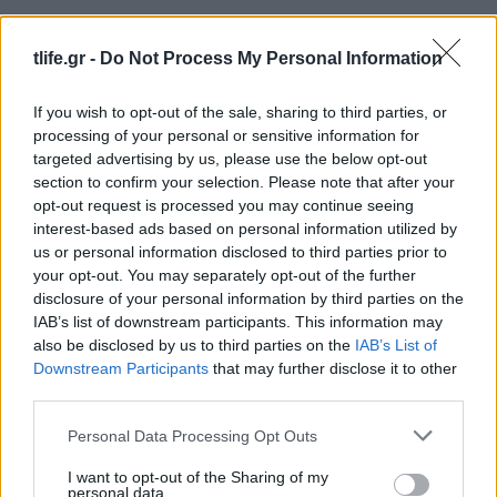
tlife.gr -
Do Not Process My Personal Information
Ιωάννα Τούνη: Αυτός είναι ο εξωτικός
προορισμός που επέλεξε για τα φετινά γενέθλιά
If you wish to opt-out of the sale, sharing to third parties, or
της
processing of your personal or sensitive information for
targeted advertising by us, please use the below opt-out
09.08.2026
section to confirm your selection. Please note that after your
opt-out request is processed you may continue seeing
interest-based ads based on personal information utilized by
us or personal information disclosed to third parties prior to
your opt-out. You may separately opt-out of the further
disclosure of your personal information by third parties on the
IAB’s list of downstream participants. This information may
also be disclosed by us to third parties on the
IAB’s List of
Downstream Participants
that may further disclose it to other
third parties.
Please note that this website/app uses one or more Google
Personal Data Processing Opt Outs
services and may gather and store information including but
not limited to your visit or usage behaviour. You may click to
I want to opt-out of the Sharing of my
personal data.