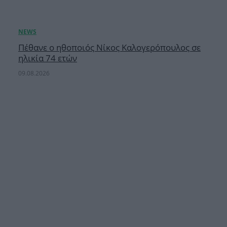
Πέθανε ο ηθοποιός Νίκος Καλογερόπουλος σε
ηλικία 74 ετών
09.08.2026