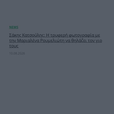
Σάκης Κατσούλης: Η τρυφερή φωτογραφία με
την Μαριαλένα Ρουμελιώτη να θηλάζει τον γιο
τους
10.08.2026