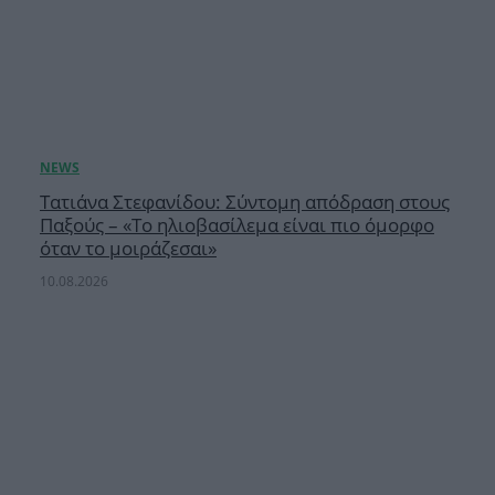
Τατιάνα Στεφανίδου: Σύντομη απόδραση στους
Παξούς – «Το ηλιοβασίλεμα είναι πιο όμορφο
όταν το μοιράζεσαι»
10.08.2026