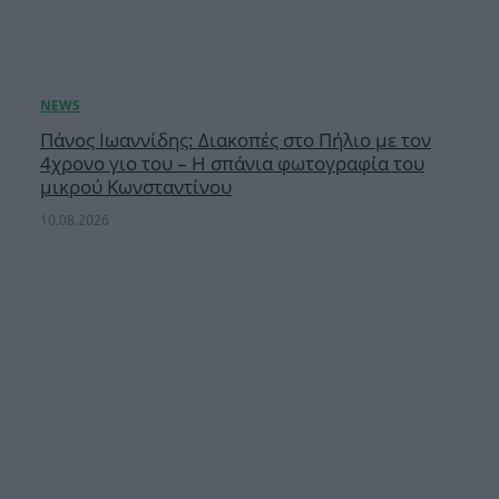
Πάνος Ιωαννίδης: Διακοπές στο Πήλιο με τον
4χρονο γιο του – Η σπάνια φωτογραφία του
μικρού Κωνσταντίνου
10.08.2026