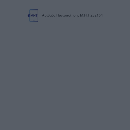
Αριθμός Πιστοποίησης Μ.Η.Τ.232164