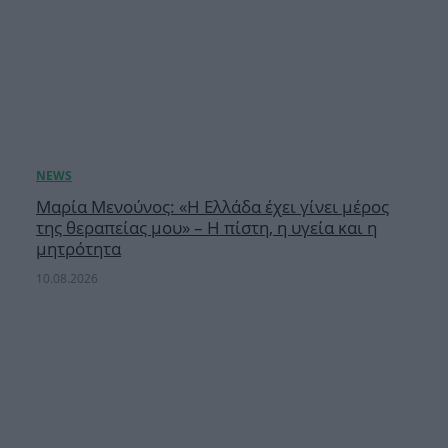
Μαρία Μενούνος: «Η Ελλάδα έχει γίνει μέρος
της θεραπείας μου» – Η πίστη, η υγεία και η
μητρότητα
10.08.2026