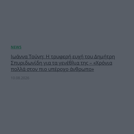
Ιωάννα Τούνη: Η τρυφερή ευχή του Δημήτρη
Σπυριδωνίδη για τα γενέθλια της – «Χρόνια
πολλά στον πιο υπέροχο άνθρωπο»
10.08.2026