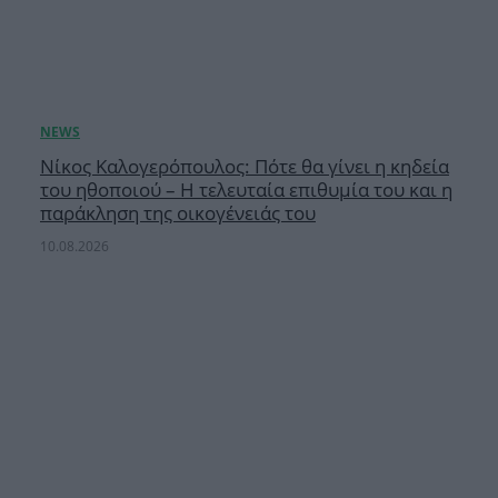
Νίκος Καλογερόπουλος: Πότε θα γίνει η κηδεία
του ηθοποιού – Η τελευταία επιθυμία του και η
παράκληση της οικογένειάς του
10.08.2026