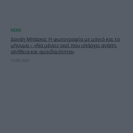
Δανάη Μπάρκα: Η φωτογραφία με μαγιό και το
μήνυμα – «Να μένεις εκεί που υπάρχει αγάπη,
αλήθεια και αμοιβαιότητα»
10.08.2026