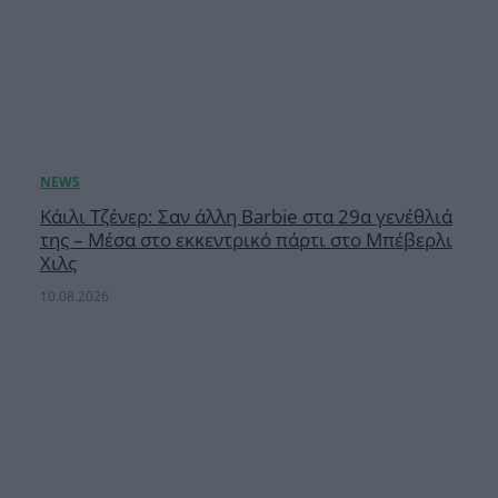
Κάιλι Τζένερ: Σαν άλλη Barbie στα 29α γενέθλιά
της – Μέσα στο εκκεντρικό πάρτι στο Μπέβερλι
Χιλς
10.08.2026