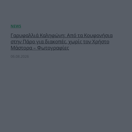
Γαρυφαλλιά Καληφώνη: Από τα Κουφονήσια
στην Πάρο για διακοπές, χωρίς τον Χρήστο
Μάστορα – Φωτογραφίες
06.08.2026