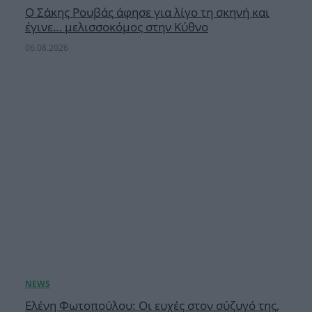
Ο Σάκης Ρουβάς άφησε για λίγο τη σκηνή και
έγινε… μελισσοκόμος στην Κύθνο
06.08.2026
Ελένη Φωτοπούλου: Οι ευχές στον σύζυγό της,