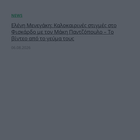
Ελένη Μενεγάκη: Καλοκαιρινές στιγμές στο
Φισκάρδο με τον Μάκη Παντζόπουλο – Το
βίντεο από το γεύμα τους
06.08.2026