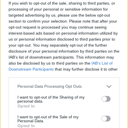
If you wish to opt-out of the sale, sharing to third parties, or
processing of your personal or sensitive information for
Η Κατερίνα Γερονικολού στην Λευκάδα:
targeted advertising by us, please use the below opt-out
Ποζάρει με καλοκαιρινή διάθεση στην πισίνα –
section to confirm your selection. Please note that after your
Φωτογραφίες
opt-out request is processed you may continue seeing
06.08.2026
interest-based ads based on personal information utilized by
us or personal information disclosed to third parties prior to
your opt-out. You may separately opt-out of the further
disclosure of your personal information by third parties on the
IAB’s list of downstream participants. This information may
also be disclosed by us to third parties on the
IAB’s List of
Downstream Participants
that may further disclose it to other
third parties.
Please note that this website/app uses one or more Google
Personal Data Processing Opt Outs
services and may gather and store information including but
not limited to your visit or usage behaviour. You may click to
I want to opt-out of the Sharing of my
personal data.
grant or deny consent to Google and its third-party tags to
Opted In
use your data for below specified purposes in below Google
consent section.
I want to opt-out of the Sale of my
Personal Data.
Opted In