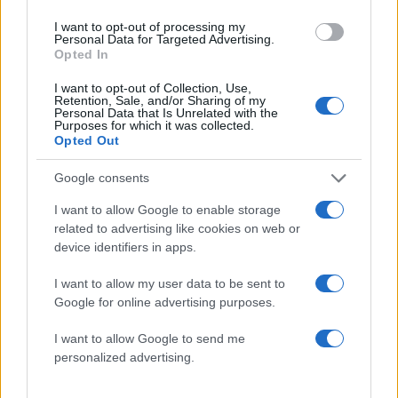
Αθηνά Οικονομάκου: Το βίντεο από τις
I want to opt-out of processing my
Personal Data for Targeted Advertising.
διακοπές της στο Μπόρα Μπόρα και το δίλημμα
Opted In
– «Είμαι ξαπλωμένη έχοντας αυτή τη θέα»
I want to opt-out of Collection, Use,
06.08.2026
Retention, Sale, and/or Sharing of my
Personal Data that Is Unrelated with the
Purposes for which it was collected.
Opted Out
Google consents
I want to allow Google to enable storage
related to advertising like cookies on web or
device identifiers in apps.
I want to allow my user data to be sent to
Google for online advertising purposes.
I want to allow Google to send me
personalized advertising.