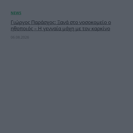
Γιώργος Παράσχος: Ξανά στο νοσοκομείο ο
ηθοποιός – Η γενναία μάχη με τον καρκίνο
06.08.2026