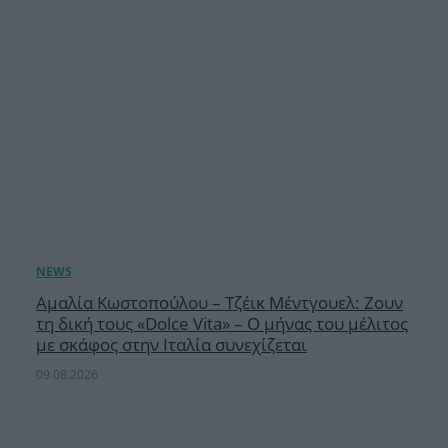
Αμαλία Κωστοπούλου – Τζέικ Μέντγουελ: Ζουν
τη δική τους «Dolce Vita» – Ο μήνας του μέλιτος
με σκάφος στην Ιταλία συνεχίζεται
09.08.2026