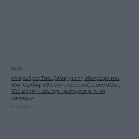
Αλέξανδρος Τσουβέλας για τη σύντροφό του,
Εύα Καρύδη: «Θα την υπερασπιζόμουν άλλες
500 φορές – Δεν έχει φωτογένεια, τι να
κάνουμε»
09.08.2026