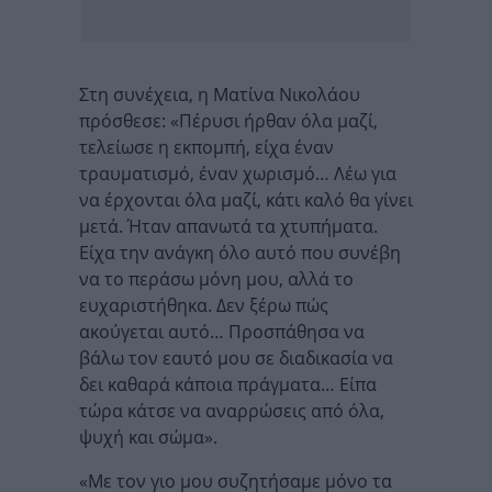
Στη συνέχεια, η Ματίνα Νικολάου
πρόσθεσε: «Πέρυσι ήρθαν όλα μαζί,
τελείωσε η εκπομπή, είχα έναν
τραυματισμό, έναν χωρισμό… Λέω για
να έρχονται όλα μαζί, κάτι καλό θα γίνει
μετά. Ήταν απανωτά τα χτυπήματα.
Είχα την ανάγκη όλο αυτό που συνέβη
να το περάσω μόνη μου, αλλά το
ευχαριστήθηκα. Δεν ξέρω πώς
ακούγεται αυτό… Προσπάθησα να
βάλω τον εαυτό μου σε διαδικασία να
δει καθαρά κάποια πράγματα… Είπα
τώρα κάτσε να αναρρώσεις από όλα,
ψυχή και σώμα».
«Με τον γιο μου συζητήσαμε μόνο τα