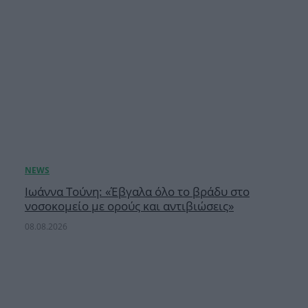
Ιωάννα Τούνη: «Έβγαλα όλο το βράδυ στο
νοσοκομείο με ορούς και αντιβιώσεις»
08.08.2026