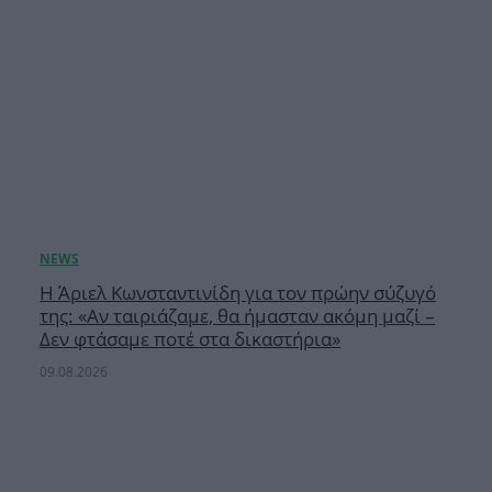
Η Άριελ Κωνσταντινίδη για τον πρώην σύζυγό
της: «Αν ταιριάζαμε, θα ήμασταν ακόμη μαζί –
Δεν φτάσαμε ποτέ στα δικαστήρια»
09.08.2026