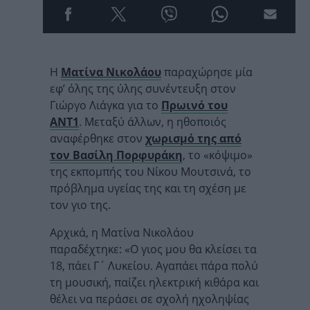
Η
Ματίνα Νικολάου
παραχώρησε μία
εφ’ όλης της ύλης συνέντευξη στον
Γιώργο Λιάγκα για το
Πρωινό του
ΑΝΤ1
. Μεταξύ άλλων, η ηθοποιός
αναφέρθηκε στον
χωρισμό της από
τον Βασίλη Πορφυράκη
, το «κόψιμο»
της εκπομπής του Νίκου Μουτσινά, το
πρόβλημα υγείας της και τη σχέση με
τον γιο της.
Αρχικά, η Ματίνα Νικολάου
παραδέχτηκε: «Ο γιος μου θα κλείσει τα
18, πάει Γ΄ Λυκείου. Αγαπάει πάρα πολύ
τη μουσική, παίζει ηλεκτρική κιθάρα και
θέλει να περάσει σε σχολή ηχοληψίας