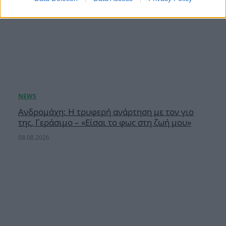
Ανδρομάχη: Η τρυφερή ανάρτηση με τον γιο
της, Γεράσιμο – «Είσαι το φως στη ζωή μου»
08.08.2026