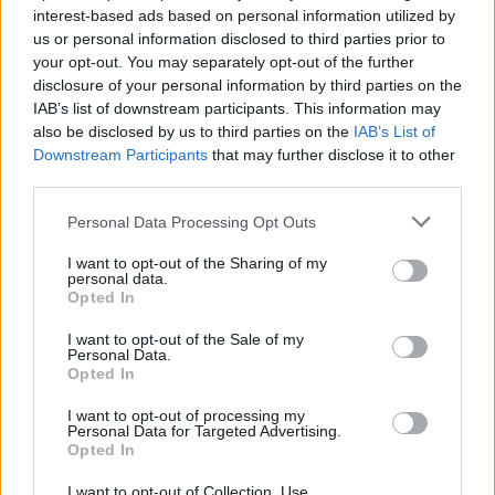
interest-based ads based on personal information utilized by
us or personal information disclosed to third parties prior to
your opt-out. You may separately opt-out of the further
disclosure of your personal information by third parties on the
IAB’s list of downstream participants. This information may
also be disclosed by us to third parties on the
IAB’s List of
Downstream Participants
that may further disclose it to other
third parties.
Please note that this website/app uses one or more Google
Personal Data Processing Opt Outs
services and may gather and store information including but
not limited to your visit or usage behaviour. You may click to
I want to opt-out of the Sharing of my
H Βαλέρια Χοψονίδου βάφτισε τον μονάκριβο
personal data.
grant or deny consent to Google and its third-party tags to
Opted In
γιο της στην Βουλιαγμένη – Φωτογραφίες
use your data for below specified purposes in below Google
consent section.
09.08.2026
I want to opt-out of the Sale of my
Personal Data.
Opted In
I want to opt-out of processing my
Personal Data for Targeted Advertising.
Opted In
I want to opt-out of Collection, Use,