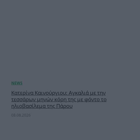
Κατερίνα Καινούργιου: Αγκαλιά με την
τεσσάρων μηνών κόρη της με φόντο το
ηλιοβασίλεμα της Πάρου
08.08.2026