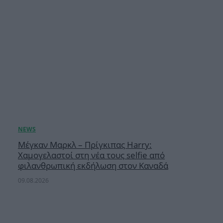
Μέγκαν Μαρκλ – Πρίγκιπας Harry:
Χαμογελαστοί στη νέα τους selfie από
φιλανθρωπική εκδήλωση στον Καναδά
09.08.2026