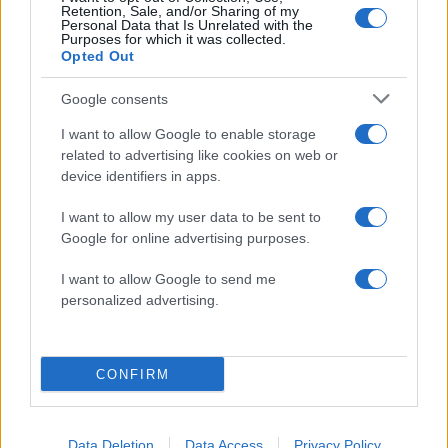
Retention, Sale, and/or Sharing of my
Personal Data that Is Unrelated with the
Purposes for which it was collected.
Opted Out
Google consents
I want to allow Google to enable storage
related to advertising like cookies on web or
device identifiers in apps.
I want to allow my user data to be sent to
Στέφανος Κασσελάκης: «Η δημιουργία
Google for online advertising purposes.
οικογένειας είναι ένα από τα πιο όμορφα και
δημιουργικά όνειρα που έχω»
I want to allow Google to send me
08.08.2026
personalized advertising.
CONFIRM
Data Deletion
Data Access
Privacy Policy