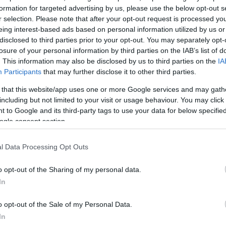
formation for targeted advertising by us, please use the below opt-out s
ark
», μια επιθεώρηση που
r selection. Please note that after your opt-out request is processed y
ιάζει όλο και περισσότερο με
eing interest-based ads based on personal information utilized by us or
disclosed to third parties prior to your opt-out. You may separately opt-
losure of your personal information by third parties on the IAB’s list of
. This information may also be disclosed by us to third parties on the
IA
 ξεναγεί στη σύγχρονη Ελλάδα
Participants
that may further disclose it to other third parties.
λού, βρίσκει τον τρόπο να μας
ό της.
 that this website/app uses one or more Google services and may gath
including but not limited to your visit or usage behaviour. You may click 
 to Google and its third-party tags to use your data for below specifi
ΜΙΣΗ
ogle consent section.
l Data Processing Opt Outs
o opt-out of the Sharing of my personal data.
In
o opt-out of the Sale of my Personal Data.
In