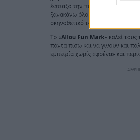
έφτιαξα την παράσταση, έχοντας
ξανακάνω όλους μας να νιώσουμε
σκηνοθετικό του σημείωμα ο
Μάρ
Το «
Allou
Fun
Mark
» καλεί τους
πάντα πίσω και να γίνουν και πάλ
εμπειρία χωρίς «φρένα» και περι
ΔΙΑΦΗ