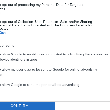
to opt-out of processing my Personal Data for Targeted
ing.
In
o opt-out of Collection, Use, Retention, Sale, and/or Sharing
ική συνάντηση κορυφής: Ο Θεός
ersonal Data that Is Unrelated with the Purposes for which it
lected.
τέλνει τον Νώε να παλέψει με
Out
ασκευή της κιβωτού. Στην
λάκια κάθονται» και αναλύουν
consents
ς ξεναγός-λαμόγιο προσπαθεί
o allow Google to enable storage related to advertising like cookies on
πέφτει πάνω στην πιο απίθανη
evice identifiers in apps.
τρο ανεβαίνει σε ένα
o allow my user data to be sent to Google for online advertising
κευή στρατιωτικού οχήματος
s.
λήρους κλίμακας.
TOP STO
to allow Google to send me personalized advertising.
άντα μέσα μας υπάρχει ένα
δια, τα έντονα χρώματα, τα
αίρεται όταν βρίσκεται σ’ ένα
CONFIRM
σι, με το σκεπτικό αυτό,