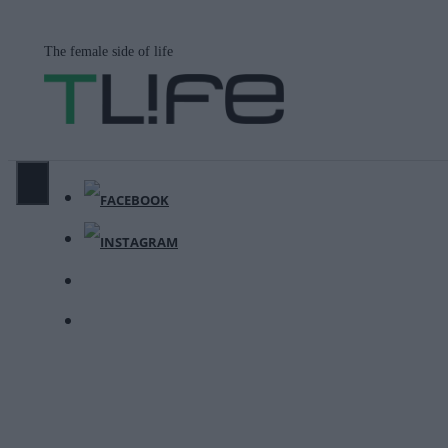
Μετάβαση
σε
The female side of life
περιεχόμενο
ΜΕΝΟΎ