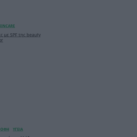
ς με SPF της beauty
or