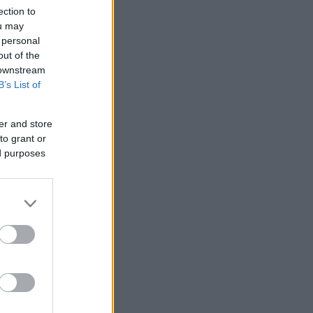
ection to
ou may
 personal
out of the
 downstream
B’s List of
er and store
to grant or
ed purposes