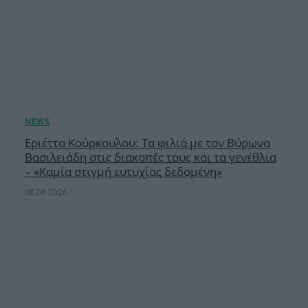
Εριέττα Κούρκουλου: Τα φιλιά με τον Βύρωνα
Βασιλειάδη στις διακοπές τους και τα γενέθλια
– «Καμία στιγμή ευτυχίας δεδομένη»
08.08.2026