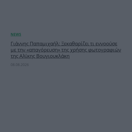
Γιάννης Παπαμιχαήλ: Ξεκαθαρίζει τι εννοούσε
με την «απαγόρευση» της χρήσης φωτογραφιών
της Αλίκης Βουγιουκλάκη
08.08.2026