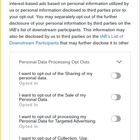
interest-based ads based on personal information utilized by
us or personal information disclosed to third parties prior to
your opt-out. You may separately opt-out of the further
disclosure of your personal information by third parties on the
IAB’s list of downstream participants. This information may
also be disclosed by us to third parties on the
IAB’s List of
Κατερίνα Καινούργιου: Η νέα φωτογραφία της
Downstream Participants
that may further disclose it to other
κόρης της από τις διακοπές τους στην Πάρο
third parties.
08.08.2026
Please note that this website/app uses one or more Google
Personal Data Processing Opt Outs
services and may gather and store information including but
not limited to your visit or usage behaviour. You may click to
I want to opt-out of the Sharing of my
personal data.
grant or deny consent to Google and its third-party tags to
Opted In
use your data for below specified purposes in below Google
consent section.
I want to opt-out of the Sale of my
Personal Data.
Opted In
I want to opt-out of processing my
Personal Data for Targeted Advertising.
Opted In
I want to opt-out of Collection, Use,