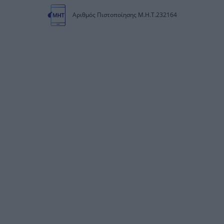
Αριθμός Πιστοποίησης Μ.Η.Τ.232164