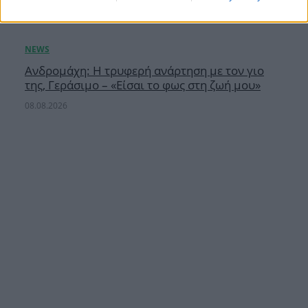
Ανδρομάχη: Η τρυφερή ανάρτηση με τον γιο
της, Γεράσιμο – «Είσαι το φως στη ζωή μου»
08.08.2026