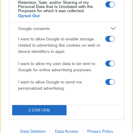
Retention, Sale, and/or Sharing of my
Personal Data that Is Unrelated with the
Purposes for which it was collected.
Opted Out
Google consents
Στέφανος Κασσελάκης: «Η δημιουργία
οικογένειας είναι ένα από τα πιο όμορφα και
I want to allow Google to enable storage
δημιουργικά όνειρα που έχω»
related to advertising like cookies on web or
device identifiers in apps.
08.08.2026
I want to allow my user data to be sent to
Google for online advertising purposes.
I want to allow Google to send me
personalized advertising.
CONFIRM
Data Deletion
Data Access
Privacy Policy