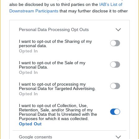
also be disclosed by us to third parties on the
IAB’s List of
H Βαλέρια Χοψονίδου βάφτισε τον μονάκριβο
Downstream Participants
that may further disclose it to other
γιο της στην Βουλιαγμένη – Φωτογραφίες
third parties.
09.08.2026
Please note that this website/app uses one or more Google
Personal Data Processing Opt Outs
services and may gather and store information including but
not limited to your visit or usage behaviour. You may click to
I want to opt-out of the Sharing of my
personal data.
grant or deny consent to Google and its third-party tags to
Opted In
use your data for below specified purposes in below Google
consent section.
I want to opt-out of the Sale of my
Personal Data.
Opted In
I want to opt-out of processing my
Personal Data for Targeted Advertising.
Opted In
I want to opt-out of Collection, Use,
Retention, Sale, and/or Sharing of my
Personal Data that Is Unrelated with the
Purposes for which it was collected.
Opted Out
Google consents