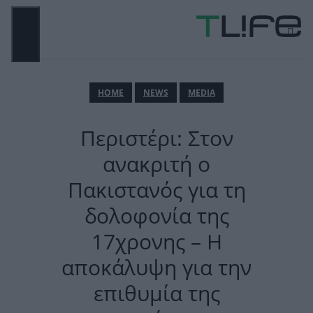
Μετάβαση
σε
περιεχόμενο
ΜΕΝΟΎ
ΗΟΜΕ
NEWS
MEDIA
Περιστέρι: Στον
ανακριτή ο
Πακιστανός για τη
δολοφονία της
17χρονης – Η
αποκάλυψη για την
επιθυμία της