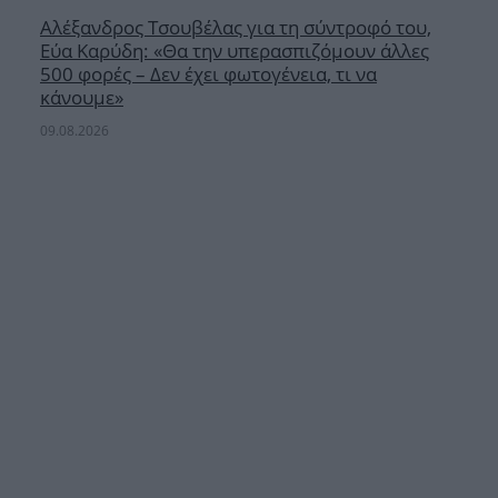
Αλέξανδρος Τσουβέλας για τη σύντροφό του,
Εύα Καρύδη: «Θα την υπερασπιζόμουν άλλες
500 φορές – Δεν έχει φωτογένεια, τι να
κάνουμε»
09.08.2026