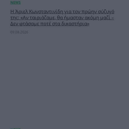
Η Άριελ Κωνσταντινίδη για τον πρώην σύζυγό
της: «Αν ταιριάζαμε, θα ήμασταν ακόμη μαζί –
Δεν φτάσαμε ποτέ στα δικαστήρια»
09.08.2026