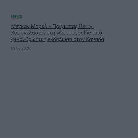
Μέγκαν Μαρκλ – Πρίγκιπας Harry:
Χαμογελαστοί στη νέα τους selfie από
φιλανθρωπική εκδήλωση στον Καναδά
09.08.2026