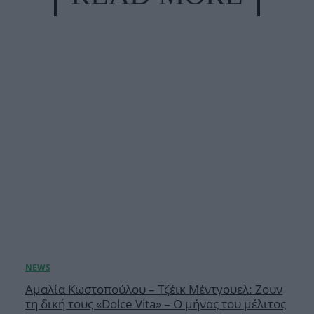
Αμαλία Κωστοπούλου – Τζέικ Μέντγουελ: Ζουν
τη δική τους «Dolce Vita» – Ο μήνας του μέλιτος