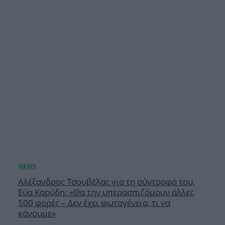
Αλέξανδρος Τσουβέλας για τη σύντροφό του,
Εύα Καρύδη: «Θα την υπερασπιζόμουν άλλες
500 φορές – Δεν έχει φωτογένεια, τι να
κάνουμε»