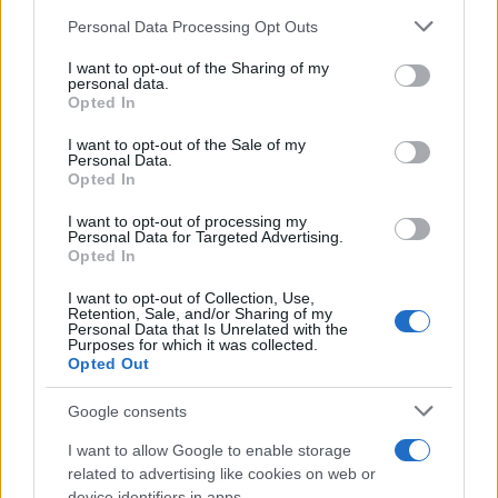
Please note that this website/app uses one or more Google
Personal Data Processing Opt Outs
services and may gather and store information including but
not limited to your visit or usage behaviour. You may click to
I want to opt-out of the Sharing of my
personal data.
grant or deny consent to Google and its third-party tags to
Opted In
use your data for below specified purposes in below Google
consent section.
I want to opt-out of the Sale of my
Personal Data.
Opted In
I want to opt-out of processing my
Personal Data for Targeted Advertising.
Opted In
I want to opt-out of Collection, Use,
Retention, Sale, and/or Sharing of my
Personal Data that Is Unrelated with the
Purposes for which it was collected.
Opted Out
Άννα Κορακάκη: «Το πιο πολύτιμο “μετάλλιό”
μου είναι η κόρη μου» – Η ανάρτηση για τα
Google consents
δέκα χρόνια από τη νίκη της στο Ρίο
I want to allow Google to enable storage
09.08.2026
related to advertising like cookies on web or
device identifiers in apps.