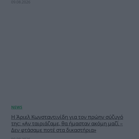
09.08.2026
Η Άριελ Κωνσταντινίδη για τον πρώην σύζυγό
της: «Αν ταιριάζαμε, θα ήμασταν ακόμη μαζί –
Δεν φτάσαμε ποτέ στα δικαστήρια»