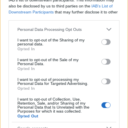
IAB’s list of downstream participants. This information may
also be disclosed by us to third parties on the
IAB’s List of
Downstream Participants
that may further disclose it to other
third parties.
Please note that this website/app uses one or more Google
Personal Data Processing Opt Outs
services and may gather and store information including but
not limited to your visit or usage behaviour. You may click to
I want to opt-out of the Sharing of my
personal data.
grant or deny consent to Google and its third-party tags to
Opted In
use your data for below specified purposes in below Google
consent section.
I want to opt-out of the Sale of my
Personal Data.
Opted In
I want to opt-out of processing my
Personal Data for Targeted Advertising.
Opted In
Ο Σάκης Ρουβάς άφησε για λίγο τη σκηνή και
έγινε… μελισσοκόμος στην Κύθνο
I want to opt-out of Collection, Use,
Retention, Sale, and/or Sharing of my
Personal Data that Is Unrelated with the
06.08.2026
Purposes for which it was collected.
Opted Out