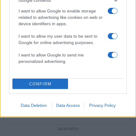
Google consents
I want to allow Google to enable storage
related to advertising like cookies on web or
device identifiers in apps.
I want to allow my user data to be sent to
Google for online advertising purposes.
I want to allow Google to send me
personalized advertising.
CONFIRM
Συγκινεί η Λένα Παπαληγούρα για την απώλεια
του πατέρα της: «Δεν υπάρχει μέρα που να μην
τον σκεφτώ – Μου λείπει πάρα πολύ»
Data Deletion
Data Access
Privacy Policy
05.08.2026
ΔΙΑΦΗΜΙΣΗ