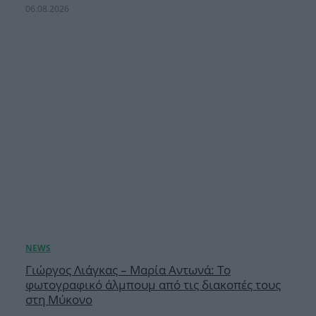
06.08.2026
Γιώργος Λιάγκας – Μαρία Αντωνά: Το
φωτογραφικό άλμπουμ από τις διακοπές τους
στη Μύκονο