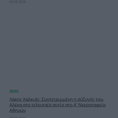
06.08.2026
Λάκης Χαλκιάς: Συντετριμμένη η σύζυγός του,
Αλέκα στο τελευταίο αντίο στο Α’ Νεκροταφείο
Αθηνών