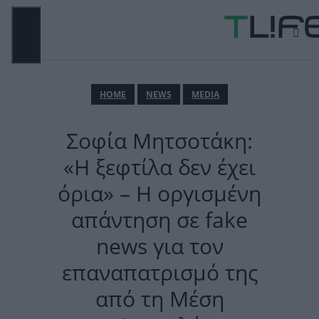
Μετάβαση
σε
περιεχόμενο
ΜΕΝΟΎ
ΗΟΜΕ
NEWS
MEDIA
Σοφία Μητσοτάκη:
«Η ξεφτίλα δεν έχει
όρια» – Η οργισμένη
απάντηση σε fake
news για τον
επαναπατρισμό της
από τη Μέση