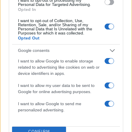
I want to opt-out of processing my
Κατερίνα Καινούργιου: Η νέα φωτογραφία της
Personal Data for Targeted Advertising.
κόρης της από τις διακοπές τους στην Πάρο
Opted In
08.08.2026
I want to opt-out of Collection, Use,
Retention, Sale, and/or Sharing of my
Personal Data that Is Unrelated with the
Purposes for which it was collected.
Opted Out
Google consents
I want to allow Google to enable storage
related to advertising like cookies on web or
device identifiers in apps.
I want to allow my user data to be sent to
Google for online advertising purposes.
I want to allow Google to send me
personalized advertising.
Στέφανος Κασσελάκης: «Η δημιουργία
CONFIRM