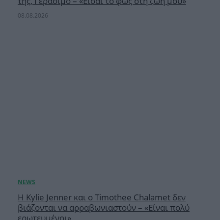
της, Γεράσιμο – «Είσαι το φως στη ζωή μου»
08.08.2026
Η Kylie Jenner και ο Timothee Chalamet δεν
βιάζονται να αρραβωνιαστούν – «Είναι πολύ
ερωτευμένοι»