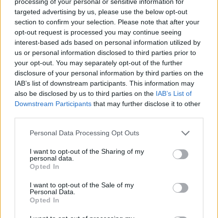
processing of your personal or sensitive information for
Ελίζαμπεθ Ελέτσι: Στον Άγιο Νεκτάριο με τον
targeted advertising by us, please use the below opt-out
σύζυγό της και τον γιο τους – «Σήμερα πήραμε
section to confirm your selection. Please note that after your
την ευχή για τον γιο μας»
opt-out request is processed you may continue seeing
interest-based ads based on personal information utilized by
08.08.2026
us or personal information disclosed to third parties prior to
your opt-out. You may separately opt-out of the further
disclosure of your personal information by third parties on the
IAB’s list of downstream participants. This information may
also be disclosed by us to third parties on the
IAB’s List of
Downstream Participants
that may further disclose it to other
third parties.
Please note that this website/app uses one or more Google
Personal Data Processing Opt Outs
services and may gather and store information including but
not limited to your visit or usage behaviour. You may click to
I want to opt-out of the Sharing of my
personal data.
grant or deny consent to Google and its third-party tags to
Opted In
use your data for below specified purposes in below Google
consent section.
I want to opt-out of the Sale of my
Personal Data.
Opted In