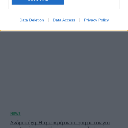
οικογένειας είναι ένα από τα πιο όμορφα και
δημιουργικά όνειρα που έχω»
08.08.2026
Data Deletion
Data Access
Privacy Policy
Ανδρομάχη: Η τρυφερή ανάρτηση με τον γιο