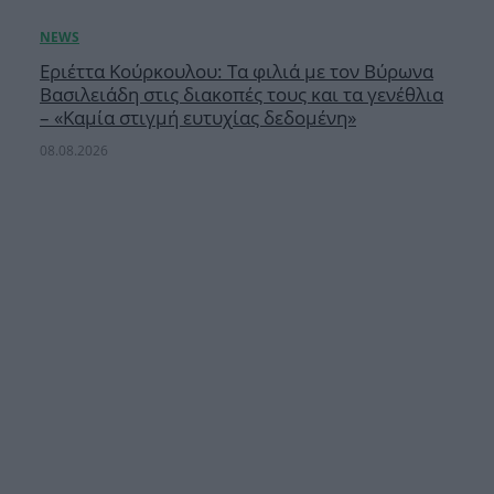
Εριέττα Κούρκουλου: Τα φιλιά με τον Βύρωνα
Βασιλειάδη στις διακοπές τους και τα γενέθλια
– «Καμία στιγμή ευτυχίας δεδομένη»
08.08.2026