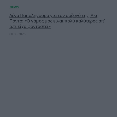
Λένα Παπαληγούρα για τον σύζυγό της, Άκη
Πάντο: «Ο γάμος μας είναι πολύ καλύτερος απ’
ό,τι είχα φανταστεί»
08.08.2026