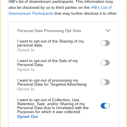
IAB’s list of downstream participants. This information may
also be disclosed by us to third parties on the
IAB’s List of
Downstream Participants
that may further disclose it to other
third parties.
Please note that this website/app uses one or more Google
Personal Data Processing Opt Outs
services and may gather and store information including but
not limited to your visit or usage behaviour. You may click to
I want to opt-out of the Sharing of my
personal data.
grant or deny consent to Google and its third-party tags to
Opted In
use your data for below specified purposes in below Google
consent section.
I want to opt-out of the Sale of my
Personal Data.
Opted In
Κατερίνα Καινούργιου: Η νέα φωτογραφία της
κόρης της από τις διακοπές τους στην Πάρο
I want to opt-out of processing my
Personal Data for Targeted Advertising.
08.08.2026
Opted In
I want to opt-out of Collection, Use,
Retention, Sale, and/or Sharing of my
Personal Data that Is Unrelated with the
Purposes for which it was collected.
Opted Out