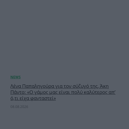
Λένα Παπαληγούρα για τον σύζυγό της, Άκη
Πάντο: «Ο γάμος μας είναι πολύ καλύτερος απ’
ό,τι είχα φανταστεί»
08.08.2026