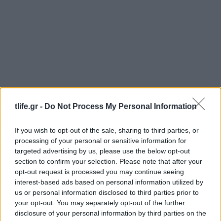
tlife.gr -
Do Not Process My Personal Information
Λίλα Μπακλέση: Η πρώτη φωτογραφία μέσα
If you wish to opt-out of the sale, sharing to third parties, or
από το μαιευτήριο μετά τη γέννηση του γιου
processing of your personal or sensitive information for
της
targeted advertising by us, please use the below opt-out
section to confirm your selection. Please note that after your
08.08.2026
opt-out request is processed you may continue seeing
interest-based ads based on personal information utilized by
us or personal information disclosed to third parties prior to
your opt-out. You may separately opt-out of the further
disclosure of your personal information by third parties on the