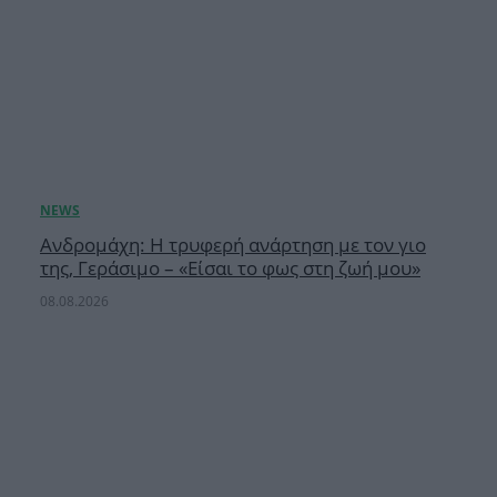
Ανδρομάχη: Η τρυφερή ανάρτηση με τον γιο
της, Γεράσιμο – «Είσαι το φως στη ζωή μου»
08.08.2026