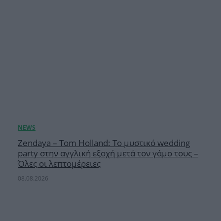
Zendaya – Tom Holland: Το μυστικό wedding
party στην αγγλική εξοχή μετά τον γάμο τους –
Όλες οι λεπτομέρειες
08.08.2026