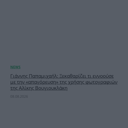
Γιάννης Παπαμιχαήλ: Ξεκαθαρίζει τι εννοούσε
με την «απαγόρευση» της χρήσης φωτογραφιών
της Αλίκης Βουγιουκλάκη
08.08.2026