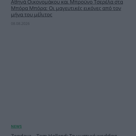
Αθηνά Οικονομάκου και Μπρούνο Τσερέλα στα
Μπόρα Μπόρα: Οι μαγευτικές εικόνες από τον
μήνα του μέλιτος
08.08.2026
Zendaya – Tom Holland: Το μυστικό wedding