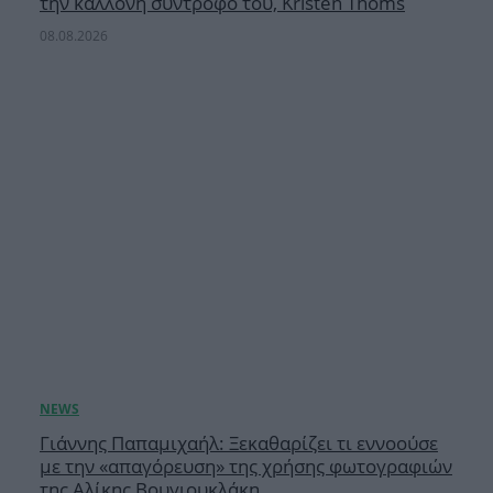
την καλλονή σύντροφό του, Kristen Thoms
08.08.2026
Γιάννης Παπαμιχαήλ: Ξεκαθαρίζει τι εννοούσε
με την «απαγόρευση» της χρήσης φωτογραφιών
της Αλίκης Βουγιουκλάκη