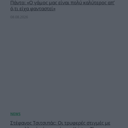
Πάντο: «Ο γάμος μας είναι πολύ καλύτερος απ’
ό,τι είχα φανταστεί»
08.08.2026
Στέφανος Τσιτσιπάς: Οι τρυφερές στιγμές με