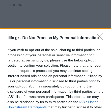
08.08.2026
tlife.gr -
Do Not Process My Personal Information
If you wish to opt-out of the sale, sharing to third parties, or
processing of your personal or sensitive information for
targeted advertising by us, please use the below opt-out
section to confirm your selection. Please note that after your
opt-out request is processed you may continue seeing
interest-based ads based on personal information utilized by
us or personal information disclosed to third parties prior to
your opt-out. You may separately opt-out of the further
disclosure of your personal information by third parties on the
Κατερίνα Καινούργιου: Η νέα φωτογραφία της
IAB’s list of downstream participants. This information may
κόρης της από τις διακοπές τους στην Πάρο
also be disclosed by us to third parties on the
IAB’s List of
Downstream Participants
that may further disclose it to other
08.08.2026