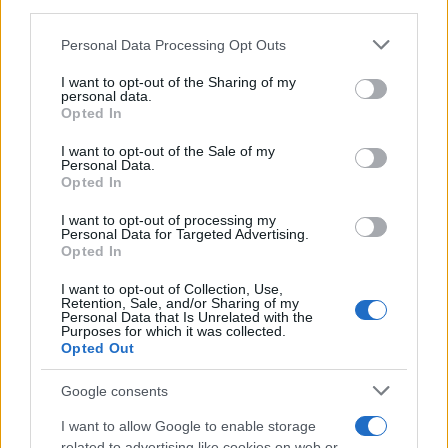
third parties.
Please note that this website/app uses one or more Google
Personal Data Processing Opt Outs
services and may gather and store information including but
not limited to your visit or usage behaviour. You may click to
I want to opt-out of the Sharing of my
personal data.
grant or deny consent to Google and its third-party tags to
Opted In
use your data for below specified purposes in below Google
consent section.
I want to opt-out of the Sale of my
Personal Data.
Opted In
I want to opt-out of processing my
Personal Data for Targeted Advertising.
Opted In
I want to opt-out of Collection, Use,
Retention, Sale, and/or Sharing of my
Personal Data that Is Unrelated with the
Purposes for which it was collected.
Opted Out
Στέφανος Κασσελάκης: «Η δημιουργία
οικογένειας είναι ένα από τα πιο όμορφα και
Google consents
δημιουργικά όνειρα που έχω»
I want to allow Google to enable storage
08.08.2026
related to advertising like cookies on web or