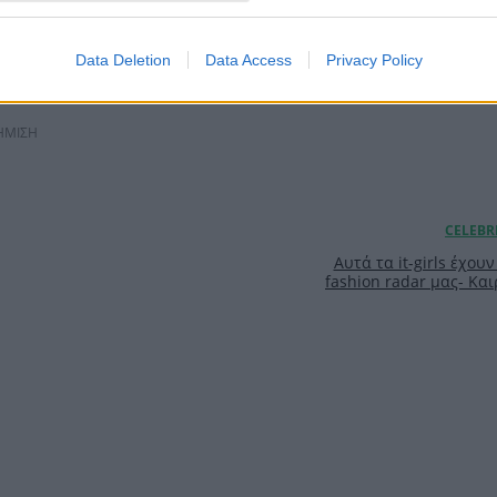
φους για το ενδιαφέρον αλλά η
 lifestyle εκπομπές για να γίνει
Data Deletion
Data Access
Privacy Policy
πρέπει, στη δικαιοσύνη» έγραψε.
ΗΜΙΣΗ
Αυτά τα it-girls έχου
fashion radar μας- Και