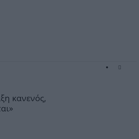
ξη κανενός,
ται»