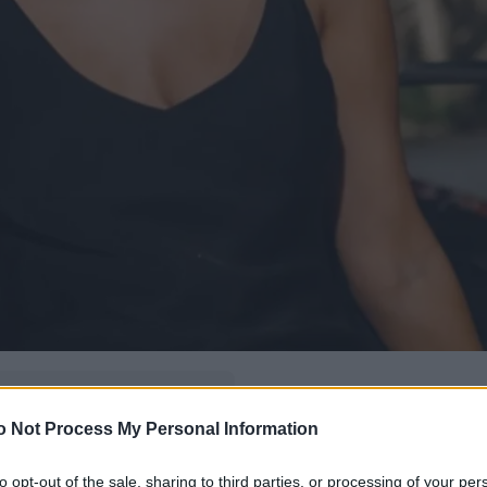
δώ
και πρόσθεσέ μας
o Not Process My Personal Information
εις πιο συχνά
to opt-out of the sale, sharing to third parties, or processing of your per