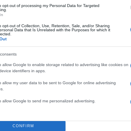
to opt-out of processing my Personal Data for Targeted
ing.
In
o opt-out of Collection, Use, Retention, Sale, and/or Sharing
ersonal Data that Is Unrelated with the Purposes for which it
lected.
Out
 αυτές τις δηλώσεις ένιωσε
consents
άσισε να δώσει τη δική της
o allow Google to enable storage related to advertising like cookies on
 λογαριασμό της στο instagram.
evice identifiers in apps.
 και οι ψευδείς εντυπώσεις, η
o allow my user data to be sent to Google for online advertising
s.
ου δεν εξαγοράζονται, ούτε
ήριξη κανενός και είναι
to allow Google to send me personalized advertising.
TOP STO
νεται να εννοηθεί ότι με
ε μήνα. Το μόνο που απαιτώ είναι
CONFIRM