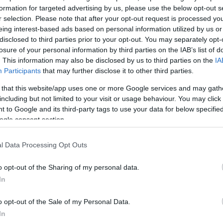
formation for targeted advertising by us, please use the below opt-out s
ΔΙΑΦΗ
ο Μαρτίκα
έδωσε η
Βρισηίδα
r selection. Please note that after your opt-out request is processed y
ου πρώτου, ότι πρόσφατα της
eing interest-based ads based on personal information utilized by us or
disclosed to third parties prior to your opt-out. You may separately opt-
ει.
losure of your personal information by third parties on the IAB’s list of
. This information may also be disclosed by us to third parties on the
IA
νέα της σχέση. Πριν δέκα μέρες
Participants
that may further disclose it to other third parties.
ην στηρίξω. Δίνω αυτά που
 that this website/app uses one or more Google services and may gath
ιθυμία, να βλέπω την Ντόρυ, το
including but not limited to your visit or usage behaviour. You may click 
ί. Γέννησε η Ντόρυ και δεν πήρα
 to Google and its third-party tags to use your data for below specifi
ριστικά η δήλωση του Σπύρου
ogle consent section.
του.
l Data Processing Opt Outs
ΗΜΙΣΗ
o opt-out of the Sharing of my personal data.
In
o opt-out of the Sale of my Personal Data.
In