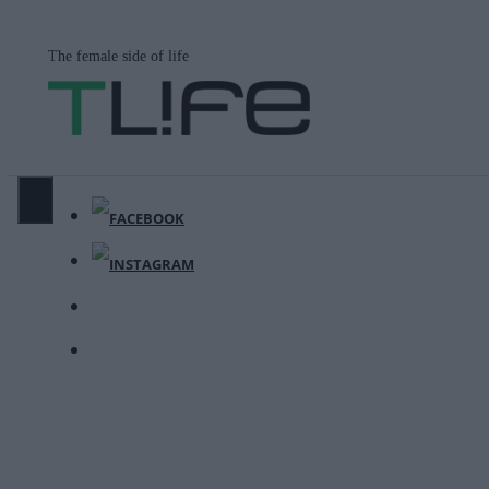
Μετάβαση
σε
The female side of life
περιεχόμενο
ΜΕΝΟΎ