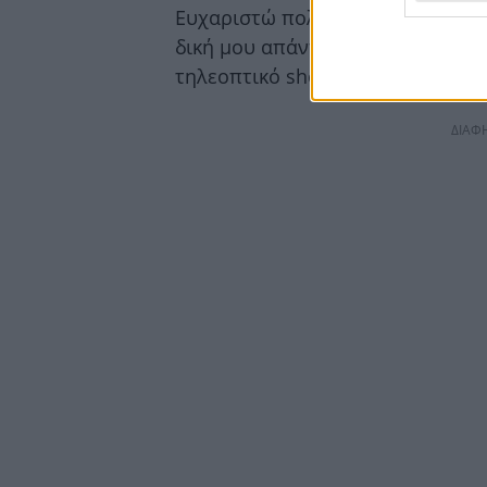
Ευχαριστώ πολύ τους δημοσιογρά
δική μου απάντηση, δε θα δοθεί σε
τηλεοπτικό show, αλλά εκεί που 
ΔΙΑΦ