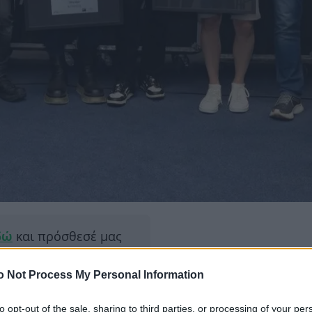
δώ
και πρόσθεσέ μας
εις πιο συχνά
o Not Process My Personal Information
ΔΙΑΦΗ
to opt-out of the sale, sharing to third parties, or processing of your per
ompany, είχε την τιμή να