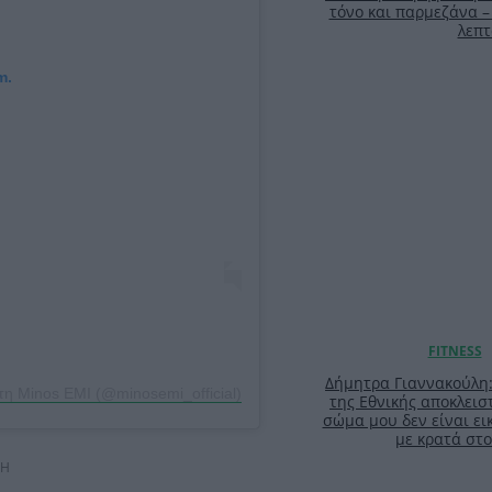
τόνο και παρμεζάνα –
λεπτ
m.
Δήμητρα Γιαννακούλη
η Minos EMI (@minosemi_official)
της Εθνικής αποκλειστ
σώμα μου δεν είναι ει
με κρατά στο
ΣΗ