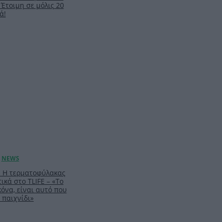
 Έτοιμη σε μόλις 20
ά!
: Η τερματοφύλακας
ικά στο TLIFE – «Το
κόνα, είναι αυτό που
 παιχνίδι»