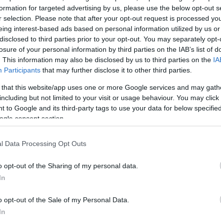
formation for targeted advertising by us, please use the below opt-out s
llica
τιμητική πλακέτα,
r selection. Please note that after your opt-out request is processed y
 πωλήσεις του
eing interest-based ads based on personal information utilized by us or
Reload”
, με αφορμή την
disclosed to third parties prior to your opt-out. You may separately opt-
losure of your personal information by third parties on the IAB’s list of
ία του σε remastered και
. This information may also be disclosed by us to third parties on the
IA
νεται να κυκλοφορήσει στις
Participants
that may further disclose it to other third parties.
 that this website/app uses one or more Google services and may gath
including but not limited to your visit or usage behaviour. You may click 
γματοποιήθηκε
 to Google and its third-party tags to use your data for below specifi
ρο Αθηνών
, λίγες μόλις
ogle consent section.
ση του συγκροτήματος
ης νέας παγκόσμιας
l Data Processing Opt Outs
o opt-out of the Sharing of my personal data.
In
ΣΗ
o opt-out of the Sale of my Personal Data.
In