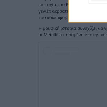
επιτυχία του
Reload
ενός άλμπουμ
γενιές ακροατών, σχεδόν τρεις δ
του κυκλοφορία.
Η μουσική ιστορία συνεχίζει να γ
οι
Metallica
παραμένουν στην κο