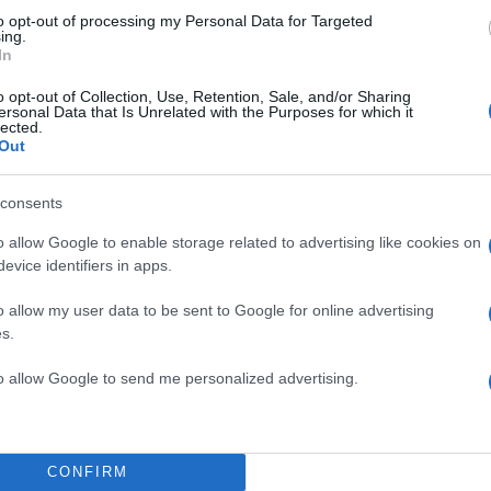
to opt-out of processing my Personal Data for Targeted
ing.
In
o opt-out of Collection, Use, Retention, Sale, and/or Sharing
ersonal Data that Is Unrelated with the Purposes for which it
lected.
Out
consents
TOP STO
o allow Google to enable storage related to advertising like cookies on
ιευθύνουσα Σύμβουλος της
evice identifiers in apps.
Διευθυντής Ξένου
o allow my user data to be sent to Google for online advertising
Jim Varounis από το
s.
αθώς και η Φιλίτσα
mercial Sponsorships.
to allow Google to send me personalized advertising.
 συμβολικό φόρο τιμής στη
a
στην παγκόσμια μουσική
CONFIRM
πορική και καλλιτεχνική