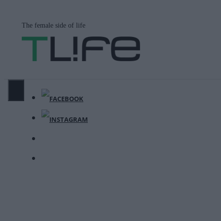
Μετάβαση
σε
The female side of life
περιεχόμενο
ΜΕΝΟΎ