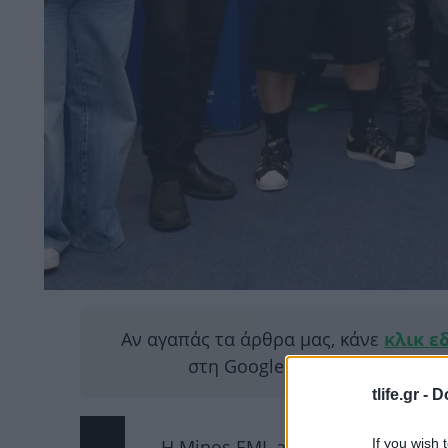
Αν αγαπάς τα άρθρα μας, κάνε
κλικ ε
στη Google για να μας διαβάζ
tlife.gr -
D
If you wish 
Η Minos EMI, a Universal Music C