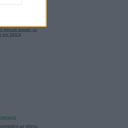
ιλ: Η capsule
υ θα σε βγάλει
t minute αγορές με
ή της DOCA
νοσαλάτα με πέστο,