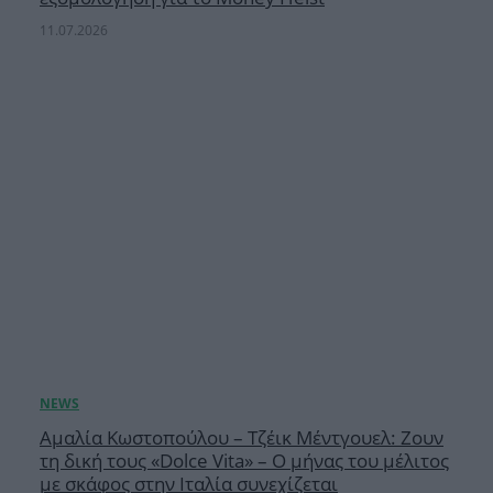
11.07.2026
Αμαλία Κωστοπούλου – Τζέικ Μέντγουελ: Ζουν
τη δική τους «Dolce Vita» – Ο μήνας του μέλιτος
με σκάφος στην Ιταλία συνεχίζεται