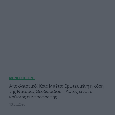
Αποκλειστικό! Κρις Μπέτα: Ερωτευμένη η κόρη
της Νατάσας Θεοδωρίδου – Αυτός είναι ο
κούκλος σύντροφός της
13.05.2026