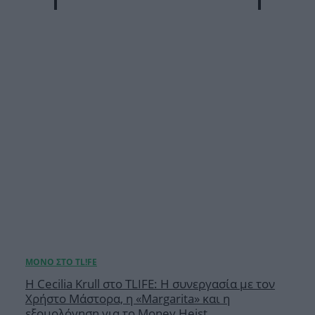
Η Cecilia Krull στο TLIFE: Η συνεργασία με τον
Χρήστο Μάστορα, η «Margarita» και η
εξομολόγηση για το Money Heist