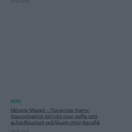
18.05.2026
Μέγκαν Μαρκλ – Πρίγκιπας Harry:
Χαμογελαστοί στη νέα τους selfie από
φιλανθρωπική εκδήλωση στον Καναδά
09.08.2026