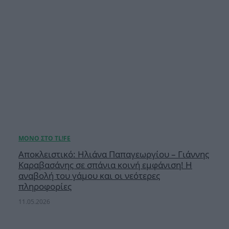
Αποκλειστικό: Ηλιάνα Παπαγεωργίου – Γιάννης
Καραβασάνης σε σπάνια κοινή εμφάνιση! Η
αναβολή του γάμου και οι νεότερες
πληροφορίες
11.05.2026