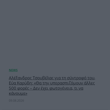
Αλέξανδρος Τσουβέλας για τη σύντροφό του,
Εύα Καρύδη: «Θα την υπερασπιζόμουν άλλες
500 φορές – Δεν έχει φωτογένεια, τι να
κάνουμε»
09.08.2026