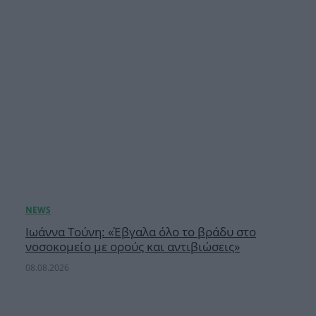
Ιωάννα Τούνη: «Έβγαλα όλο το βράδυ στο
νοσοκομείο με ορούς και αντιβιώσεις»
08.08.2026