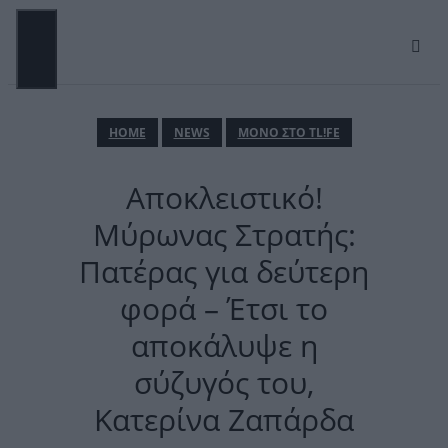
Μετάβαση
σε
περιεχόμενο
ΜΕΝΟΎ
ΗΟΜΕ
NEWS
ΜΟΝΟ ΣΤΟ TL!FE
Αποκλειστικό!
Μύρωνας Στρατής:
Πατέρας για δεύτερη
φορά – Έτσι το
αποκάλυψε η
σύζυγός του,
Κατερίνα Ζαπάρδα