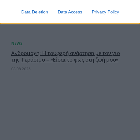
Data Deletion
Data Access
Privacy Policy
Ανδρομάχη: Η τρυφερή ανάρτηση με τον γιο
της, Γεράσιμο – «Είσαι το φως στη ζωή μου»
08.08.2026