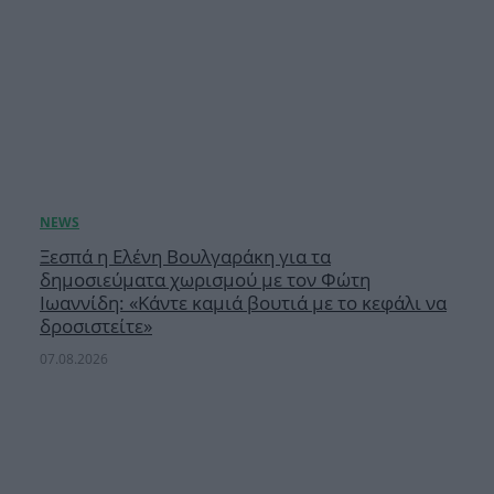
Ξεσπά η Ελένη Βουλγαράκη για τα
δημοσιεύματα χωρισμού με τον Φώτη
Ιωαννίδη: «Κάντε καμιά βουτιά με το κεφάλι να
δροσιστείτε»
07.08.2026