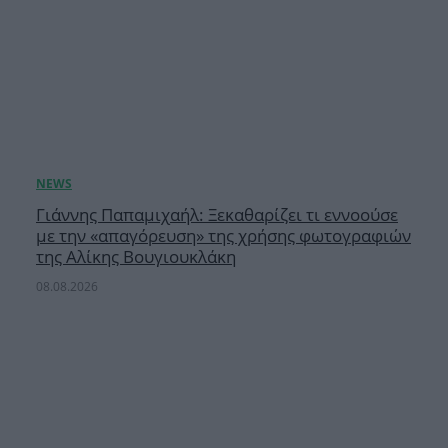
Γιάννης Παπαμιχαήλ: Ξεκαθαρίζει τι εννοούσε
με την «απαγόρευση» της χρήσης φωτογραφιών
της Αλίκης Βουγιουκλάκη
08.08.2026