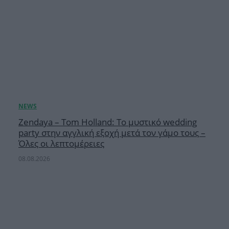
Zendaya – Tom Holland: Το μυστικό wedding
party στην αγγλική εξοχή μετά τον γάμο τους –
Όλες οι λεπτομέρειες
08.08.2026