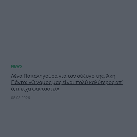
Λένα Παπαληγούρα για τον σύζυγό της, Άκη
Πάντο: «Ο γάμος μας είναι πολύ καλύτερος απ’
ό,τι είχα φανταστεί»
08.08.2026