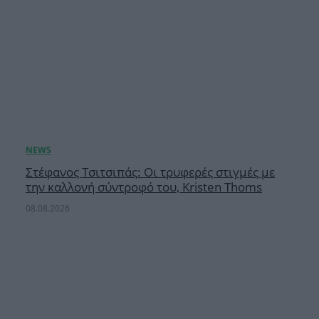
Στέφανος Τσιτσιπάς: Οι τρυφερές στιγμές με
την καλλονή σύντροφό του, Kristen Thoms
08.08.2026