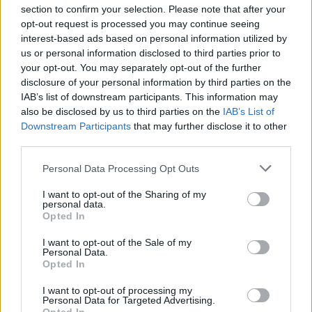
section to confirm your selection. Please note that after your
opt-out request is processed you may continue seeing
interest-based ads based on personal information utilized by
us or personal information disclosed to third parties prior to
your opt-out. You may separately opt-out of the further
disclosure of your personal information by third parties on the
IAB’s list of downstream participants. This information may
also be disclosed by us to third parties on the
IAB’s List of
Downstream Participants
that may further disclose it to other
Κατερίνα Καινούργιου: Η νέα φωτογραφία της
third parties.
κόρης της από τις διακοπές τους στην Πάρο
Please note that this website/app uses one or more Google
Personal Data Processing Opt Outs
08.08.2026
services and may gather and store information including but
not limited to your visit or usage behaviour. You may click to
I want to opt-out of the Sharing of my
personal data.
grant or deny consent to Google and its third-party tags to
Opted In
use your data for below specified purposes in below Google
consent section.
I want to opt-out of the Sale of my
Personal Data.
Opted In
I want to opt-out of processing my
Personal Data for Targeted Advertising.