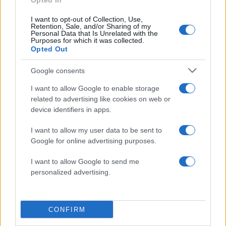
Opted In
I want to opt-out of Collection, Use,
Retention, Sale, and/or Sharing of my
Personal Data that Is Unrelated with the
Purposes for which it was collected.
Opted Out
Google consents
Στέφανος Κασσελάκης: «Η δημιουργία
I want to allow Google to enable storage
οικογένειας είναι ένα από τα πιο όμορφα και
related to advertising like cookies on web or
δημιουργικά όνειρα που έχω»
device identifiers in apps.
08.08.2026
I want to allow my user data to be sent to
Google for online advertising purposes.
I want to allow Google to send me
personalized advertising.
CONFIRM