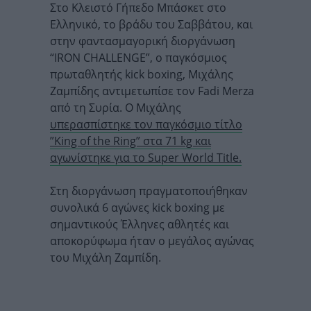
Στο Κλειστό Γήπεδο Μπάσκετ στο
Ελληνικό, το βράδυ του Σαββάτου, και
στην φαντασμαγορική διοργάνωση
“IRON CHALLENGE”, ο παγκόσμιος
πρωταθλητής kick boxing, Μιχάλης
Ζαμπίδης αντιμετωπίσε τον Fadi Merza
από τη Συρία. Ο Μιχάλης
υπερασπίστηκε τον παγκόσμιο τίτλο
”King of the Ring” στα 71 kg και
αγωνίστηκε για το Super World Title.
Στη διοργάνωση πραγματοποιήθηκαν
συνολικά 6 αγώνες kick boxing με
σημαντικούς Έλληνες αθλητές και
αποκορύφωμα ήταν ο μεγάλος αγώνας
του Μιχάλη Ζαμπίδη.