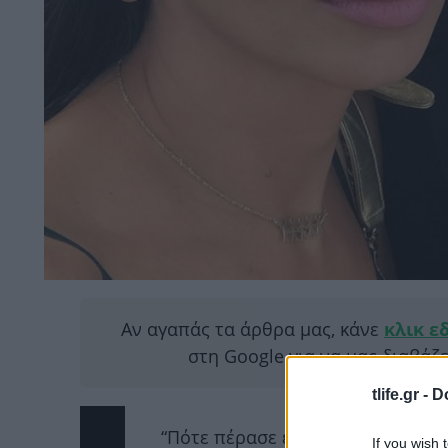
Αν αγαπάς τα άρθρα μας, κάνε
κλικ ε
στη Google για να μας διαβάζ
tlife.gr -
D
“
Πότε πέρασε ένας χρόνος! Χρόνι
If you wish 