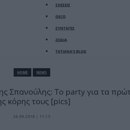
ΣΧΕΣΕΙΣ
DECO
ΣΥΝΤΑΓΕΣ
ΖΩΔΙΑ
TATIANA’S BLOG
ΗΟΜΕ
NEWS
ς Σπανούλης: Το party για τα πρώ
ης κόρης τους [pics]
26.09.2018 | 11:15