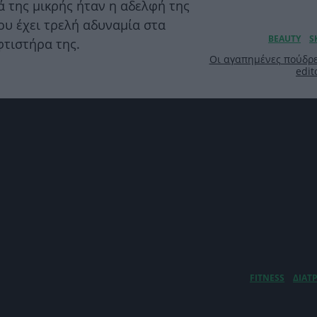
 της μικρής ήταν η αδελφή της
ου έχει τρελή αδυναμία στα
φτιστήρα της.
Οι αγαπημένες πούδρε
edit
Εμμηνόπαυση: Πόσο μπ
καθημερινότητά σου