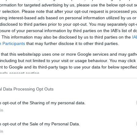
ογραφία που ανέβασε με τη
formation for targeted advertising by us, please use the below opt-out s
r selection. Please note that after your opt-out request is processed y
 κεράκι της τούρτας της. Η
eing interest-based ads based on personal information utilized by us or
 της με τον
Βασίλη Σπανούλη
disclosed to third parties prior to your opt-out. You may separately opt-
να ξεχωριστό πάρτι.
losure of your personal information by third parties on the IAB’s list of
. This information may also be disclosed by us to third parties on the
IA
δεν θα μπορούσαν να λείπουν και
Participants
that may further disclose it to other third parties.
ς οικογένειας: ο Θανάσης, ο
 that this website/app uses one or more Google services and may gath
α.
including but not limited to your visit or usage behaviour. You may click 
 to Google and its third-party tags to use your data for below specifi
ogle consent section.
ΗΜΙΣΗ
l Data Processing Opt Outs
o opt-out of the Sharing of my personal data.
In
o opt-out of the Sale of my Personal Data.
In