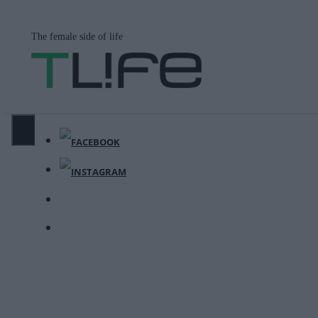
Μετάβαση
σε
The female side of life
περιεχόμενο
ΜΕΝΟΎ