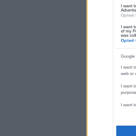
I want 
Advertis
Opted 
I want t
of my P
was col
Opted 
Google 
I want t
web or d
I want t
purpose
I want 