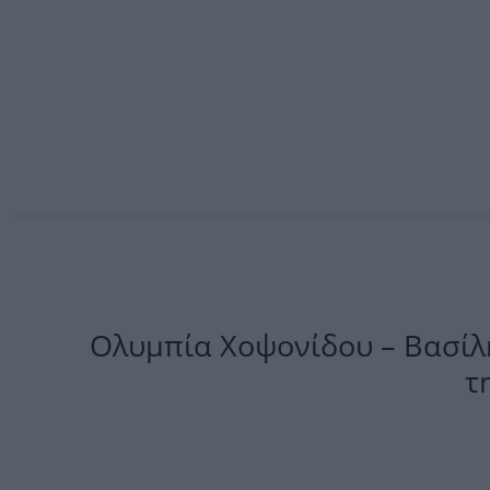
Ολυμπία Χοψονίδου – Βασίλη
τ