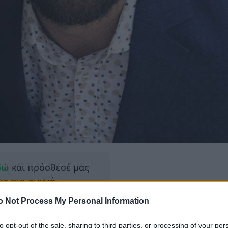
δώ
και πρόσθεσέ μας
εις πιο συχνά
o Not Process My Personal Information
ΔΙΑΦΗ
α πολλά ελεφαντάκι μου”, έγραψε
to opt-out of the sale, sharing to third parties, or processing of your per