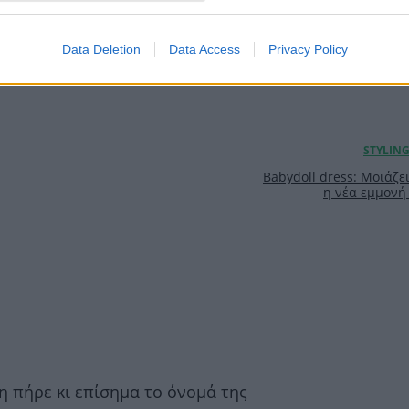
Data Deletion
Data Access
Privacy Policy
Babydoll dress: Μοιάζει
η νέα εμμονή 
η πήρε κι επίσημα το όνομά της