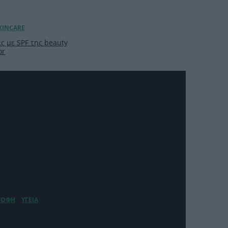
ς με SPF της beauty
or
ορεί να αλλάξει την
 μια σωστή πρωινή